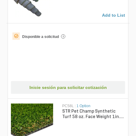
Add to List
Disponible a solicitud
i
Inicie sesión para solicitar cotización
PC58L
|
1 Option
STR Pet Champ Synthetic
Turf 58 oz. Face Weight 1in.
Meadow Green/Lime Green
Blades G...