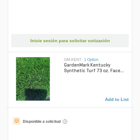
Inicie sesión para solicitar cotización
GM-KENT
|
1 Option
GardenMark Kentucky
Synthetic Turf 73 oz. Face
Weight 1.77 in. Gield
Green/Olive Gree...
Add to List
Disponible a solicitud
i