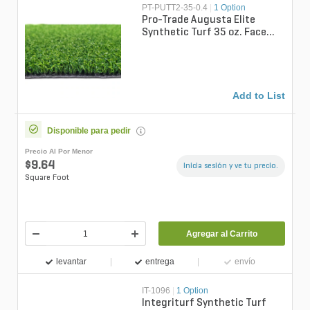
PT-PUTT2-35-0.4
|
1 Option
Pro-Trade Augusta Elite
Synthetic Turf 35 oz. Face
Weight/59 oz. Total Weight
0.375 i...
Add to List
Disponible para pedir
Precio Al Por Menor
$9.64
Inicia sesión y ve tu precio.
Square Foot
Agregar al Carrito
levantar
entrega
envío
IT-1096
|
1 Option
Integriturf Synthetic Turf