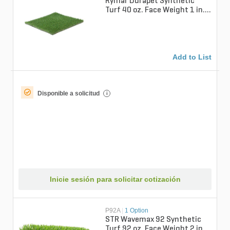
Rymar Durapet Synthetic
Turf 40 oz. Face Weight 1 in.
Emerald/Olive Bi-Color
Add to List
Disponible a solicitud
i
Inicie sesión para solicitar cotización
P92A
|
1 Option
STR Wavemax 92 Synthetic
Turf 92 oz. Face Weight 2 in.