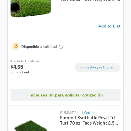
Wave Blade Field Green/Apple
G...
Add to List
Disponible a solicitud
i
Precio Al Por Menor
$4.65
Inicia sesión y ve tu precio.
Square Foot
Inicie sesión para solicitar cotización
SUMMIT-84
|
1 Option
Summit Synthetic Royal Tri
Turf 70 oz. Face Weight 2.5
in. Lime Green Blades