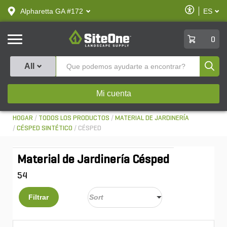
text.skipToContent
text.skipToNavigation
Habilitar
Alpharetta GA #172
ES
text.lan
Accesibilid
SiteOne
0
Produ
All
Mi cuenta
HOGAR
TODOS LOS PRODUCTOS
MATERIAL DE JARDINERÍA
CÉSPED SINTÉTICO
CÉSPED
Material de Jardinería Césped
54
Filtrar