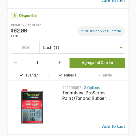
Add to List
5
Disponible
Precio Al Por Menor
$82.96
Inicia sesión y ve tu precio.
Each
Each (1)
UOM
Agregar al Carrito
levantar
entrega
envío
142000067
|
3 Options
Techniseal ProSeries
Paint/Tar and Rubber
Remover 1 qt.
Add to List