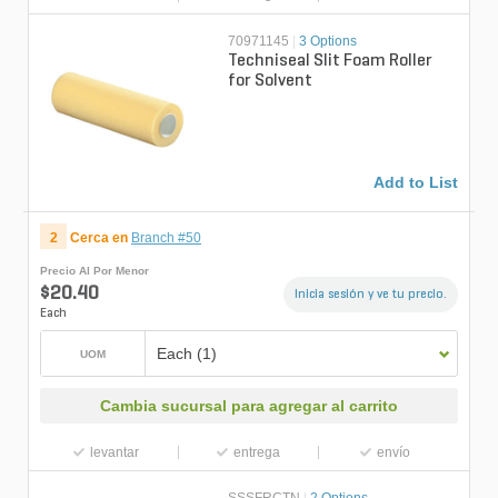
70971145
|
3 Options
Techniseal Slit Foam Roller
for Solvent
Add to List
2
Cerca en
Branch #50
Precio Al Por Menor
$20.40
Inicia sesión y ve tu precio.
Each
Each (1)
UOM
Cambia sucursal para agregar al carrito
levantar
entrega
envío