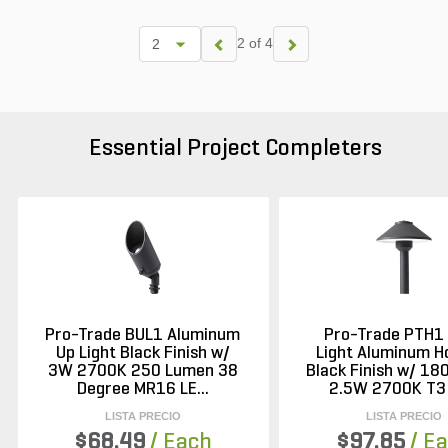
2 of 4
Essential Project Completers
Pro-Trade BUL1 Aluminum
Pro-Trade PTH1
Up Light Black Finish w/
Light Aluminum H
3W 2700K 250 Lumen 38
Black Finish w/ 18
Degree MR16 LE...
2.5W 2700K T3 L
LISTA PRECIO
LISTA PRECIO
$68.49
/ Each
$97.85
/ E