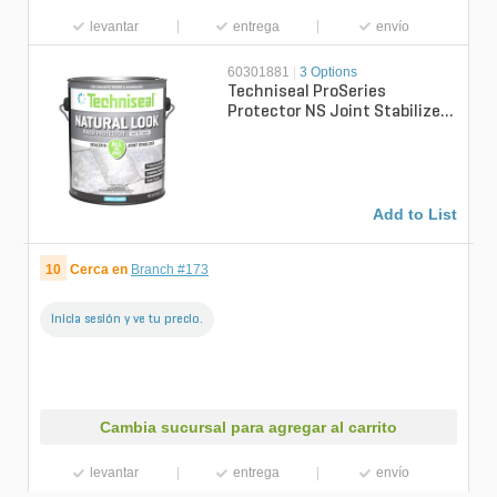
levantar
entrega
envío
60301881
|
3 Options
Techniseal ProSeries
Protector NS Joint Stabilizer
Natural Look Matte Finish 1
gal.
Add to List
10
Cerca en
Branch #173
Inicia sesión y ve tu precio.
Cambia sucursal para agregar al carrito
levantar
entrega
envío