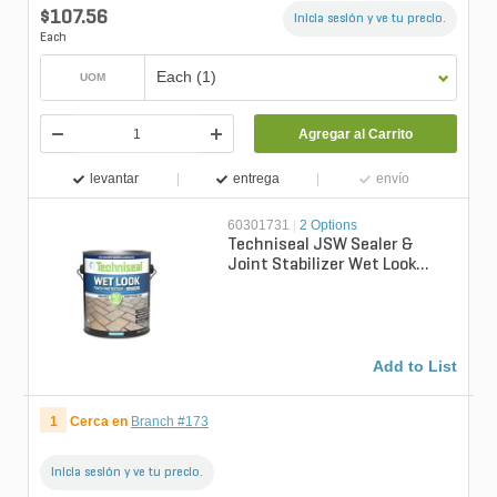
$107.56
Inicia sesión y ve tu precio.
Each
Each (1)
UOM
Agregar al Carrito
levantar
entrega
envío
60301731
|
2 Options
Techniseal JSW Sealer &
Joint Stabilizer Wet Look
Water Based 5 gal.
Add to List
1
Cerca en
Branch #173
Inicia sesión y ve tu precio.