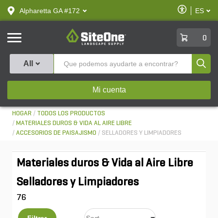
text.skipToContent
text.skipToNavigation
Habilitar
Alpharetta GA #172
ES
text.lan
Accesibilid
SiteOne
0
Produ
All
Mi cuenta
HOGAR
TODOS LOS PRODUCTOS
MATERIALES DUROS & VIDA AL AIRE LIBRE
ACCESORIOS DE PAISAJISMO
SELLADORES Y LIMPIADORES
Materiales duros & Vida al Aire Libre
Selladores y Limpiadores
76
Filtrar