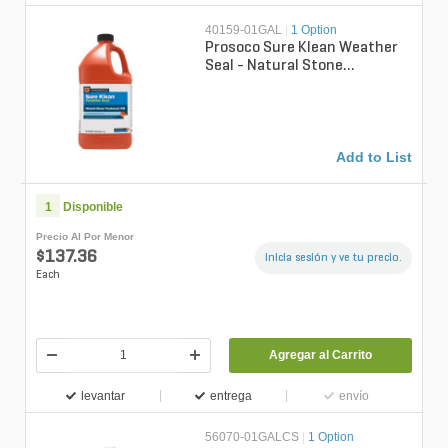
40159-01GAL
|
1 Option
Prosoco Sure Klean Weather
Seal - Natural Stone
Treatment Wb Plus (1 Gal.)
Add to List
1
Disponible
Precio Al Por Menor
$137.36
Inicia sesión y ve tu precio.
Each
Agregar al Carrito
levantar
entrega
envío
56070-01GALCS
|
1 Option