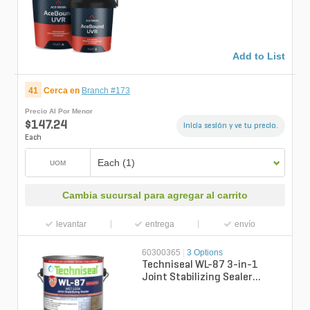
Part B Bucket)
Add to List
41
Cerca en
Branch #173
Precio Al Por Menor
$147.24
Inicia sesión y ve tu precio.
Each
Each (1)
UOM
Cambia sucursal para agregar al carrito
levantar
entrega
envío
60300365
|
3 Options
Techniseal WL-87 3-in-1
Joint Stabilizing Sealer
Solvent-Based Wet Look
Semi-Gloss 1 ...