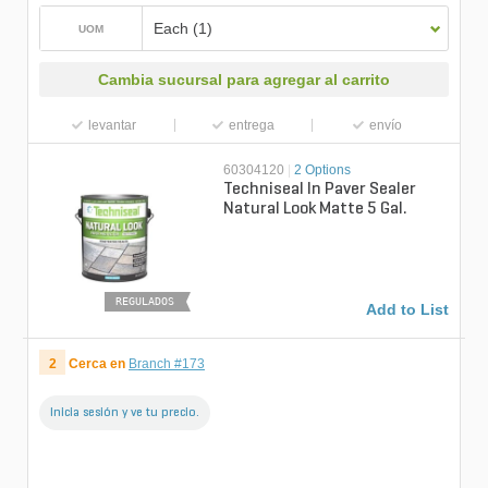
Each (1)
UOM
Cambia sucursal para agregar al carrito
levantar
entrega
envío
60304120
|
2 Options
Techniseal In Paver Sealer
Natural Look Matte 5 Gal.
REGULADOS
Add to List
2
Cerca en
Branch #173
Inicia sesión y ve tu precio.