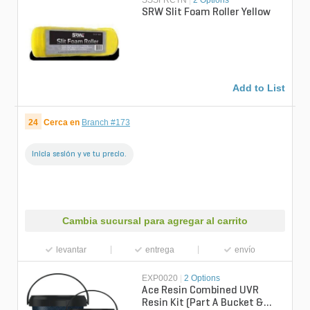
SSSFRCTN
|
2 Options
SRW Slit Foam Roller Yellow
Add to List
24
Cerca en
Branch #173
Inicia sesión y ve tu precio.
Cambia sucursal para agregar al carrito
levantar
entrega
envío
EXP0020
|
2 Options
Ace Resin Combined UVR
Resin Kit (Part A Bucket &