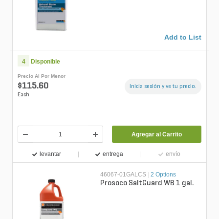
1 gal.
Add to List
4
Disponible
Precio Al Por Menor
$115.60
Inicia sesión y ve tu precio.
Each
Agregar al Carrito
levantar
entrega
envío
46067-01GALCS
|
2 Options
Prosoco SaltGuard WB 1 gal.