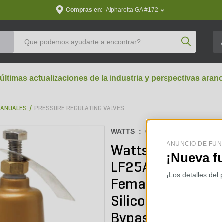
Compras en:
Alpharetta GA #172
Product Se
 últimas actualizaciones de la industria y perspectivas aran
MANUALES
PRESSURE REGULATING VALVES
WATTS :
0009329
ANUNCIO DE FUN
Watts Pressure R
¡Nueva f
LF25AUB-Z3 Serie
¡Los detalles del
Female 75 PSI - 1
Silicon Alloy w/ 
Bypass & Lead Fr