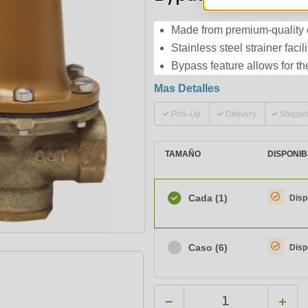
Made from premium-quality co
Stainless steel strainer faci
Bypass feature allows for t
Mas Detalles
Pick-Up
Delivery
Shippi
TAMAÑO
DISPONIB
Cada
(1)
Disp
Caso
(6)
Disp