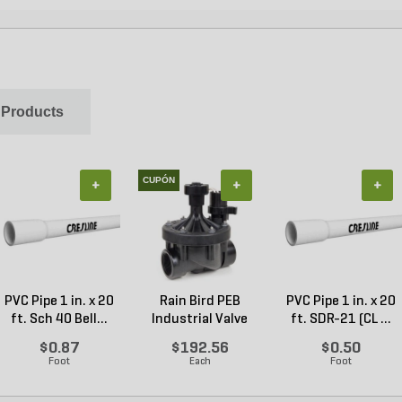
 Products
CUPÓN
+
+
+
PVC Pipe 1 in. x 20
Rain Bird PEB
PVC Pipe 1 in. x 20
ft. Sch 40 Bell...
Industrial Valve
ft. SDR-21 (CL ...
Plas...
$0.87
$192.56
$0.50
Foot
Each
Foot