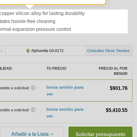
pper silicon alloy for lasting durability
litates hassle-free cleaning
hermal expansion pressure control
ng
Consultar Otras Tiendas
Alpharetta GA #172
ILIDAD
TU PRECIO
PRECIO AL POR
MENOR
Inicia sesión para
$901.76
onible a solicitud
i
ver
Inicia sesión para
$5,410.55
onible a solicitud
i
ver
Añadir a la Lista
Solicitar presupuesto