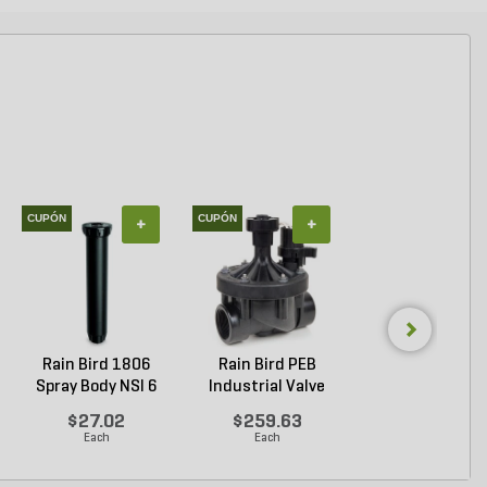
CUPÓN
CUPÓN
+
+
+
Rain Bird 1806
Rain Bird PEB
Matco Boiler Dr
Spray Body NSI 6
Industrial Valve
Brass 3/4 in. MI
in....
Plas...
$27.02
$259.63
$15.19
Each
Each
Each