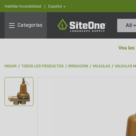
text.skipToContent
text.skipToNavigation
text.language
Habilitar Accesibilidad
|
Español
SiteOne
Categorías
All
Vea las
HOGAR
TODOS LOS PRODUCTOS
IRRIGACIÓN
VÁLVULAS
VÁLVULAS 