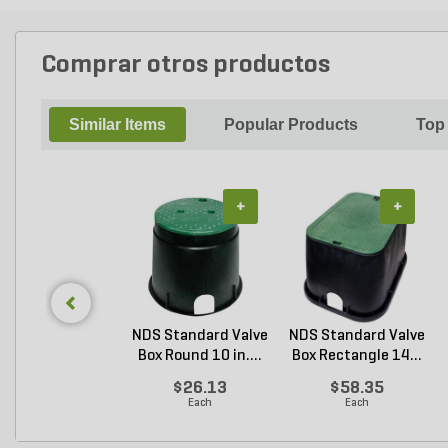
Comprar otros productos
Similar Items
Popular Products
Top
+
+
NDS Standard Valve
NDS Standard Valve
Box Round 10 in....
Box Rectangle 14...
$26.13
$58.35
Each
Each