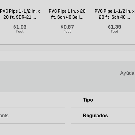
PVC Pipe 1-1/2 in. x
PVC Pipe 1 in. x 20
PVC Pipe 1-1/2 in. x
20 ft. SDR-21 ...
ft. Sch 40 Bell...
20 ft. Sch 40 ...
$1.03
$0.87
$1.39
Foot
Foot
Foot
Ayúdan
Tipo
ants
Regulados