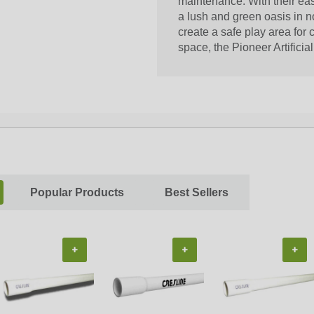
maintenance. With their eas
a lush and green oasis in n
create a safe play area for 
space, the Pioneer Artificia
Popular Products
Best Sellers
+
+
+