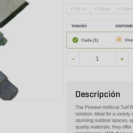
Pick-Up
Delivery
Shippi
TAMAÑO
DISPONIB
Cada
(1)
Disp
Descripción
The Pioneer Artificial Turf
solution. Ideal for a variet
stunning outdoor spaces, sp
quality materials, they offer