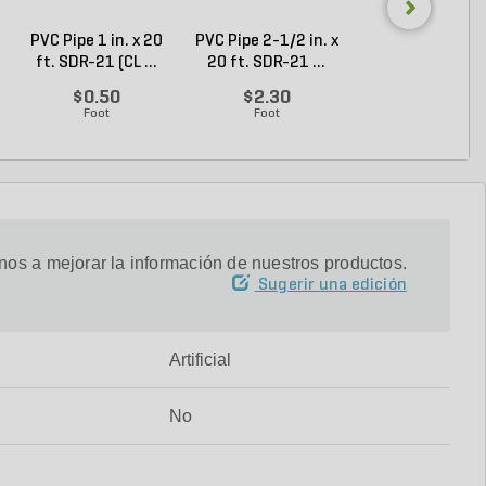
PVC Pipe 1 in. x 20
PVC Pipe 2-1/2 in. x
Sch 40 PVC 9
ft. SDR-21 (CL ...
20 ft. SDR-21 ...
Degree Elbow 1 
So...
$0.50
$2.30
$1.44
Foot
Foot
Each
os a mejorar la información de nuestros productos.
Sugerir una edición
Artificial
No