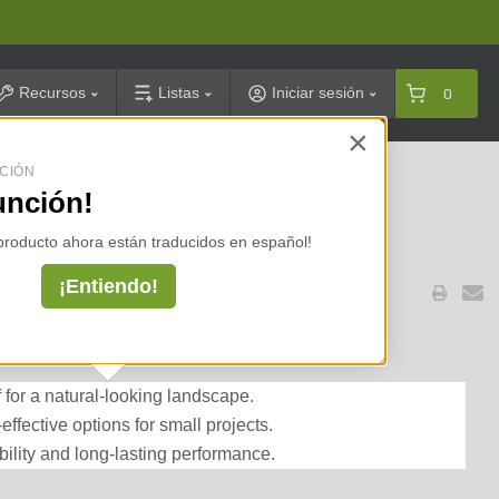
arch
Recursos
Listas
Iniciar sesión
0
×
CIÓN
celarias ⇢
unción!
 producto ahora están traducidos en español!
¡Entiendo!
l Turf Remnants
rf for a natural-looking landscape.
ffective options for small projects.
ility and long-lasting performance.