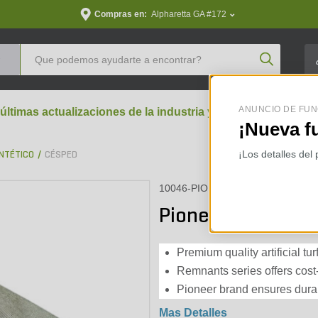
Compras en:
Alpharetta GA #172
Product Se
ANUNCIO DE FUN
 últimas actualizaciones de la industria y perspectivas aran
¡Nueva f
¡Los detalles del
NTÉTICO
CÉSPED
10046-PIO
Pioneer Artificia
Premium quality artificial tu
Remnants series offers cost-e
Pioneer brand ensures durab
Mas Detalles