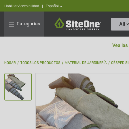
text.skipToContent
text.skipToNavigation
text.language
Habilitar Accesibilidad
|
Español
SiteOne
Categorías
All
Vea las
HOGAR
TODOS LOS PRODUCTOS
MATERIAL DE JARDINERÍA
CÉSPED SI