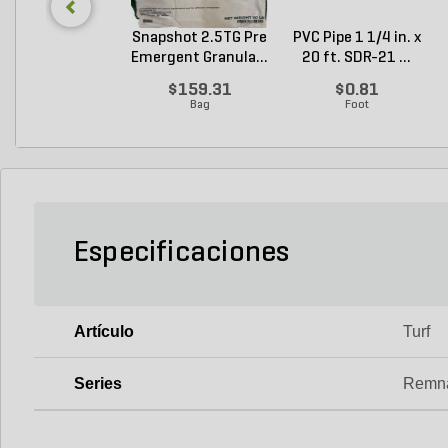
Snapshot 2.5TG Pre
PVC Pipe 1 1/4 in. x
Emergent Granula...
20 ft. SDR-21 ...
$159.31
$0.81
Bag
Foot
Especificaciones
Artículo
Turf
Series
Remn