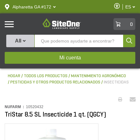
text.skipToContent
text.skipToNavigation
Habilitar
Alpharetta GA #172
ES
text.lan
Accesibilid
SiteOne
0
Produ
All
Mi cuenta
HOGAR
TODOS LOS PRODUCTOS
MANTENIMIENTO AGRONÓMICO
PESTICIDAS Y OTROS PRODUCTOS RELACIONADOS
INSECTICIDAS
NUFARM :
10520432
TriStar 8.5 SL Insecticide 1 qt. (QGCY)