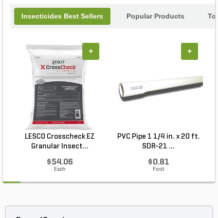
Insecticides Best Sellers
Popular Products
To
+
+
LESCO Crosscheck EZ
PVC Pipe 1 1/4 in. x 20 ft.
P
Granular Insect...
SDR-21 ...
$54.06
$0.81
Each
Foot