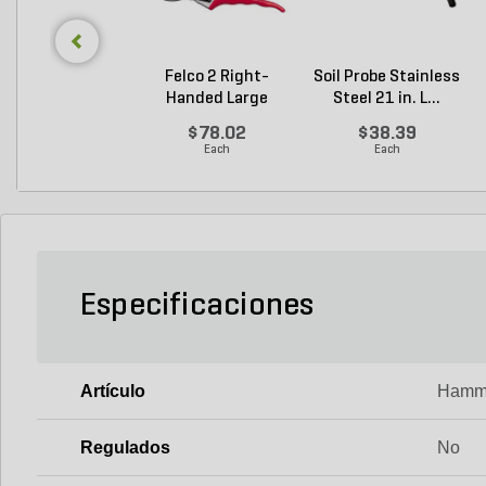
Felco 2 Right-
Soil Probe Stainless
Handed Large
Steel 21 in. L...
Bypass P...
$78.02
$38.39
Each
Each
Especificaciones
Artículo
Hamm
Regulados
No