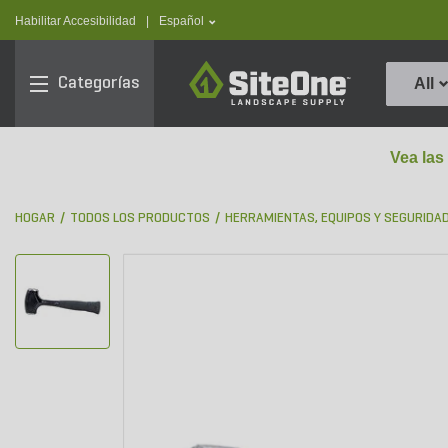
text.skipToContent
text.skipToNavigation
text.language
Habilitar Accesibilidad
|
Español
SiteOne
Categorías
All
Vea las
HOGAR
TODOS LOS PRODUCTOS
HERRAMIENTAS, EQUIPOS Y SEGURIDA