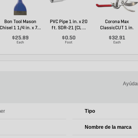
Bon Tool Mason
PVC Pipe 1 in. x 20
Corona Max
Chisel 1 1/4 in. x 7...
ft. SDR-21 (CL ...
ClassicCUT 1 in.
Bypass ...
$25.89
$0.50
$32.91
Each
Foot
Each
Ayúdan
er
Tipo
Nombre de la marca