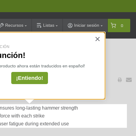
arch
Recursos
Listas
Iniciar sesión
0
×
CIÓN
celarias ⇢
unción!
 producto ahora están traducidos en español!
¡Entiendo!
ash Hammer 3 lb.
ensures long-lasting hammer strength
force with each strike
ser fatigue during extended use