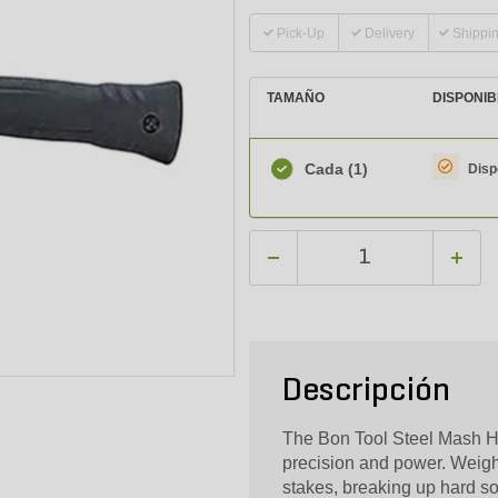
Pick-Up
Delivery
Shippi
TAMAÑO
DISPONIB
Cada
(1)
Disp
Descripción
The Bon Tool Steel Mash Ha
precision and power. Weighi
stakes, breaking up hard soi