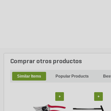
Comprar otros productos
Similar Items
Popular Products
Best
+
+