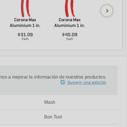
Corona Max
Corona Max
Felco 910 Leat
Aluminium 1 in.
Aluminium 1 in.
Pruner Belt Holst
Bypass P...
Bypass P...
$31.09
$45.09
$11.55
Each
Each
Each
os a mejorar la información de nuestros productos.
Sugerir una edición
Mash
Bon Tool