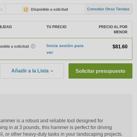
ng
Consultar Otras Tiendas
Disponible a solicitud
ILIDAD
TU PRECIO
PRECIO AL POR
MENOR
Inicia sesión para
$81.60
onible a solicitud
i
ver
Añadir a la Lista
Solicitar presupuesto
mmer is a robust and reliable tool designed for
ng in at 3 pounds, this hammer is perfect for driving
l, or other heavy-duty tasks in your landscaping projects.