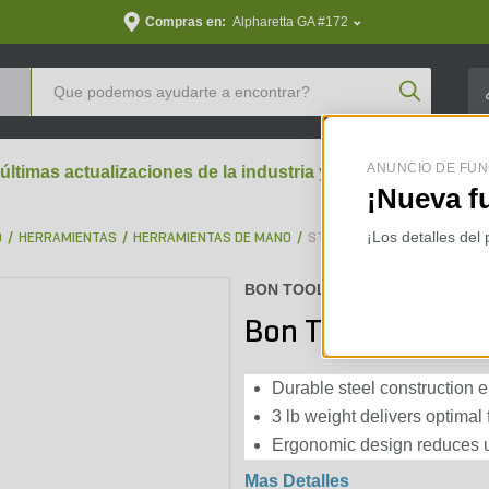
Compras en:
Alpharetta GA #172
Product Se
ANUNCIO DE FUN
 últimas actualizaciones de la industria y perspectivas aran
¡Nueva f
¡Los detalles del
D
HERRAMIENTAS
HERRAMIENTAS DE MANO
STRIKING TOOLS
BON TOOL :
11-493
Bon Tool Steel M
Durable steel construction 
3 lb weight delivers optimal 
Ergonomic design reduces u
Mas Detalles