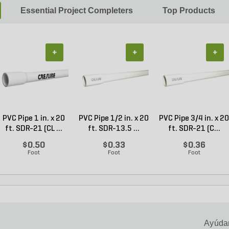
Essential Project Completers
Top Products
+
+
+
PVC Pipe 1 in. x 20
PVC Pipe 1/2 in. x 20
PVC Pipe 3/4 in. x 20
ft. SDR-21 (CL ...
ft. SDR-13.5 ...
ft. SDR-21 (C...
$0.50
$0.33
$0.36
Foot
Foot
Foot
Ayúdan