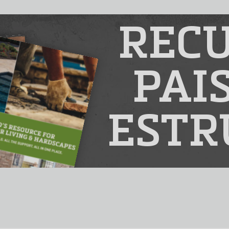
RECU
PAI
ESTR