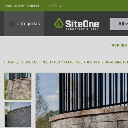
text.skipToContent
text.skipToNavigation
text.language
Habilitar Accesibilidad
|
Español
SiteOne
Categorías
All
Vea las
HOGAR
TODOS LOS PRODUCTOS
MATERIALES DUROS & VIDA AL AIRE LI