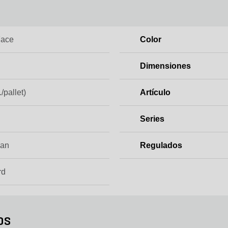
Face
Color
Dimensiones
./pallet)
Artículo
Series
ian
Regulados
rd
os