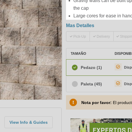
Gravity walls can be built u
the cap
Large cores for ease in han
Mas Detalles
Pick-Up
Delivery
Shippi
TAMAÑO
DISPONIB
Pedazo
(1)
Disp
Paleta
(45)
Disp
Nota por favor:
El product
View Info & Guides
EXPERTOS D