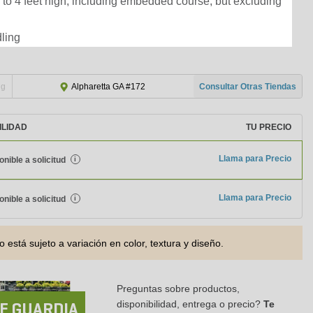
p to 4 feet high, including embedded course, but excluding
dling
ng
Consultar Otras Tiendas
Alpharetta GA #172
ILIDAD
TU PRECIO
Llama para Precio
onible a solicitud
i
Llama para Precio
onible a solicitud
i
o está sujeto a variación en color, textura y diseño.
Preguntas sobre productos,
disponibilidad, entrega o precio?
Te
E GUARDIA