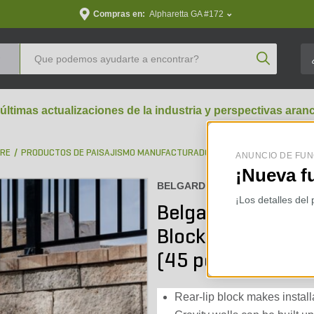
Compras en:
Alpharetta GA #172
Product Se
 últimas actualizaciones de la industria y perspectivas aran
BRE
PRODUCTOS DE PAISAJISMO MANUFACTURADOS
BLOQUES PARA MURO
ANUNCIO DE FUN
¡Nueva f
BELGARD :
129000217-45W
¡Los detalles del
Belgard Anchor D
Block Split Face Vi
(45 pc./pallet)
Rear-lip block makes install