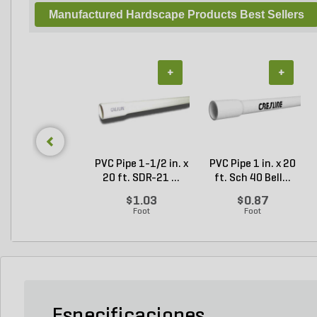
Manufactured Hardscape Products Best Sellers
+
+
PVC Pipe 1-1/2 in. x
PVC Pipe 1 in. x 20
20 ft. SDR-21 ...
ft. Sch 40 Bell...
$1.03
$0.87
Foot
Foot
Especificaciones