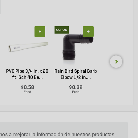
CUPÓN
+
+
+
PVC Pipe 3/4 in. x 20
Rain Bird Spiral Barb
PVC Pipe 2 in. x
ft. Sch 40 Be...
Elbow 1/2 in....
ft. SDR-21 (CL .
$0.58
$0.32
$1.34
Foot
Each
Foot
os a mejorar la información de nuestros productos.