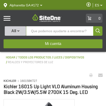
text.skipToContent
text.skipToNavigation
Habilitar
Alpharetta GA #172
ES
text.lan
Accesibilid
SiteOne
0
Produ
All
Mi cuenta
HOGAR
TODOS LOS PRODUCTOS
LUCES
DISPOSITIVOS
REALCES Y PROYECTORES DE LUZ
KICHLER :
16015BKT27
Kichler 16015 Up Light VLO Aluminum Housing
Black 2W/3.5W/5.5W 2700K 15 Deg. LED