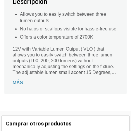
Descripción
Allows you to easily switch between three
lumen outputs
No halos or scallops visible for hassle-free use
Offers a color temperature of 2700K
12V with Variable Lumen Output ( VLO ) that
allows you to easily switch between three lumen
outputs (100, 200, 300 lumens) without
mechanically adjusting the settings on the fixture.
The adjustable lumen small accent 15 Degrees,
2700K spotlight in textured black (BKT) is an
MÁS
integrated, fully sealed LED fixture that features
6,000 volt surge protection. Featuring custom
optics that assures no halos or scallops to deliver
superb center-to-edge uniformity for clean, clear
light.
Comprar otros productos