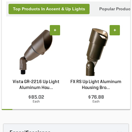
Top Products In Accent & Up Lights
Popular Produc
+
+
Vista GR-2216 Up Light
FX RS Up Light Aluminum
Aluminum Hou...
Housing Bro...
$85.02
$76.88
Each
Each