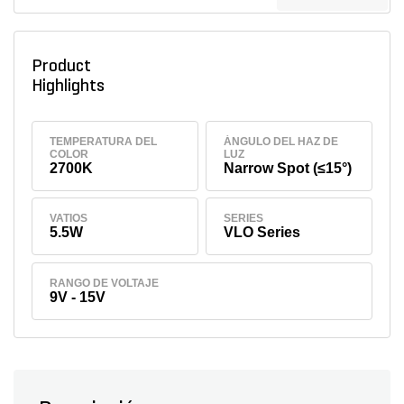
Product
Highlights
TEMPERATURA DEL
ÁNGULO DEL HAZ DE
COLOR
LUZ
2700K
Narrow Spot (≤15°)
VATIOS
SERIES
5.5W
VLO Series
RANGO DE VOLTAJE
9V - 15V