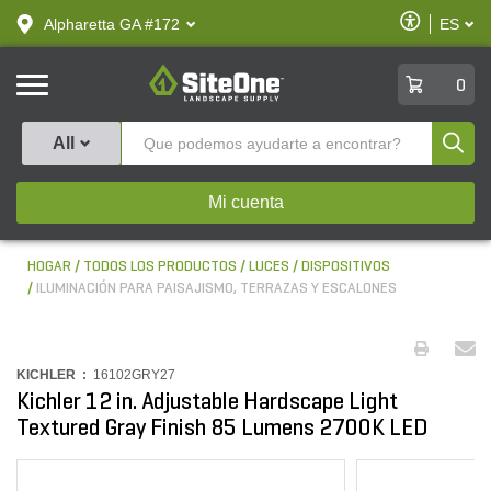
text.skipToContent
text.skipToNavigation
Habilitar
Alpharetta GA #172
ES
text.lan
Accesibilid
SiteOne
0
Produ
All
Mi cuenta
HOGAR
TODOS LOS PRODUCTOS
LUCES
DISPOSITIVOS
ILUMINACIÓN PARA PAISAJISMO, TERRAZAS Y ESCALONES
KICHLER :
16102GRY27
Kichler 12 in. Adjustable Hardscape Light
Textured Gray Finish 85 Lumens 2700K LED