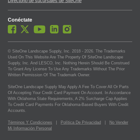
Directorio de sucursales de SiteOne
Conéctate
© SiteOne Landscape Supply, Inc. 2018 -
2026
. The Trademarks
Used On This Website Are The Property Of SiteOne Landscape
Supply, Inc. And LESCO, Inc. Nothing Herein Should Be Construed
To Grant Any License To Use Any Trademarks Without The Prior
Written Permission Of The Trademark Owner.
SiteOne Landscape Supply May Apply A Fee To Cover All Or Parts
Of Accepting Your Credit Card Payment On Account. In Accordance
With Oklahoma State Requirements, A 2% Surcharge Cap Applies
To Credit Card Payments For Oklahoma-Based Buyers With Credit
Accounts.
Términos Y Condiciones
|
Política De Privacidad
|
No Vender
Mi Información Personal