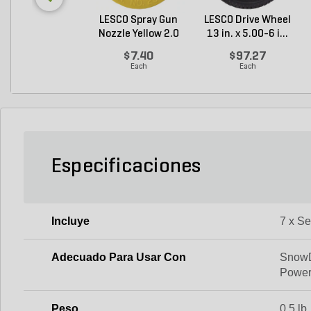
LESCO Spray Gun
LESCO Drive Wheel
Nozzle Yellow 2.0
13 in. x 5.00-6 i...
G...
$7.40
$97.27
Each
Each
Especificaciones
Incluye
7 x Se
Adecuado Para Usar Con
SnowD
Power
Peso
0.5 lb.