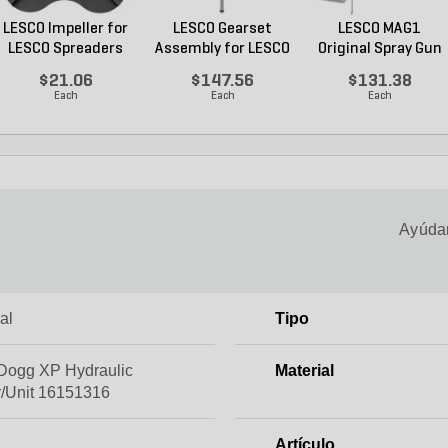
LESCO Impeller for
LESCO Gearset
LESCO MAG1
LESCO Spreaders
Assembly for LESCO
Original Spray Gun
80...
$21.06
$147.56
$131.38
Each
Each
Each
Ayúdan
al
Tipo
ogg XP Hydraulic
Material
/Unit 16151316
Artículo