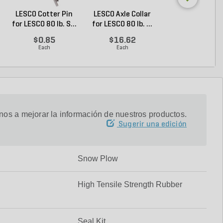
LESCO Cotter Pin
LESCO Axle Collar
LESCO Roll Pin 
for LESCO 80 lb. S...
for LESCO 80 lb. ...
LESCO Spreade
$0.85
$16.62
$0.24
Each
Each
Each
os a mejorar la información de nuestros productos.
Sugerir una edición
Snow Plow
High Tensile Strength Rubber
Seal Kit