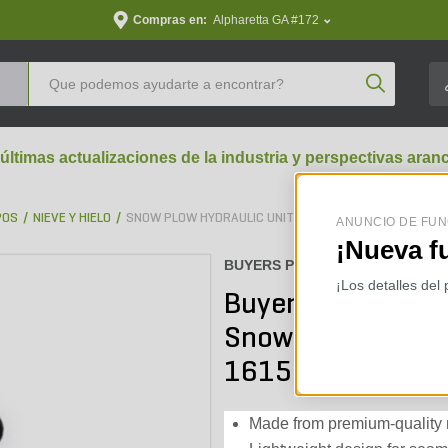
Compras en:
Alpharetta GA #172
Product Se
 últimas actualizaciones de la industria y perspectivas aran
POS
NIEVE Y HIELO
SNOW PLOW HYDRAULIC UNITS & PARTS
ANUNCIO DE FUN
¡Nueva f
BUYERS PRODUCTS :
16159106
¡Los detalles del
Buyers Products 
SnowDogg XP Hydr
16151316
Made from premium-quality ma