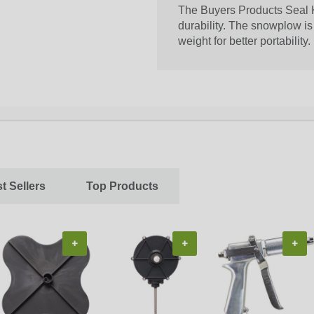
The Buyers Products Seal Ki
durability. The snowplow is r
weight for better portability.
t Sellers
Top Products
+
+
+