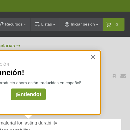
arch
Recursos
Listas
Iniciar sesión
0
celarias ⇢
×
CIÓN
unción!
 producto ahora están traducidos en español!
SnowDogg Seal Kit For
¡Entiendo!
aulic Power/Unit
terial for lasting durability