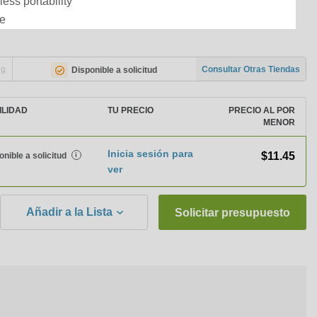
ess portability
se
ng
Consultar Otras Tiendas
Disponible a solicitud
ILIDAD
TU PRECIO
PRECIO AL POR
MENOR
Inicia sesión para
$11.45
onible a solicitud
i
ver
Añadir a la Lista
Solicitar presupuesto