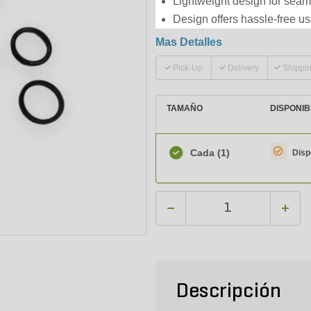
Lightweight design for seaml
Design offers hassle-free u
Mas Detalles
Pick-Up
Delivery
Shippi
TAMAÑO
DISPONIB
Cada
(1)
Disp
Descripción