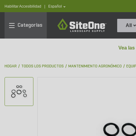
text.skipToContent
text.skipToNavigation
text.language
Habilitar Accesibilidad
|
Español
SiteOne
Categorías
All
Vea las
HOGAR
TODOS LOS PRODUCTOS
MANTENIMIENTO AGRONÓMICO
EQUI