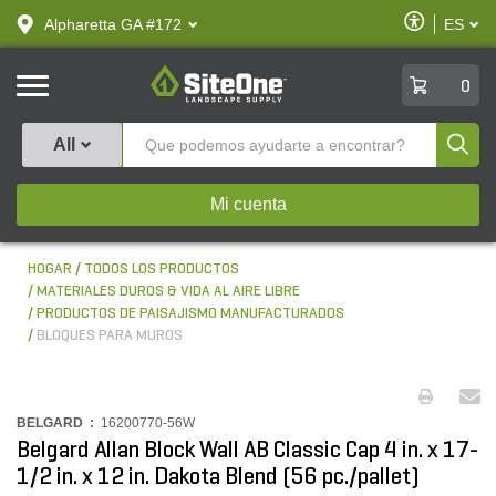
text.skipToContent
text.skipToNavigation
Habilitar
Alpharetta GA #172
ES
text.lan
Accesibilid
SiteOne
0
Produ
All
Mi cuenta
HOGAR
TODOS LOS PRODUCTOS
MATERIALES DUROS & VIDA AL AIRE LIBRE
PRODUCTOS DE PAISAJISMO MANUFACTURADOS
BLOQUES PARA MUROS
BELGARD :
16200770-56W
Belgard Allan Block Wall AB Classic Cap 4 in. x 17-
1/2 in. x 12 in. Dakota Blend (56 pc./pallet)