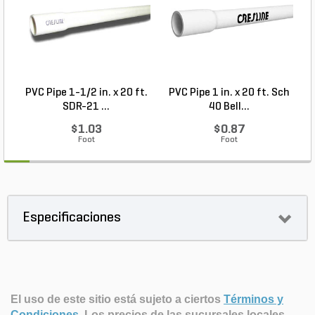
PVC Pipe 1-1/2 in. x 20 ft.
PVC Pipe 1 in. x 20 ft. Sch
P
SDR-21 ...
40 Bell...
$1.03
$0.87
Foot
Foot
Especificaciones
El uso de este sitio está sujeto a ciertos
Términos y
Condiciones
.
Los precios de las sucursales locales