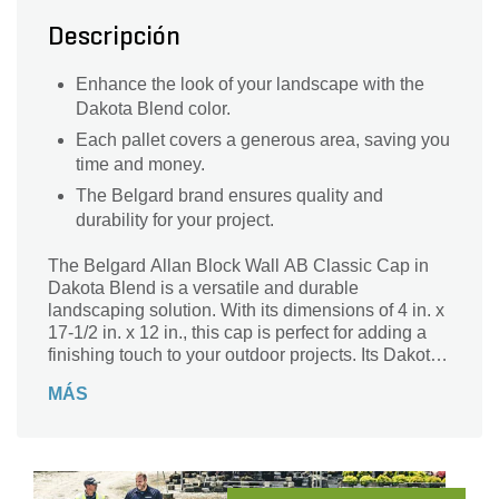
Descripción
Enhance the look of your landscape with the
Dakota Blend color.
Each pallet covers a generous area, saving you
time and money.
The Belgard brand ensures quality and
durability for your project.
The Belgard Allan Block Wall AB Classic Cap in
Dakota Blend is a versatile and durable
landscaping solution. With its dimensions of 4 in. x
17-1/2 in. x 12 in., this cap is perfect for adding a
finishing touch to your outdoor projects. Its Dakota
Blend color adds a natural and rustic charm to any
MÁS
landscape design. This cap is designed to fit
securely on top of the Allan Block Wall, providing a
clean and polished look. Whether you're creating a
garden border, retaining wall, or outdoor seating
area, the Belgard Allan Block Wall AB Classic Cap