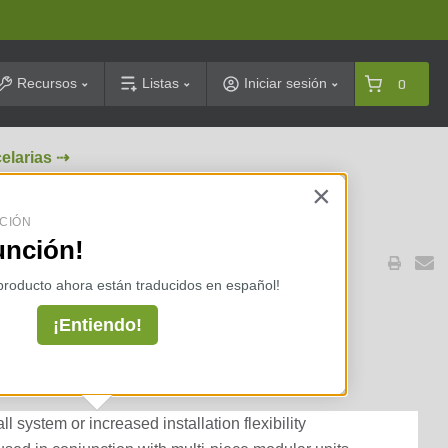
arch
Recursos
Listas
Iniciar sesión
0
celarias ⇢
×
S
CIÓN
unción!
 producto ahora están traducidos en español!
one Wall Block Universal
¡Entiendo!
n. x 8 in. x 4 in. (120
ll system or increased installation flexibility