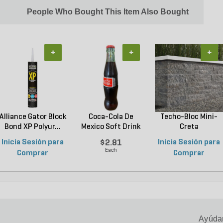
People Who Bought This Item Also Bought
+
+
+
Alliance Gator Block
Coca-Cola De
Techo-Bloc Mini-
Bond XP Polyur...
Mexico Soft Drink
Creta
355 ...
Architectural...
Inicia Sesión para
$2.81
Inicia Sesión para
Each
Comprar
Comprar
Ayúdan