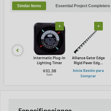
Similar Items
Essential Project Completers
+
+
Intermatic Plug-In
Alliance Gator Edge
Lighting Timer
Rigid Paver Edg...
$31.38
Inicia Sesión para
Each
Comprar