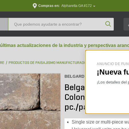
Compras en:
Alpharetta GA #172
Product Se
 últimas actualizaciones de la industria y perspectivas aran
BRE
PRODUCTOS DE PAISAJISMO MANUFACTURADOS
BLOQUES PARA MURO
ANUNCIO DE FUN
¡Nueva f
BELGARD :
16250231-120W
¡Los detalles del
Belgard Weston St
Colonial Blend 12 i
pc./pallet)
Single size or multi-piece wa