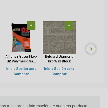
+
+
+
Alliance Gator Maxx
Belgard Diamond
Belgard Highla
G2 Polymeric Sa...
Pro Wall Block
SRW Wall Block Vi
Stra...
Inicia Sesión para
Inicia Sesión para
Inicia Sesión p
Comprar
Comprar
Comprar
os a mejorar la información de nuestros productos.