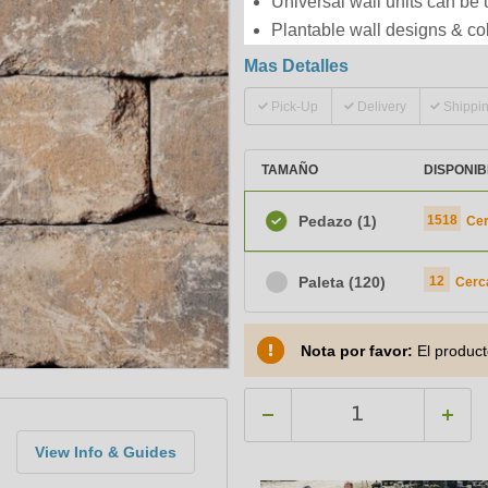
Universal wall units can be 
Plantable wall designs & co
Mas Detalles
Pick-Up
Delivery
Shippi
TAMAÑO
DISPONIB
Pedazo
(1)
1518
Cer
Paleta
(120)
12
Cerc
Nota por favor:
El product
View Info & Guides