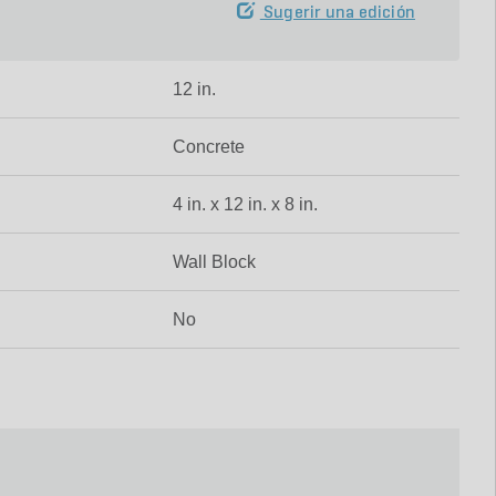
Sugerir una edición
12 in.
Concrete
4 in. x 12 in. x 8 in.
Wall Block
No