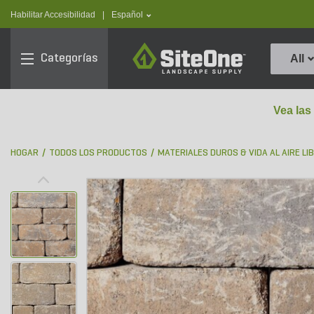
text.skipToContent
text.skipToNavigation
text.language
Habilitar Accesibilidad
|
Español
SiteOne
Categorías
All
Vea las
HOGAR
TODOS LOS PRODUCTOS
MATERIALES DUROS & VIDA AL AIRE LI