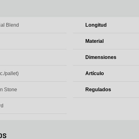
ial Blend
Longitud
Material
Dimensiones
c./pallet)
Artículo
n Stone
Regulados
rd
os