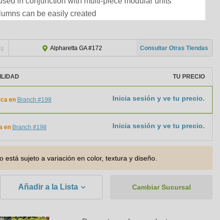
used in conjunction with multi-piece modular units
lumns can be easily created
ng
Consultar Otras Tiendas
Alpharetta GA #172
ILIDAD
TU PRECIO
Inicia sesión y ve tu precio.
ca en
Branch #198
Inicia sesión y ve tu precio.
a en
Branch #198
o está sujeto a variación en color, textura y diseño.
Añadir a la Lista
Cambiar Sucursal