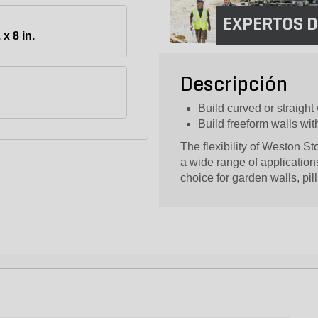
EXPERTOS D
 x 8 in.
Descripción
Build curved or straight
Build freeform walls wit
The flexibility of Weston S
a wide range of application
choice for garden walls, pil