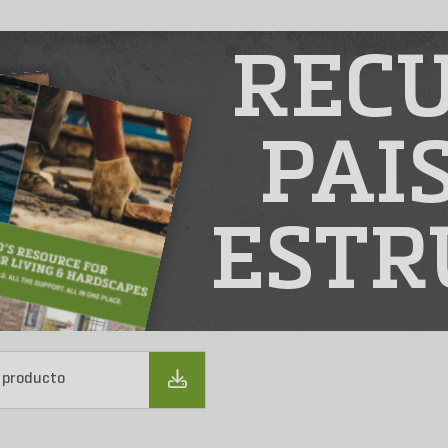
RECU
PAI
ESTR
 producto