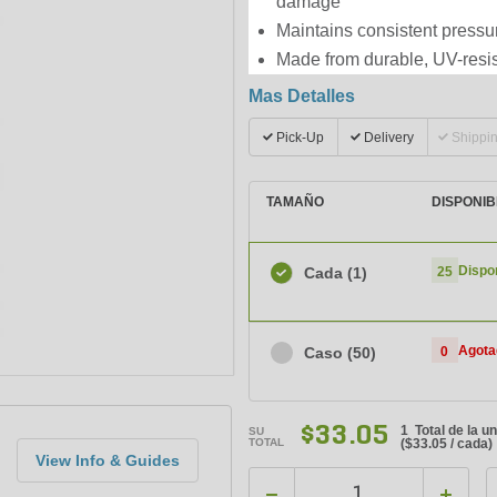
damage
Maintains consistent pressu
Made from durable, UV-resist
Mas Detalles
Pick-Up
Delivery
Shippi
TAMAÑO
DISPONIB
Dispo
Cada
(1)
25
Agota
Caso
(50)
0
$33.05
1 Total de la u
SU
TOTAL
(
$33.05
/ cada)
View Info & Guides