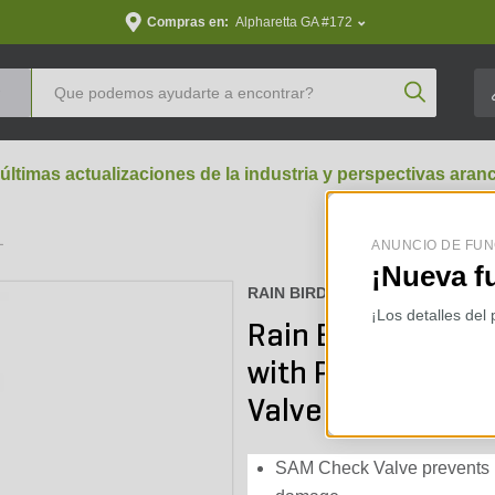
Compras en:
Alpharetta GA #172
Product Se
 últimas actualizaciones de la industria y perspectivas aran
L
ANUNCIO DE FUN
¡Nueva f
RAIN BIRD :
1812SAMP45
¡Los detalles del
Rain Bird 1812 Sp
with PRS45 Press
Valve
SAM Check Valve prevents l