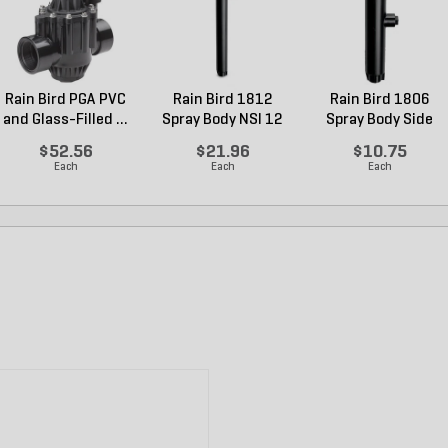
Rain Bird PGA PVC
Rain Bird 1812
Rain Bird 1806
and Glass-Filled ...
Spray Body NSI 12
Spray Body Side
in...
Inle...
$52.56
$21.96
$10.75
Each
Each
Each