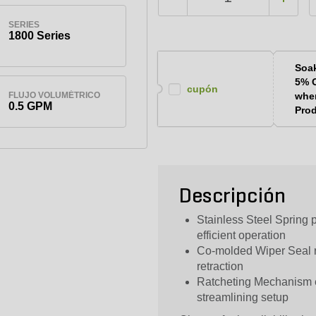
SERIES
1800 Series
Soak
5% 
cupón
FLUJO VOLUMÉTRICO
when
0.5 GPM
Prod
Descripción
Stainless Steel Spring p
efficient operation
Co-molded Wiper Seal re
retraction
Ratcheting Mechanism e
streamlining setup