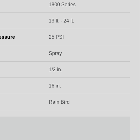
1800 Series
13 ft. - 24 ft.
essure
25 PSI
Spray
1/2 in.
16 in.
Rain Bird