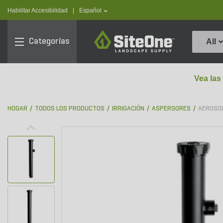
text.skipToContent
text.skipToNavigation
text.language
Habilitar Accesibilidad
|
Español
SiteOne
Categorías
All
Vea las
HOGAR
TODOS LOS PRODUCTOS
IRRIGACIÓN
ASPERSORES
AEROSO