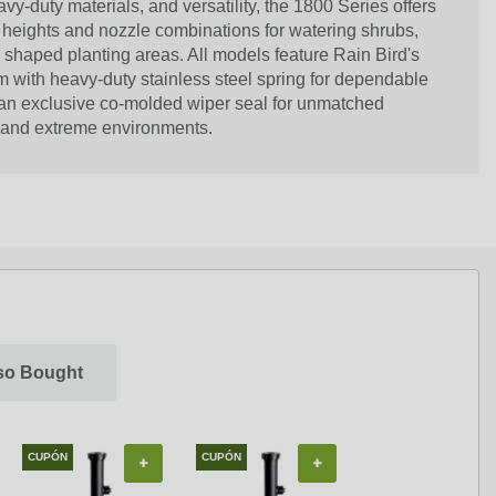
eavy-duty materials, and versatility, the 1800 Series offers
 heights and nozzle combinations for watering shrubs,
y shaped planting areas. All models feature Rain Bird's
with heavy-duty stainless steel spring for dependable
us an exclusive co-molded wiper seal for unmatched
e, and extreme environments.
so Bought
CUPÓN
CUPÓN
CUPÓN
+
+
+