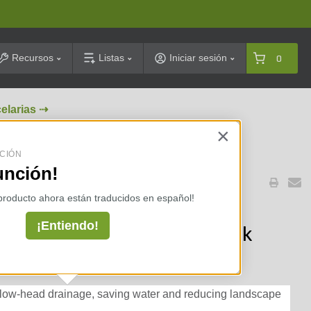
arch
Recursos
Listas
Iniciar sesión
0
celarias ⇢
×
CIÓN
unción!
 producto ahora están traducidos en español!
ray Body NSI 12 in. Pop Up
¡Entiendo!
ure Regulator and SAM Check
ow-head drainage, saving water and reducing landscape