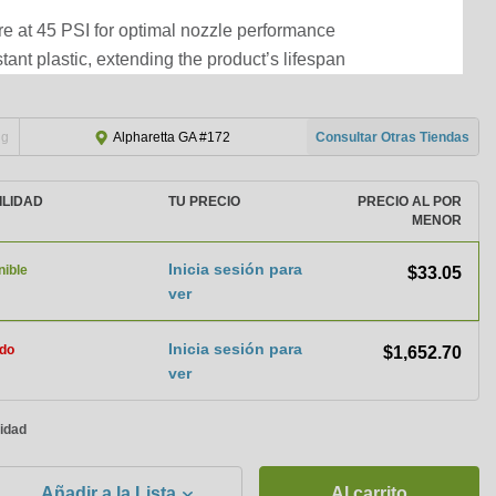
re at 45 PSI for optimal nozzle performance
ant plastic, extending the product’s lifespan
ng
Consultar Otras Tiendas
Alpharetta GA #172
ILIDAD
TU PRECIO
PRECIO AL POR
MENOR
Inicia sesión para
nible
$33.05
ver
Inicia sesión para
do
$1,652.70
ver
nidad
Añadir a la Lista
Al carrito