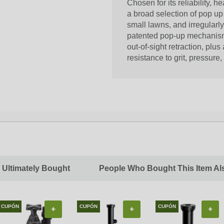
Chosen for its reliability, h
a broad selection of pop up
small lawns, and irregularl
patented pop-up mechanism 
out-of-sight retraction, pl
resistance to grit, pressur
 Ultimately Bought
People Who Bought This Item Al
CUPÓN
CUPÓN
CUPÓN
+
+
+