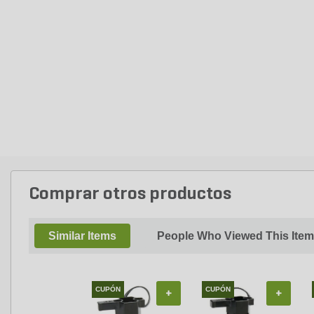
Comprar otros productos
Similar Items
People Who Viewed This Item
CUPÓN
CUPÓN
+
+