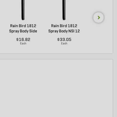
Rain Bird 1812
Rain Bird 1812
Rain Bird 180
Spray Body Side
Spray Body NSI 12
Spray Body 6 i
Inle...
in...
Pop...
$16.82
$33.05
$16.67
Each
Each
Each