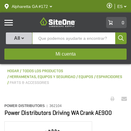
text.skipToContent
text.skipToNavigation
Habilitar
Alpharetta GA #172
ES
text.lan
Accesibilid
SiteOne
0
Produ
All
Mi cuenta
HOGAR
TODOS LOS PRODUCTOS
HERRAMIENTAS, EQUIPOS Y SEGURIDAD
EQUIPOS
ESPARCIDORES
PARTS & ACCESSORIES
POWER DISTRIBUTORS :
362104
Power Distributors Driving WA Crank AE900