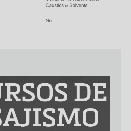
Caustics & Solvents
No
RSOS DE
SAJISMO