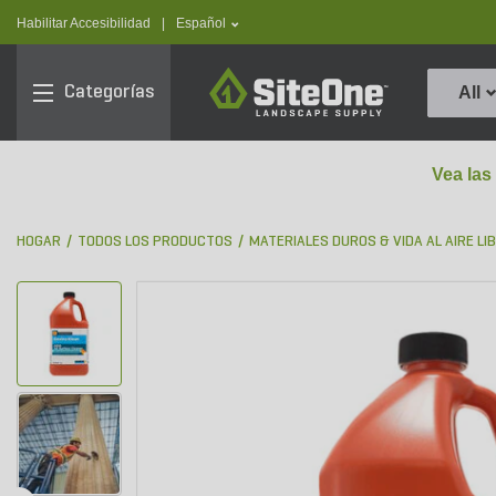
text.skipToContent
text.skipToNavigation
text.language
Habilitar Accesibilidad
|
Español
SiteOne
Categorías
All
Vea las
HOGAR
TODOS LOS PRODUCTOS
MATERIALES DUROS & VIDA AL AIRE LI