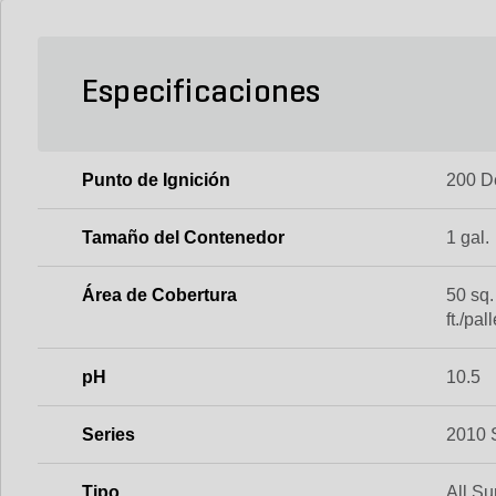
Especificaciones
Punto de Ignición
200 D
Tamaño del Contenedor
1 gal.
Área de Cobertura
50 sq. 
ft./pall
pH
10.5
Series
2010 
Tipo
All Su