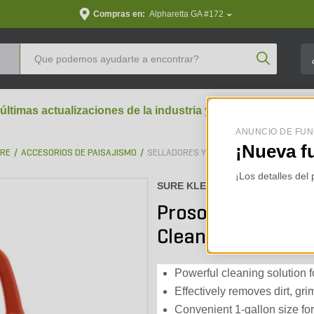
Compras en:
Alpharetta GA #172
Product Se
 últimas actualizaciones de la industria y perspectivas aran
ANUNCIO DE FUN
¡Nueva f
BRE
ACCESORIOS DE PAISAJISMO
SELLADORES Y LIMPIADORES
¡Los detalles del
SURE KLEAN :
41065-01GAL
Prosoco Enviro Kl
Cleaner (1 gal.)
Powerful cleaning solution fo
Effectively removes dirt, gri
Convenient 1-gallon size for