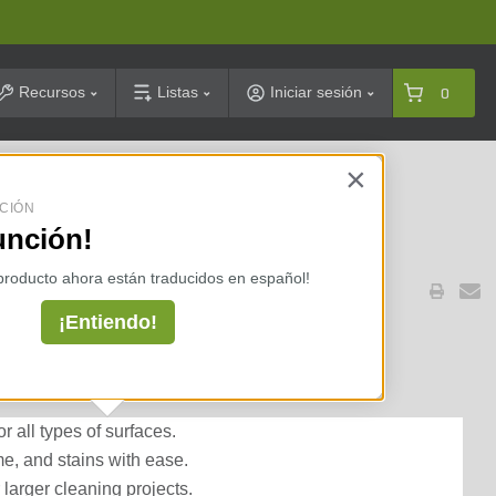
arch
Recursos
Listas
Iniciar sesión
0
×
celarias ⇢
CIÓN
unción!
 producto ahora están traducidos en español!
¡Entiendo!
ean - 2010 All Surface
r all types of surfaces.
me, and stains with ease.
 larger cleaning projects.