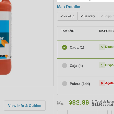
Mas Detalles
Pick-Up
Delivery
Shippi
TAMAÑO
DISPONIB
Dispo
Cada
(1)
5
Dispo
Caja
(4)
1
Agota
Paleta
(144)
0
$82.96
1 Total de la u
SU
TOTAL
(
$82.96
/ cada)
View Info & Guides