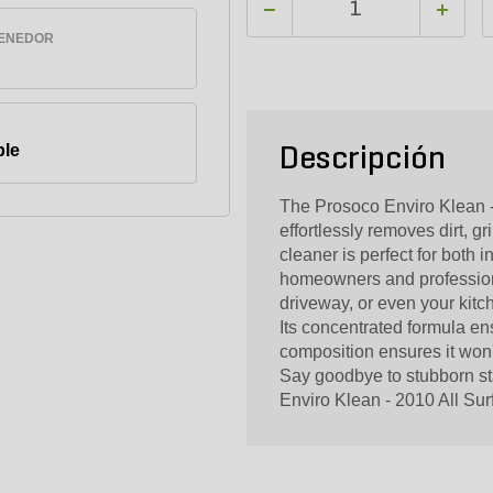
TENEDOR
ble
Descripción
The Prosoco Enviro Klean - 
effortlessly removes dirt, gr
cleaner is perfect for both 
homeowners and professiona
driveway, or even your kitch
Its concentrated formula en
composition ensures it won
Say goodbye to stubborn sta
Enviro Klean - 2010 All Sur