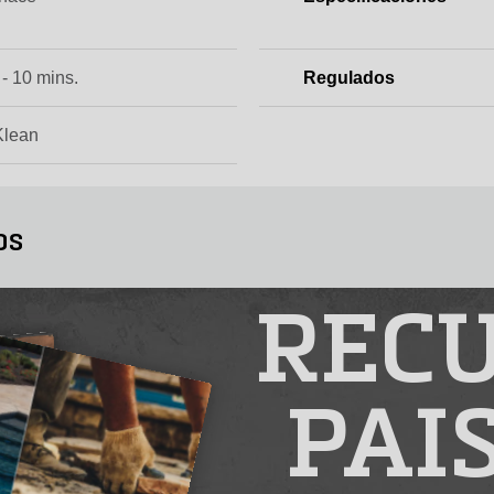
 - 10 mins.
Regulados
Klean
os
RECU
PAI