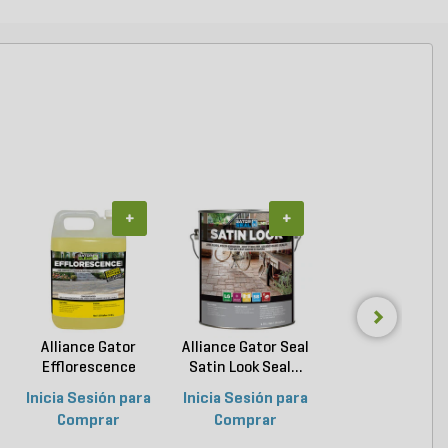
+
+
+
Alliance Gator
Alliance Gator Seal
Techniseal In Pa
Efflorescence
Satin Look Seal...
Sealer Natural .
Cleane...
Inicia Sesión para
Inicia Sesión para
Inicia Sesión p
Comprar
Comprar
Comprar