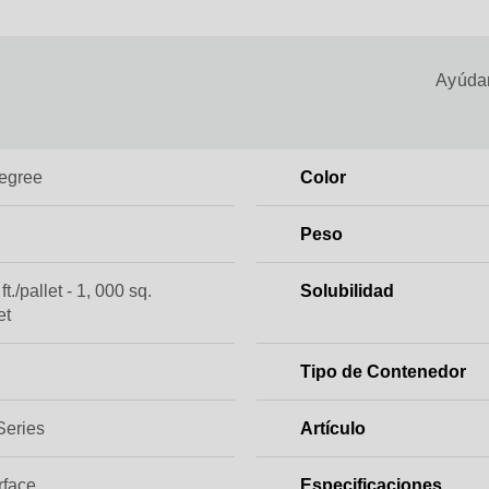
Ayúdan
egree
Color
Peso
ft./pallet - 1, 000 sq.
Solubilidad
et
Tipo de Contenedor
Series
Artículo
rface
Especificaciones