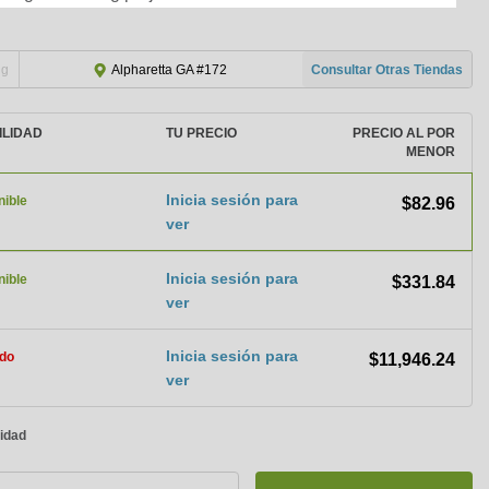
ng
Consultar Otras Tiendas
Alpharetta GA #172
ILIDAD
TU PRECIO
PRECIO AL POR
MENOR
Inicia sesión para
nible
$82.96
ver
Inicia sesión para
nible
$331.84
ver
Inicia sesión para
do
$11,946.24
ver
nidad