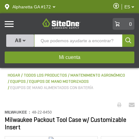
text.skipToContent
text.skipToNavigation
Habilitar
Alpharetta GA #172
ES
text.lan
Accesibilid
SiteOne
0
Produ
All
Mi cuenta
HOGAR
TODOS LOS PRODUCTOS
MANTENIMIENTO AGRONÓMICO
EQUIPOS
EQUIPOS DE MANO MOTORIZADOS
EQUIPOS DE MANO ALIMENTADOS CON BATERÍA
MILWAUKEE :
48-22-8450
Milwaukee Packout Tool Case w/ Customizable
Insert