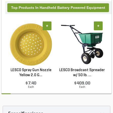
Top Products In Handheld Battery Powered Equipment
+
+
LESCO Spray Gun Nozzle
LESCO Broadcast Spreader
Yellow 2.0 G...
w/ 50 lb. ...
$7.40
$409.00
Each
Each