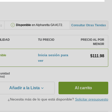
Disponible
en Alpharetta GA #172.
ng
Consultar Otras Tiendas
ILIDAD
TU PRECIO
PRECIO AL POR
MENOR
Inicia sesión para
nible
$111.98
ver
a unidad
lsa)
Añadir a la Lista
Al carrito
¿Necesita más de lo que está disponible?
Solicitar presupuesto