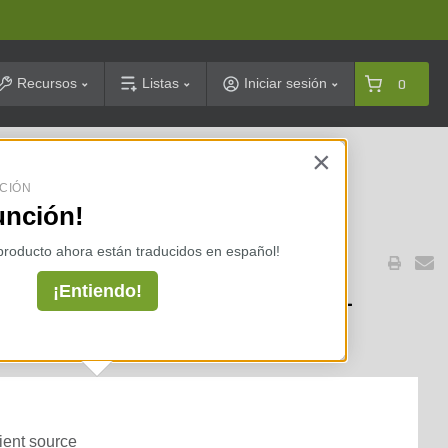
arch
Recursos
Listas
Iniciar sesión
0
×
celarias ⇢
CIÓN
unción!
 producto ahora están traducidos en español!
¡Entiendo!
/Organic-Base Fertilizer 0-
KMAG 11%Mg 50 lb.
ient source