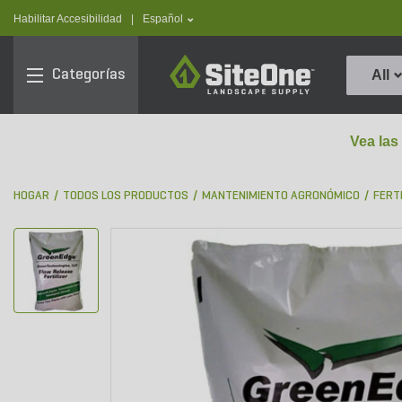
text.skipToContent
text.skipToNavigation
text.language
Habilitar Accesibilidad
|
Español
SiteOne
Categorías
All
Vea las
HOGAR
TODOS LOS PRODUCTOS
MANTENIMIENTO AGRONÓMICO
FERT