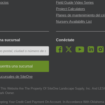
ocios
Field Guide Video Series
Project Calculators
Planes de mantenimiento del c
Nursery Availability List
na sucursal
Conéctate
uentra una sucursal
sucursales de SiteOne
This Website Are The Property Of SiteOne Landscape Supply, Inc. And LESC
ark Owner.
epting Your Credit Card Payment On Account. In Accordance With Oklahoma 