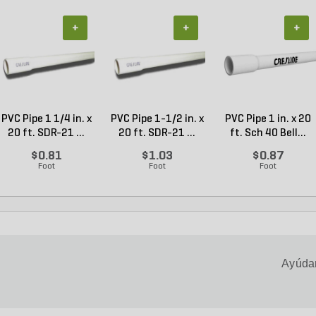
+
+
+
PVC Pipe 1 1/4 in. x
PVC Pipe 1-1/2 in. x
PVC Pipe 1 in. x 20
20 ft. SDR-21 ...
20 ft. SDR-21 ...
ft. Sch 40 Bell...
$0.81
$1.03
$0.87
Foot
Foot
Foot
Ayúdan