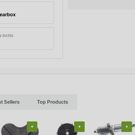
earbox
N RATIO
t Sellers
Top Products
+
+
+