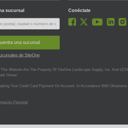
na sucursal
Conéctate
uentra una sucursal
sucursales de SiteOne
This Website Are The Property Of SiteOne Landscape Supply, Inc. And LESC
ark Owner.
epting Your Credit Card Payment On Account. In Accordance With Oklahoma 
rmación Personal