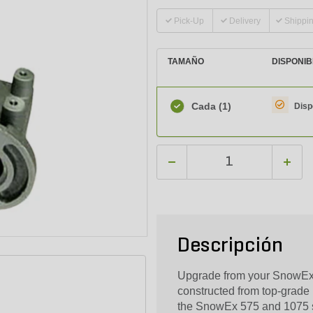
Pick-Up
Delivery
Shippi
TAMAÑO
DISPONIB
Cada
(1)
Disp
Descripción
Upgrade from your SnowEx 
constructed from top-grade m
the SnowEx 575 and 1075 