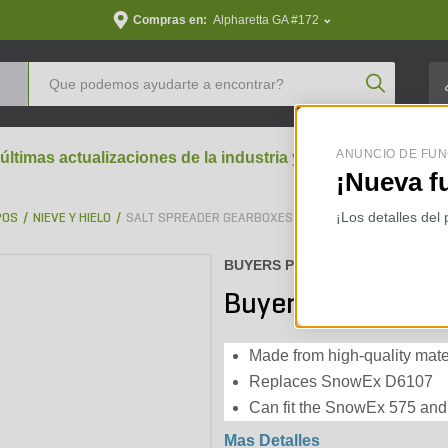
Compras en:
Alpharetta GA #172
Product Se
ANUNCIO DE FUN
 últimas actualizaciones de la industria y perspectivas aran
¡Nueva f
¡Los detalles del
POS
NIEVE Y HIELO
SALT SPREADER GEARBOXES & TRANSMISSIONS
BUYERS PRODUCTS :
59075
Buyers Products 
Made from high-quality materi
Replaces SnowEx D6107
Can fit the SnowEx 575 an
Mas Detalles