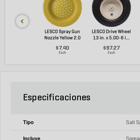
LESCO Spray Gun
LESCO Drive Wheel
Nozzle Yellow 2.0
13 in. x 5.00-6 i...
G...
$7.40
$97.27
Each
Each
Especificaciones
Tipo
Salt 
Incluye
Sprea