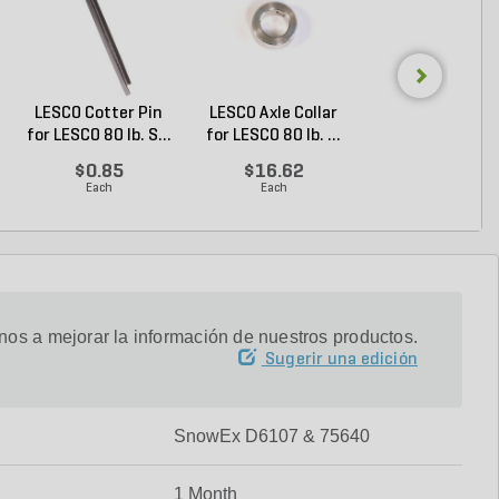
LESCO Cotter Pin
LESCO Axle Collar
LESCO Roll Pin 
for LESCO 80 lb. S...
for LESCO 80 lb. ...
LESCO Spreade
$0.85
$16.62
$0.24
Each
Each
Each
os a mejorar la información de nuestros productos.
Sugerir una edición
SnowEx D6107 & 75640
1 Month