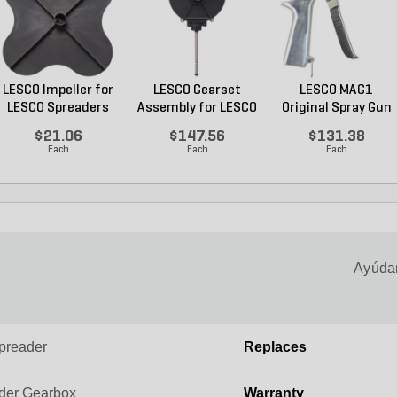
LESCO Impeller for
LESCO Gearset
LESCO MAG1
LESCO Spreaders
Assembly for LESCO
Original Spray Gun
80...
$21.06
$147.56
$131.38
Each
Each
Each
Ayúdan
Spreader
Replaces
der Gearbox
Warranty