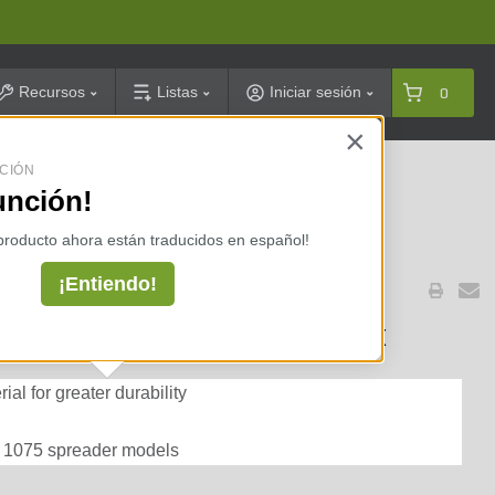
arch
Recursos
Listas
Iniciar sesión
0
×
CIÓN
celarias ⇢
unción!
 producto ahora están traducidos en español!
¡Entiendo!
Gearbox For Curtis & SnowEx
al for greater durability
d 1075 spreader models