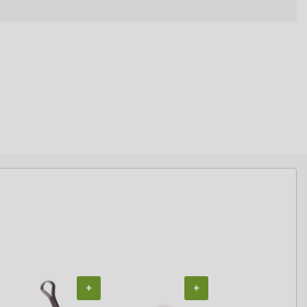
+
+
+