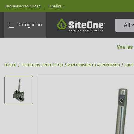
text.skipToContent
text.skipToNavigation
text.language
Habilitar Accesibilidad
|
Español
SiteOne
Categorías
All
Vea las
HOGAR
TODOS LOS PRODUCTOS
MANTENIMIENTO AGRONÓMICO
EQUI