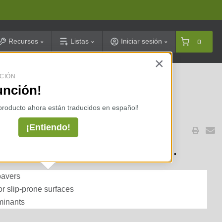
arch
Recursos
Listas
Iniciar sesión
0
×
CIÓN
celarias ⇢
unción!
 producto ahora están traducidos en español!
¡Entiendo!
lor Boost Paver Sealer 1 gal.
pavers
or slip-prone surfaces
minants