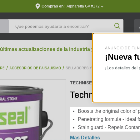
Compras en:
Alpharetta GA #172
Product Se
ANUNCIO DE FUN
 últimas actualizaciones de la industria y perspectivas aran
¡Nueva f
¡Los detalles del
BRE
ACCESORIOS DE PAISAJISMO
SELLADORES Y LIMPIADORES
TECHNISEAL :
60301612
Techniseal CB+ Co
Boosts the original color of 
Penetrating formula - Ideal f
Stain guard - Repels Conta
Mas Detalles