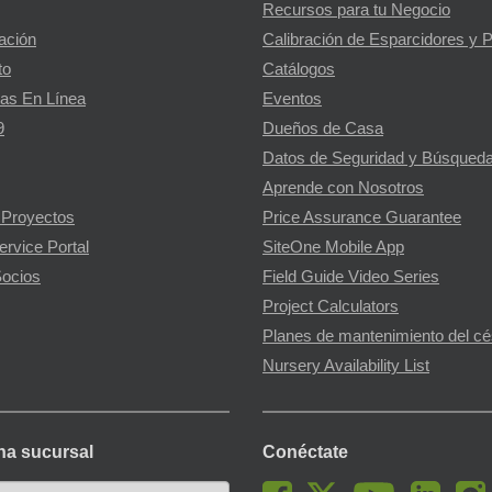
Recursos para tu Negocio
gación
Calibración de Esparcidores y 
to
Catálogos
as En Línea
Eventos
9
Dueños de Casa
Datos de Seguridad y Búsqueda
Aprende con Nosotros
 Proyectos
Price Assurance Guarantee
ervice Portal
SiteOne Mobile App
ocios
Field Guide Video Series
Project Calculators
Planes de mantenimiento del c
Nursery Availability List
na sucursal
Conéctate