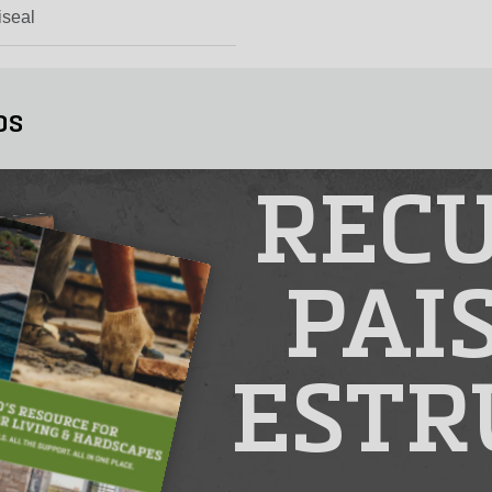
iseal
os
RECU
PAI
ESTR