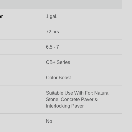
or
1 gal.
72 hrs.
6.5 - 7
CB+ Series
Color Boost
Suitable Use With For: Natural
Stone, Concrete Paver &
Interlocking Paver
No