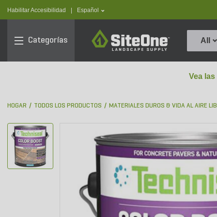
text.skipToContent
text.skipToNavigation
text.language
Habilitar Accesibilidad
|
Español
SiteOne
Categorías
All
Vea las
HOGAR
TODOS LOS PRODUCTOS
MATERIALES DUROS & VIDA AL AIRE LI