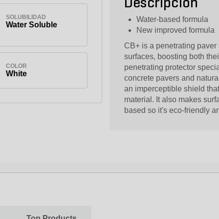
Descripción
SOLUBILIDAD
Water-based formula
Water Soluble
New improved formula
CB+ is a penetrating paver 
surfaces, boosting both the
COLOR
penetrating protector speci
White
concrete pavers and natural 
an imperceptible shield tha
material. It also makes su
based so it's eco-friendly 
Top Products