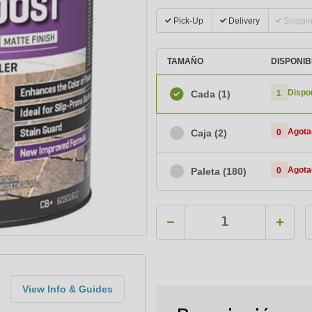
Pick-Up
Delivery
Shippi
TAMAÑO
DISPONIB
Dispo
Cada
(1)
1
Agota
Caja
(2)
0
Agota
Paleta
(180)
0
View Info & Guides