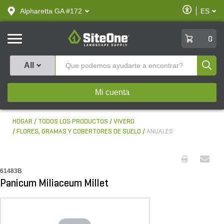
text.skipToContent
text.skipToNavigation
Habilitar
Alpharetta GA #172
ES
text.lan
Accesibilid
SiteOne
0
Produ
All
Mi cuenta
HOGAR
TODOS LOS PRODUCTOS
VIVERO
FLORES, GRAMAS Y COBERTORES DE SUELO
ANUALES
61483B
Panicum Miliaceum Millet