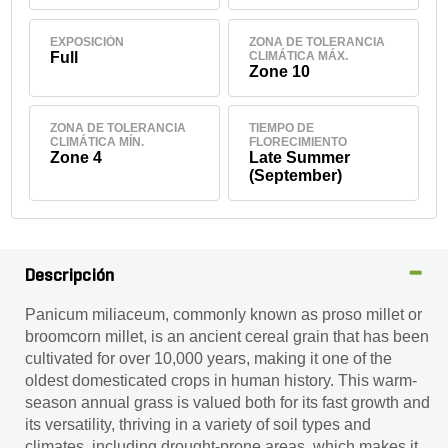
EXPOSICIÓN
ZONA DE TOLERANCIA
Full
CLIMÁTICA MÁX.
Zone 10
ZONA DE TOLERANCIA
TIEMPO DE
CLIMÁTICA MÍN.
FLORECIMIENTO
Zone 4
Late Summer
(September)
Descripción
Panicum miliaceum, commonly known as proso millet or
broomcorn millet, is an ancient cereal grain that has been
cultivated for over 10,000 years, making it one of the
oldest domesticated crops in human history. This warm-
season annual grass is valued both for its fast growth and
its versatility, thriving in a variety of soil types and
climates, including drought-prone areas, which makes it