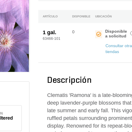
ARTÍCULO
DISPONIBLE
UBICACIÓN
Disponible
1 gal.
0
a solicitud
63466-101
Consultar otr
tiendas
Descripción
Clematis 'Ramona' is a late-blooming
deep lavender-purple blossoms that 
late summer and early fall. This vigo
ÓN
ruffled petals surrounding prominent
iltered
display. Renowned for its repeat-blo