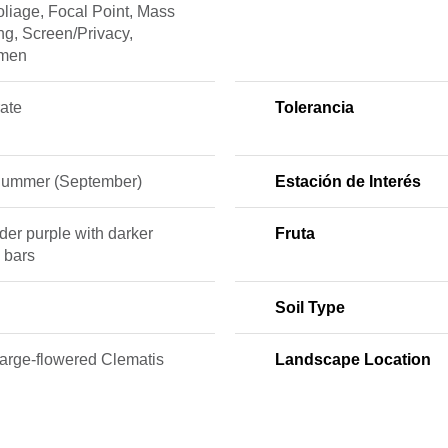
liage, Focal Point, Mass
ng, Screen/Privacy,
imen
ate
Tolerancia
Summer (September)
Estación de Interés
er purple with darker
Fruta
 bars
Soil Type
Large-flowered Clematis
Landscape Location