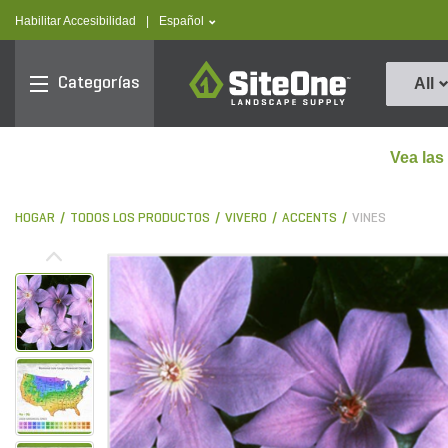
text.skipToContent
text.skipToNavigation
text.language
Habilitar Accesibilidad
|
Español
SiteOne
Categorías
All
Vea las
HOGAR
TODOS LOS PRODUCTOS
VIVERO
ACCENTS
VINES