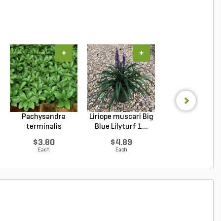
+
+
+
Pachysandra
Liriope muscari Big
Liriope muscar
terminalis
Blue Lilyturf 1...
Variegata
Japanese Spu...
Variegate...
$3.80
$4.89
$1.74
Each
Each
Each