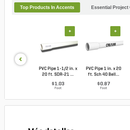
Top Products In Accents
Essential Project
+
+
PVC Pipe 1-1/2 in. x
PVC Pipe 1 in. x 20
20 ft. SDR-21 ...
ft. Sch 40 Bell...
$1.03
$0.87
Foot
Foot