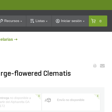
arch
Recursos
Listas
Iniciar sesión
0
celarias ⇢
rge-flowered Clematis
ntrega
no disponible a
Envío no disponible
artir del Alpharetta GA
172