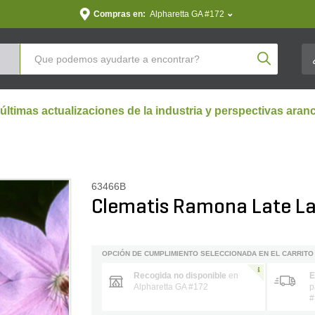
Compras en:
Alpharetta GA #172
Product Se
 últimas actualizaciones de la industria y perspectivas aran
63466B
Clematis Ramona Late La
OPCIÓN DE CUMPLIMIENTO SELECCIONADA EN EL CARRITO
Recogida no disponible
en
E
Alpharetta GA #172
p
#