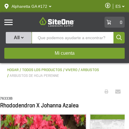
text.skipToContent
text.skipToNavigation
Habilitar
Alpharetta GA #172
ES
text.lan
Accesibilid
SiteOne
0
Produ
All
Mi cuenta
HOGAR
TODOS LOS PRODUCTOS
VIVERO
ARBUSTOS
ARBUSTOS DE HOJA PERENNE
76333B
Rhododendron X Johanna Azalea