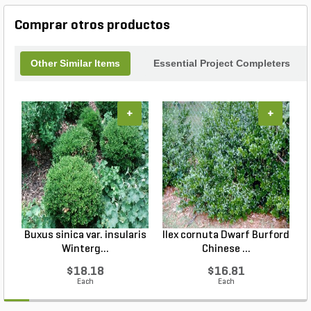
Comprar otros productos
Other Similar Items
Essential Project Completers
+
+
Buxus sinica var. insularis
Ilex cornuta Dwarf Burford
Winterg...
Chinese ...
$18.18
$16.81
Each
Each