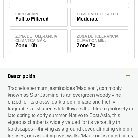
EXPOSICIÓN
HUMEDAD DEL SUELO
Full to Filtered
Moderate
ZONA DE TOLERANCIA
ZONA DE TOLERANCIA
CLIMÁTICA MÁX.
CLIMÁTICA MÍN.
Zone 10b
Zone 7a
Descripción
Trachelospermum jasminoides 'Madison', commonly
known as Star Jasmine, is an evergreen woody vine
prized for its glossy, dark green foliage and highly
fragrant, star-shaped white flowers that bloom profusely in
late spring to early summer. Native to East Asia, this
vigorous climber is widely valued for its versatility in
landscapes—thriving as a ground cover, climbing vine on
trellises, or cascading over walls. 'Madison' is noted for its