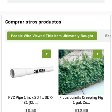
Comprar otros productos
People Who Viewed This Item Ultimately Bought
Ess
+
+
PVC Pipe 1 in. x 20 ft. SDR-
Ficus pumila Creeping Fig
21 (CL ...
1 gal. Co...
$0.50
$12.69