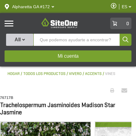
text.skipToContent
text.skipToNavigation
Habilitar
Alpharetta GA #172
ES
text.lan
Accesibilid
SiteOne
0
Produ
All
Mi cuenta
HOGAR
TODOS LOS PRODUCTOS
VIVERO
ACCENTS
VINES
76717B
Trachelospermum Jasminoides Madison Star
Jasmine