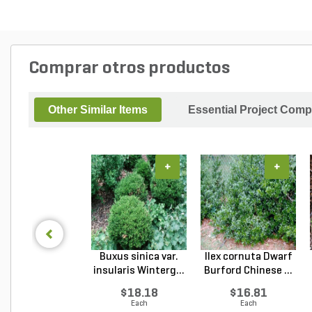
Comprar otros productos
Other Similar Items
Essential Project Comp
+
+
Buxus sinica var.
Ilex cornuta Dwarf
insularis Winterg...
Burford Chinese ...
$18.18
$16.81
Each
Each