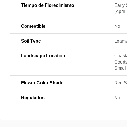
Tiempo de Florecimiento
Early 
(April
Comestible
No
Soil Type
Loamy
Landscape Location
Coasta
Courty
Small
Flower Color Shade
Red S
Regulados
No