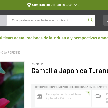
Compras en:
Alpharetta GA #172
Product Se
 últimas actualizaciones de la industria y perspectivas aran
HOJA PERENNE
76781B
Camellia Japonica Turan
OPCIÓN DE CUMPLIMIENTO SELECCIONADA EN EL CARRITO
Recogida no disponible
en
E
Alpharetta GA #172
p
#