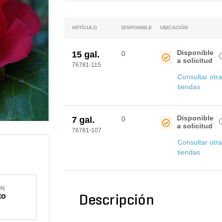
ARTÍCULO
DISPONIBLE
UBICACIÓN
Disponible
15 gal.
0
a solicitud
76781-115
Consultar otr
tiendas
Disponible
7 gal.
0
a solicitud
76781-107
Consultar otr
tiendas
ÓN
to
Descripción