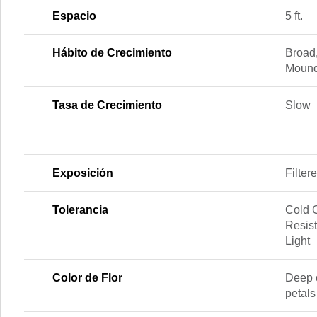
Espacio
5 ft.
Hábito de Crecimiento
Broad
Mound
Tasa de Crecimiento
Slow
Exposición
Filter
Tolerancia
Cold 
Resist
Light
Color de Flor
Deep c
petals