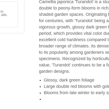
Camellia japonica 'Turandot' is a stu
double to peony-form blooms in rich 
IA
shaded garden spaces. Originating f
 MÍN.
for centuries, with 'Turandot' being a
vigorous growth, glossy dark green fo
period, which provides vital color d
excellent cold hardiness compared to
broader range of climates. Its dense
to its popularity among gardeners 
specimens. Recognized by horticultur
value, 'Turandot' continues to be a f
garden designs.
Glossy, dark green foliage
Large double red blooms with gol
Blooms from late winter to early s