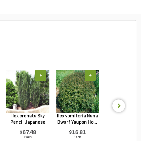
+
+
+
Ilex crenata Sky
Ilex vomitoria Nana
Podocarpus
Pencil Japanese
Dwarf Yaupon Ho...
macrophyllus 
Ho...
Plum Pi...
$67.48
$16.81
$67.48
Each
Each
Each