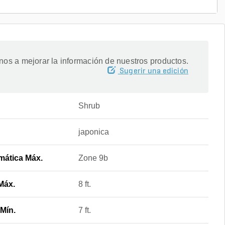
os a mejorar la información de nuestros productos.
Sugerir una edición
Shrub
japonica
mática Máx.
Zone 9b
Máx.
8 ft.
Mín.
7 ft.