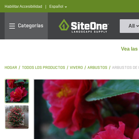
text.skipToContent
text.skipToNavigation
text.language
Habilitar Accesibilidad
|
Español
SiteOne
Categorías
All
Vea las
HOGAR
TODOS LOS PRODUCTOS
VIVERO
ARBUSTOS
ARBUSTOS DE 