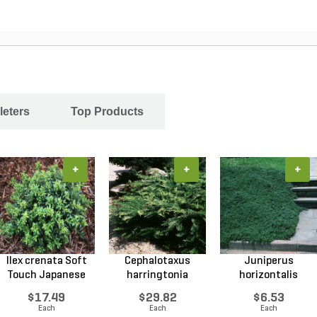
leters
Top Products
+
+
+
Ilex crenata Soft
Cephalotaxus
Juniperus
Touch Japanese
harringtonia
horizontalis
Ho...
Prostrata...
Wiltonii Blu...
$17.49
$29.82
$6.53
Each
Each
Each