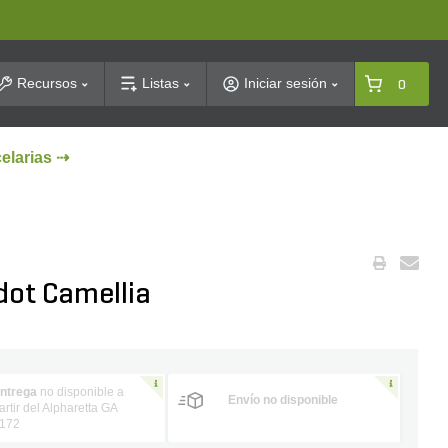
arch
Recursos
Listas
Iniciar sesión
0
celarias ⇢
dot Camellia
ntrega
no disponible a
Envío no disponible
artir del Alpharetta GA
172