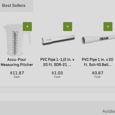
Best Sellers
+
+
+
Accu-Pour
PVC Pipe 1-1/2 in. x
PVC Pipe 1 in. x 20
Measuring Pitcher
20 ft. SDR-21 ...
ft. Sch 40 Bell...
Plastic...
$11.87
$1.03
$0.87
Each
Foot
Foot
Ayúdan