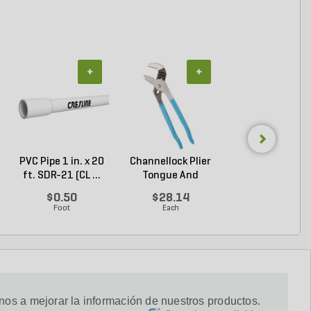
+
+
+
PVC Pipe 1 in. x 20
Channellock Plier
PVC Pipe 3/4 in. 
ft. SDR-21 (CL ...
Tongue And
ft. SDR-21 (C..
Groove...
$0.50
$28.14
$0.36
Foot
Each
Foot
os a mejorar la información de nuestros productos.