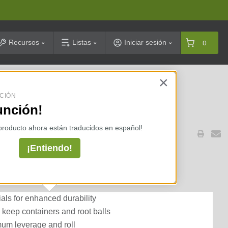
arch
Recursos
Listas
Iniciar sesión
0
×
celarias ⇢
CIÓN
unción!
 producto ahora están traducidos en español!
¡Entiendo!
llow Tray for 24 in. Ball
als for enhanced durability
 keep containers and root balls
mum leverage and roll