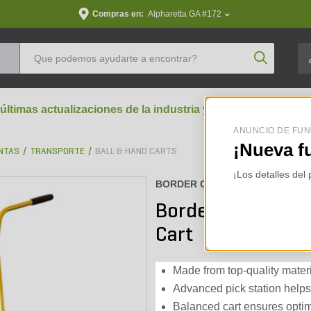
Compras en:
Alpharetta GA #172
Product Se
 últimas actualizaciones de la industria y perspectivas aran
ANUNCIO DE FUN
¡Nueva f
NTAS
TRANSPORTE
BALL & HAND CARTS
¡Los detalles del
BORDER CONCEPTS :
90505P
Border Concepts Ye
Cart
Made from top-quality materi
Advanced pick station helps
Balanced cart ensures opti