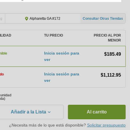
ng
Consultar Otras Tiendas
Alpharetta GA #172
ILIDAD
TU PRECIO
PRECIO AL POR
MENOR
Inicia sesión para
nible
$185.49
ver
Inicia sesión para
do
$1,112.95
ver
a unidad
ada)
Añadir a la Lista
Al carrito
¿Necesita más de lo que está disponible?
Solicitar presupuesto