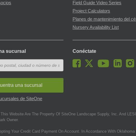
ocios
Field Guide Video Series
Project Calculators
Planes de mantenimiento del c
Nursery Availability List
na sucursal
Conéctate
uentra una sucursal
sucursales de SiteOne
This Website Are The Property Of SiteOne Landscape Supply, Inc. And LESC
ark Owner.
epting Your Credit Card Payment On Account. In Accordance With Oklahoma 