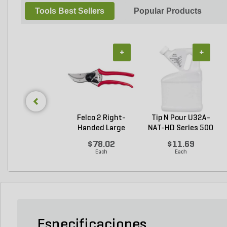
Tools Best Sellers
Popular Products
+
+
Felco 2 Right-
Tip N Pour U32A-
Handed Large
NAT-HD Series 500
Bypass P...
M...
$78.02
$11.69
Each
Each
Especificaciones