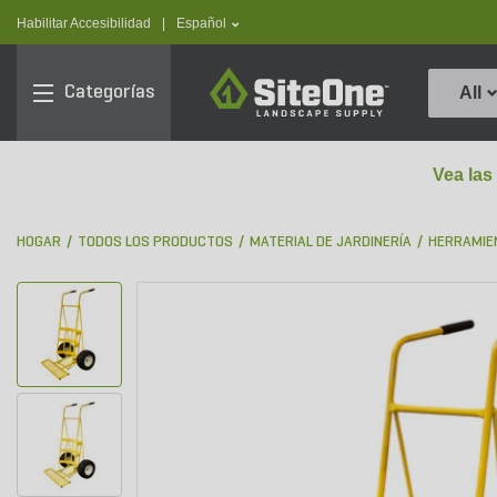
text.skipToContent
text.skipToNavigation
text.language
Habilitar Accesibilidad
|
Español
SiteOne
Categorías
All
Vea las
HOGAR
TODOS LOS PRODUCTOS
MATERIAL DE JARDINERÍA
HERRAMIE