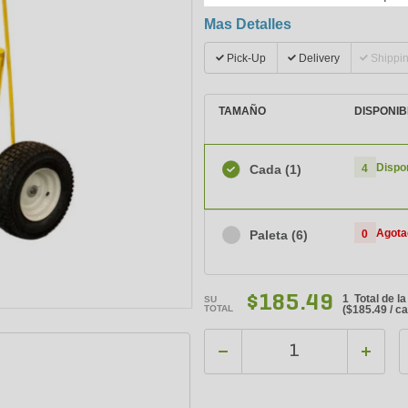
Mas Detalles
Pick-Up
Delivery
Shippi
TAMAÑO
DISPONIB
Dispo
Cada
(1)
4
Agota
Paleta
(6)
0
$185.49
1 Total de l
SU
TOTAL
(
$185.49
/ c