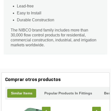
Lead-free
Easy to Install
Durable Construction
The NIBCO brand family includes more than
30,000 flow control products for residential,
commercial construction, industrial, and irrigation
markets worldwide.
Comprar otros productos
Similar Items
Popular Products In Fittings
Best