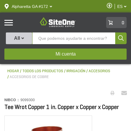
text.skipToContent
text.skipToNavigation
Habilitar
Alpharetta GA #172
ES
text.lan
Accesibilid
SiteOne
0
Produ
All
Mi cuenta
HOGAR
TODOS LOS PRODUCTOS
IRRIGACIÓN
ACCESORIOS
ACCESORIOS DE COBRE
NIBCO :
9099300
Tee Wrot Copper 1 in. Copper x Copper x Copper