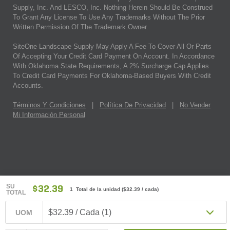
Supply, Inc. And LESCO, Inc. Nothing Herein Should Be Construed
To Grant Any License To Use Any Trademarks Without The Prior
Written Permission Of The Trademark Owner.
SiteOne Landscape Supply May Apply A Fee To Cover All Or Parts
Of Accepting Your Credit Card Payment On Account. In Accordance
With Oklahoma State Requirements, A 2% Surcharge Cap Applies
To Credit Card Payments For Oklahoma-Based Buyers With Credit
Accounts.
Términos Y Condiciones
|
Política De Privacidad
|
No Vender
Mi Información Personal
SU
$32.39
1 Total de la unidad
(
$32.39
/ cada)
TOTAL
$32.39 / Cada (1)
UOM