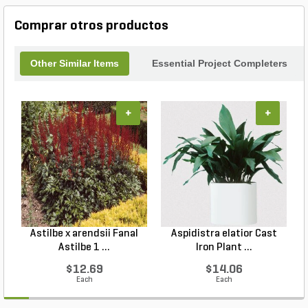
Comprar otros productos
Other Similar Items
Essential Project Completers
+
+
Astilbe x arendsii Fanal
Aspidistra elatior Cast
H
Astilbe 1 ...
Iron Plant ...
$12.69
$14.06
Each
Each