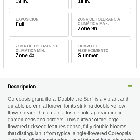
18 in.
18 in.
EXPOSICIÓN
ZONA DE TOLERANCIA
Full
CLIMÁTICA MÁX.
Zone 9b
ZONA DE TOLERANCIA
TIEMPO DE
CLIMÁTICA MÍN.
FLORECIMIENTO
Zone 4a
Summer
Descripción
Coreopsis grandiflora 'Double the Sun' is a vibrant and
durable perennial known for its striking double yellow
flower heads that create a lush, sunlit appearance in
garden beds and borders. This cultivar of the large-
flowered tickseed features dense, fully double blooms
that distinguish it from typical single-flowered Coreopsis