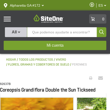
text.skipToContent
text.skipToNavigation
Habilitar
Alpharetta GA #172
ES
text.lan
Accesibilid
SiteOne
0
Produ
All
Mi cuenta
HOGAR
TODOS LOS PRODUCTOS
VIVERO
FLORES, GRAMAS Y COBERTORES DE SUELO
PERENNES
92637B
Coreopsis Grandiflora Double the Sun Tickseed