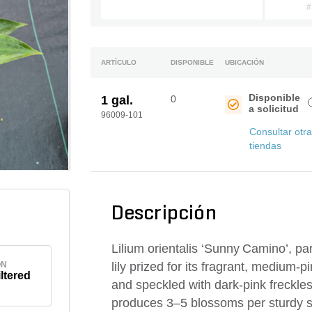
#
ARTÍCULO
DISPONIBLE
UBICACIÓN
Disponible
1 gal.
0
a solicitud
96009-101
Consultar otr
tiendas
Descripción
Lilium orientalis ‘Sunny Camino’, par
ÓN
lily prized for its fragrant, medium‑
iltered
and speckled with dark‑pink freckles
produces 3–5 blossoms per sturdy ste