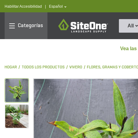
text.skipToContent
text.skipToNavigation
text.language
Habilitar Accesibilidad
|
Español
SiteOne
Categorías
All
Vea las
HOGAR
TODOS LOS PRODUCTOS
VIVERO
FLORES, GRAMAS Y COBERTO