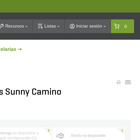
arch
Recursos
Listas
Iniciar sesión
0
celarias ⇢
oks Sunny Camino
ntrega
no disponible a
Envío no disponible
artir del Alpharetta GA