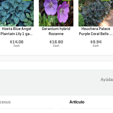
Hosta Blue Angel
Geranium hybrid
Heuchera Palace
Plantain Lily 1 ga...
Rozanne
Purple Coral Bells ...
Cranesbilll...
$14.06
$16.80
$9.94
Each
Each
Each
Ayúdan
ceous
Artículo