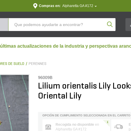
Compras en:
Alpharetta GA #172
Product Se
 últimas actualizaciones de la industria y perspectivas aran
RES DE SUELO
PERENNES
96009B
Lilium orientalis Lily Lo
Oriental Lily
OPCIÓN DE CUMPLIMIENTO SELECCIONADA EN EL CARRITO
Recogida no disponible
en
E
Alpharetta GA #172
p