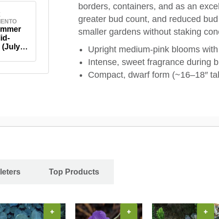
borders, containers, and as an excell
E
greater bud count, and reduced bud a
IENTO
ummer
smaller gardens without staking con
id-
(July-
Upright medium‑pink blooms with 
Intense, sweet fragrance during 
Compact, dwarf form (~16–18″ tall
leters
Top Products
+
+
+