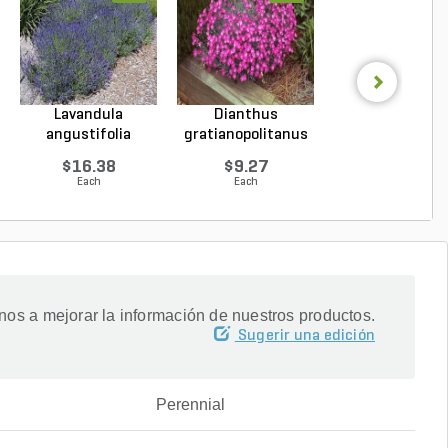
Lavandula
Dianthus
Hosta Patrio
angustifolia
gratianopolitanus
Plantain Lily 1 g
Hidcote Engl...
Firewitc...
...
$16.38
$9.27
$9.96
Each
Each
Each
os a mejorar la información de nuestros productos.
Sugerir una edición
Perennial