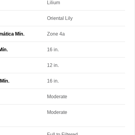
Lilium
Oriental Lily
mática Mín.
Zone 4a
Mín.
16 in.
12 in.
Mín.
16 in.
Moderate
Moderate
Full to Filtered