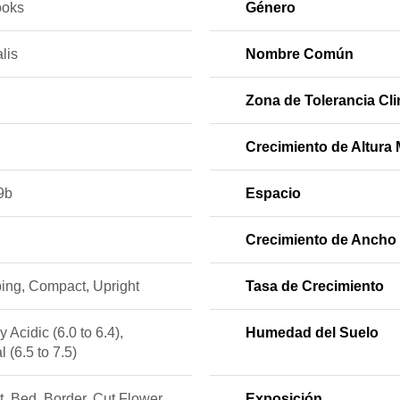
ooks
Género
alis
Nombre Común
Zona de Tolerancia Cli
Crecimiento de Altura 
9b
Espacio
Crecimiento de Ancho 
ing, Compact, Upright
Tasa de Crecimiento
y Acidic (6.0 to 6.4),
Humedad del Suelo
l (6.5 to 7.5)
, Bed, Border, Cut Flower
Exposición