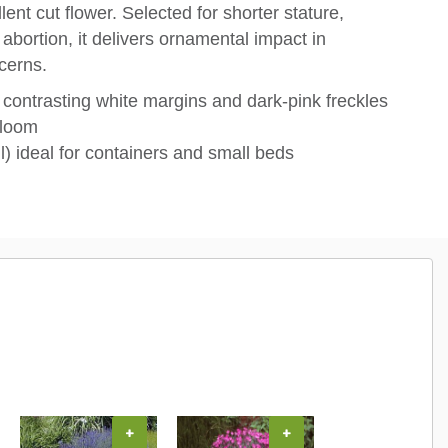
ent cut flower. Selected for shorter stature,
bortion, it delivers ornamental impact in
cerns.
contrasting white margins and dark‑pink freckles
bloom
) ideal for containers and small beds
+
+
+