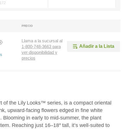
172
PRECIO
Llama a la sucursal al
i
Añadir a la Lista
1-800-748-3663 para
ver disponibilidad y
as
precios
t of the Lily Looks™ series, is a compact oriental
pink, upward‑facing flowers edged in fine white
. Blooming in early to mid-summer, the plant
m. Reaching just 16–18″ tall, it’s well-suited to