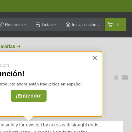
arch
Recursos
Listas
Iniciar sesión
0
celarias ⇢
×
CIÓN
unción!
 producto ahora están traducidos en español!
ake 17 in. Head 54 in.
¡Entiendo!
der Coated Handle (25
nsightly furrows left by rakes with straight ends