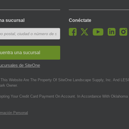
na sucursal
Conéctate
uentra una sucursal
sucursales de SiteOne
This Website Are The Property Of SiteOne Landscape Supply, Inc. And LESC
ark Owner.
epting Your Credit Card Payment On Account. In Accordance With Oklahoma 
rmación Personal