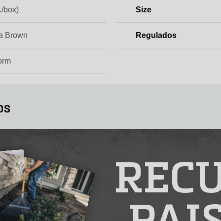
./box)
Size
a Brown
Regulados
orm
os
RECU