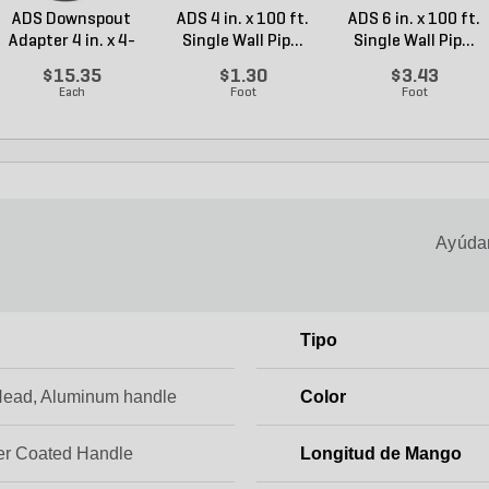
ADS Downspout
ADS 4 in. x 100 ft.
ADS 6 in. x 100 ft.
Adapter 4 in. x 4-
Single Wall Pip...
Single Wall Pip...
1/4...
$15.35
$1.30
$3.43
Each
Foot
Foot
Ayúdan
Tipo
Head, Aluminum handle
Color
r Coated Handle
Longitud de Mango