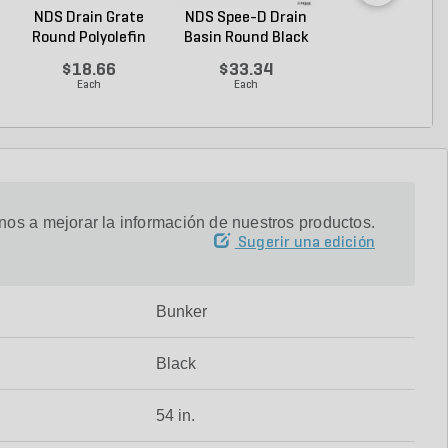
NDS Drain Grate
NDS Spee-D Drain
ADS 6 in. x 100 
Round Polyolefin
Basin Round Black
Single Wall Pip.
Gr...
...
$18.66
$33.34
$4.04
Each
Each
Foot
os a mejorar la información de nuestros productos.
Sugerir una edición
Bunker
Black
54 in.