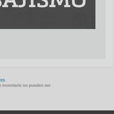
SAJISMO
nes
.
e inventario no pueden ser