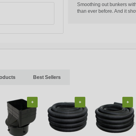
Smoothing out bunkers with 
than ever before. And it sh
roducts
Best Sellers
+
+
+