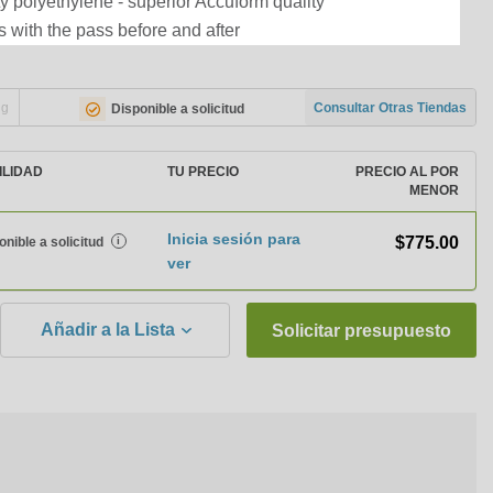
ty polyethylene - superior Accuform quality
 with the pass before and after
ng
Consultar Otras Tiendas
Disponible a solicitud
ILIDAD
TU PRECIO
PRECIO AL POR
MENOR
Inicia sesión para
$775.00
onible a solicitud
i
ver
Añadir a la Lista
Solicitar presupuesto