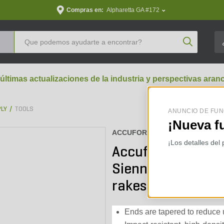
Compras en:
Alpharetta GA #172
Product Se
 últimas actualizaciones de la industria y perspectivas aran
PLY
TOOLS
ANUNCIO DE FUN
¡Nueva f
ACCUFORM :
990-1025
¡Los detalles del
Accuform Bunker R
Sienna Brown Pow
rakes/box)
Ends are tapered to reduce u