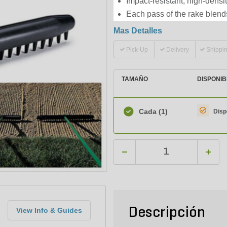
Impact-resistant, high-densi
Each pass of the rake blends
Mas Detalles
Pick-Up
Delivery
Shippi
TAMAÑO
DISPONIB
Cada
(1)
Disp
Descripción
View Info & Guides