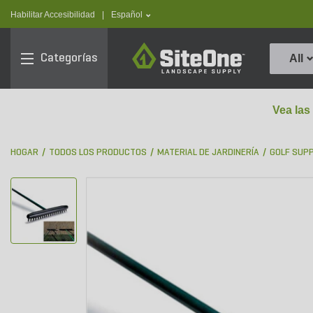
text.skipToContent
text.skipToNavigation
text.language
Habilitar Accesibilidad
|
Español
SiteOne
Categorías
All
Vea las
HOGAR
TODOS LOS PRODUCTOS
MATERIAL DE JARDINERÍA
GOLF SUP