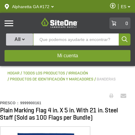
text.skipToContent
text.skipToNavigation
Habilitar
Alpharetta GA #172
ES
text.lan
Accesibilid
SiteOne
0
Produ
All
Mi cuenta
HOGAR
TODOS LOS PRODUCTOS
IRRIGACIÓN
PRODUCTOS DE IDENTIFICACIÓN Y MARCADORES
BANDERAS
PRESCO :
9999900161
Plain Marking Flag 4 in. X 5 in. With 21 in. Steel
Staff (Sold as 100 Flags per Bundle)