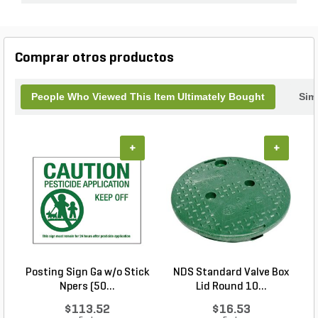
Comprar otros productos
People Who Viewed This Item Ultimately Bought
Simi
+
+
Posting Sign Ga w/o Stick
NDS Standard Valve Box
Npers (50...
Lid Round 10...
$113.52
$16.53