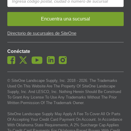
Encuentra una sucursal
Directorio de sucursales de SiteOne
Conéctate
© SiteOne Landscape Supply, Inc. 2018 -
2026
. The Trademarks
Used On This Website Are The Property Of SiteOne Landscape
Supply, Inc. And LESCO, Inc. Nothing Herein Should Be Construed
To Grant Any License To Use Any Trademarks Without The Prior
Written Permission Of The Trademark Owner.
SiteOne Landscape Supply May Apply A Fee To Cover All Or Parts
Of Accepting Your Credit Card Payment On Account. In Accordance
With Oklahoma State Requirements, A 2% Surcharge Cap Applies
To Credit Card Payments For Oklahoma-Based Buyers With Credit