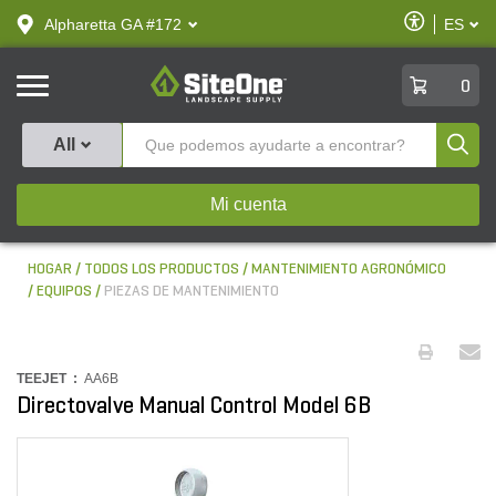
text.skipToContent
text.skipToNavigation
Habilitar
Alpharetta GA #172
ES
text.lan
Accesibilid
SiteOne
0
Produ
All
Mi cuenta
HOGAR
TODOS LOS PRODUCTOS
MANTENIMIENTO AGRONÓMICO
EQUIPOS
PIEZAS DE MANTENIMIENTO
TEEJET :
AA6B
Directovalve Manual Control Model 6B