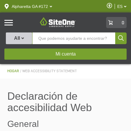
text.skipToContent
text.skipToNavigation
Habilitar
Alpharetta GA #172
ES
text.lan
Accesibilid
SiteOne
0
Produ
All
Mi cuenta
HOGAR
WEB ACCESSIBILITY STATEMENT
Declaración de
accesibilidad Web
General