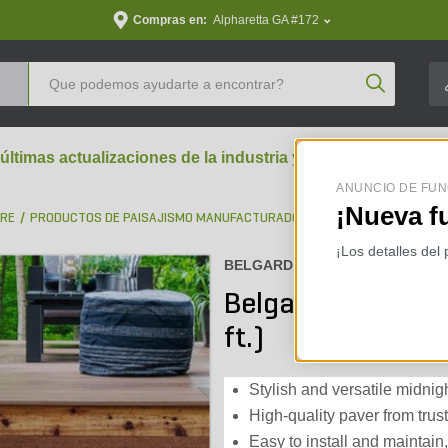
Compras en:
Alpharetta GA #172
Product Se
 últimas actualizaciones de la industria y perspectivas aran
ANUNCIO DE FUN
¡Nueva f
BRE
PRODUCTOS DE PAISAJISMO MANUFACTURADOS
ADOQUINES
¡Los detalles del
BELGARD :
BGRD-0017
Belgard Basalt 18
ft.)
Stylish and versatile midni
High-quality paver from trust
Easy to install and maintain,