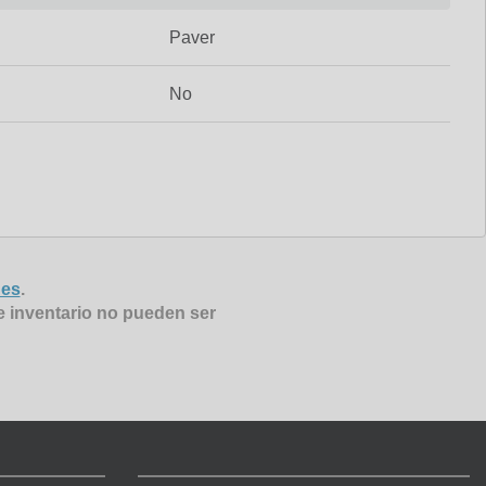
Paver
No
nes
.
e inventario no pueden ser