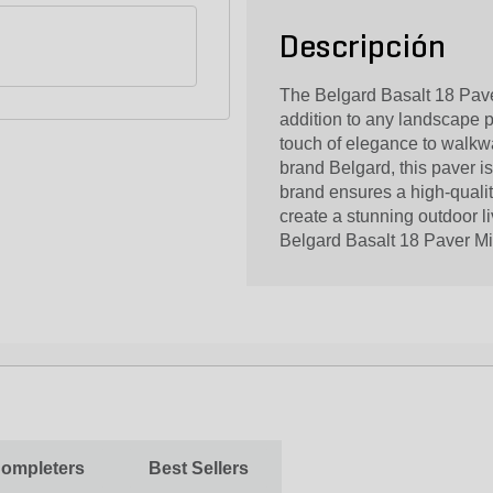
Descripción
The Belgard Basalt 18 Paver 
addition to any landscape pr
touch of elegance to walkw
brand Belgard, this paver is
brand ensures a high-quality
create a stunning outdoor l
Belgard Basalt 18 Paver Midn
Completers
Best Sellers