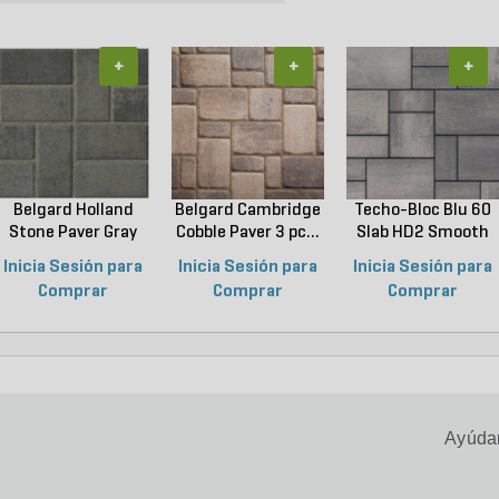
+
+
+
Belgard Holland
Belgard Cambridge
Techo-Bloc Blu 60
Stone Paver Gray
Cobble Paver 3 pc...
Slab HD2 Smooth
Gr...
S...
Inicia Sesión para
Inicia Sesión para
Inicia Sesión para
Comprar
Comprar
Comprar
Ayúdan