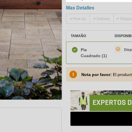
Mas Detalles
Pick-Up
Delivery
Shippi
TAMAÑO
DISPONIB
Pie
Disp
Cuadrado
(1)
Nota por favor:
El product
EXPERTOS D