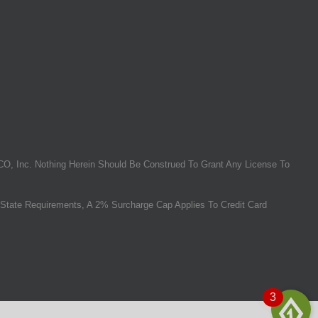
O, Inc. Nothing Herein Should Be Construed To Grant Any License To
State Requirements, A 2% Surcharge Cap Applies To Credit Card
3