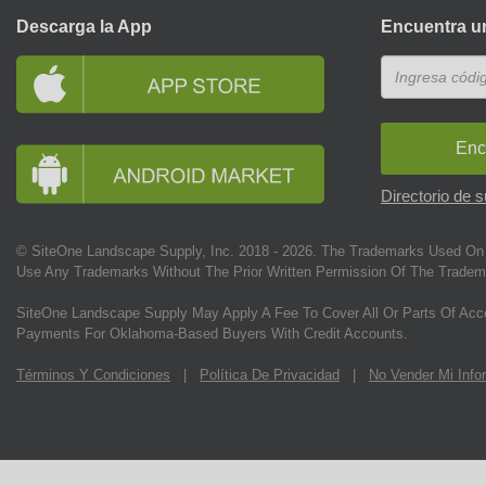
Descarga la App
Encuentra u
Enc
Directorio de 
© SiteOne Landscape Supply, Inc. 2018 -
2026
. The Trademarks Used On 
Use Any Trademarks Without The Prior Written Permission Of The Tradem
SiteOne Landscape Supply May Apply A Fee To Cover All Or Parts Of Acc
Payments For Oklahoma-Based Buyers With Credit Accounts.
Términos Y Condiciones
|
Política De Privacidad
|
No Vender Mi Info