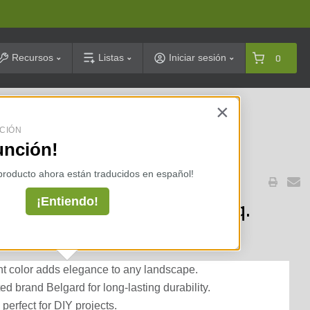
arch
Recursos
Listas
Iniciar sesión
0
×
celarias ⇢
CIÓN
unción!
 producto ahora están traducidos en español!
¡Entiendo!
 Paver Midnight 3 pc. (per sq.
ght color adds elegance to any landscape.
ed brand Belgard for long-lasting durability.
 perfect for DIY projects.