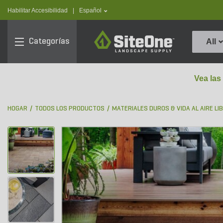
text.skipToContent
text.skipToNavigation
text.language
Habilitar Accesibilidad
|
Español
SiteOne
Categorías
All
Vea las
HOGAR
TODOS LOS PRODUCTOS
MATERIALES DUROS & VIDA AL AIRE LI