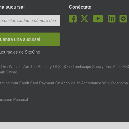
na sucursal
Conéctate
uentra una sucursal
sucursales de SiteOne
This Website Are The Property Of SiteOne Landscape Supply, Inc. And LESC
ark Owner.
epting Your Credit Card Payment On Account. In Accordance With Oklahoma 
rmación Personal