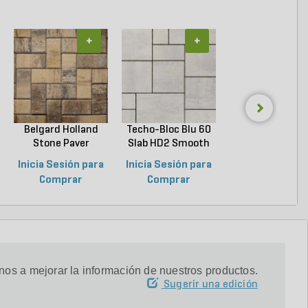
+
+
+
Belgard Holland
Techo-Bloc Blu 60
Belgard
Stone Paver
Slab HD2 Smooth
Dimensions 1
Avondal...
G...
Paver Cheswic.
Inicia Sesión para
Inicia Sesión para
Inicia Sesión p
Comprar
Comprar
Comprar
os a mejorar la información de nuestros productos.
Sugerir una edición