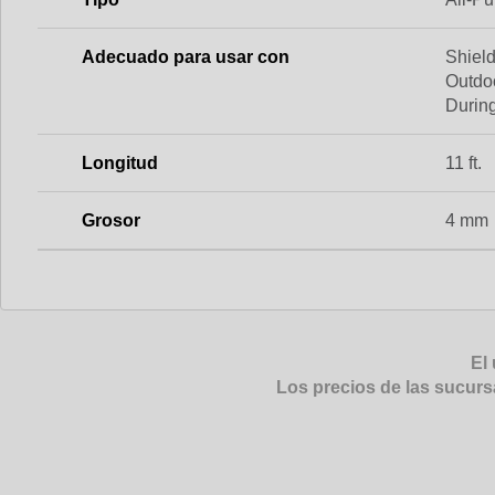
Adecuado para usar con
Shiel
Outdoo
Durin
Longitud
11 ft.
Grosor
4 mm
El 
Los precios de las sucurs