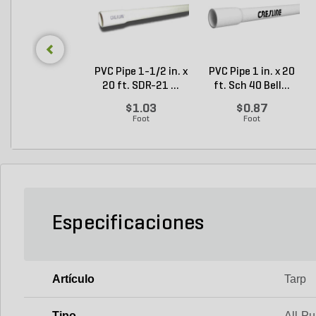
PVC Pipe 1-1/2 in. x
PVC Pipe 1 in. x 20
20 ft. SDR-21 ...
ft. Sch 40 Bell...
$1.03
$0.87
Foot
Foot
Especificaciones
Artículo
Tarp
Tipo
All-P