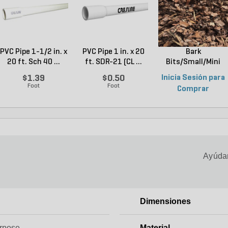
PVC Pipe 1-1/2 in. x
PVC Pipe 1 in. x 20
Bark
20 ft. Sch 40 ...
ft. SDR-21 (CL ...
Bits/Small/Mini
Nugget Mulch 3...
$1.39
$0.50
Inicia Sesión para
Foot
Foot
Comprar
Ayúdan
Dimensiones
urpose
Material