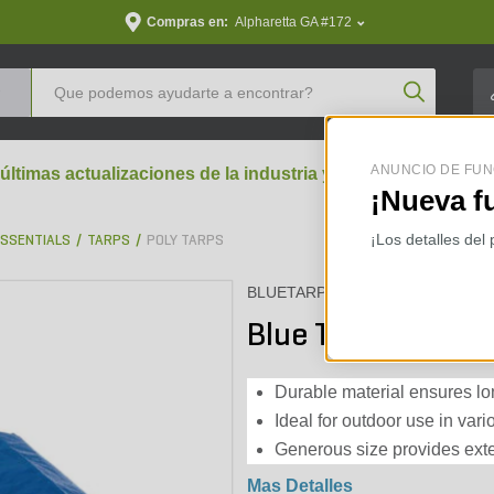
Compras en:
Alpharetta GA #172
Product Se
ANUNCIO DE FUN
 últimas actualizaciones de la industria y perspectivas aran
¡Nueva f
¡Los detalles del
ESSENTIALS
TARPS
POLY TARPS
BLUETARP
Blue Tarp 9 ft. 9 in
Durable material ensures lo
Ideal for outdoor use in var
Generous size provides exte
Mas Detalles