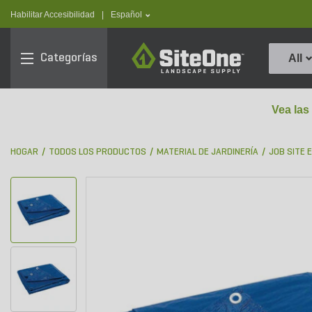
text.skipToContent
text.skipToNavigation
text.language
Habilitar Accesibilidad
|
Español
SiteOne
Categorías
All
Vea las
HOGAR
TODOS LOS PRODUCTOS
MATERIAL DE JARDINERÍA
JOB SITE 