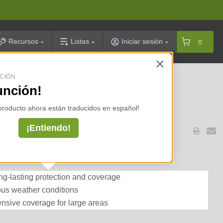
arch
Recursos
Listas
Iniciar sesión
0
×
CIÓN
celarias ⇢
unción!
 producto ahora están traducidos en español!
¡Entiendo!
. x 11 ft. 4 in.
ng-lasting protection and coverage
ious weather conditions
nsive coverage for large areas