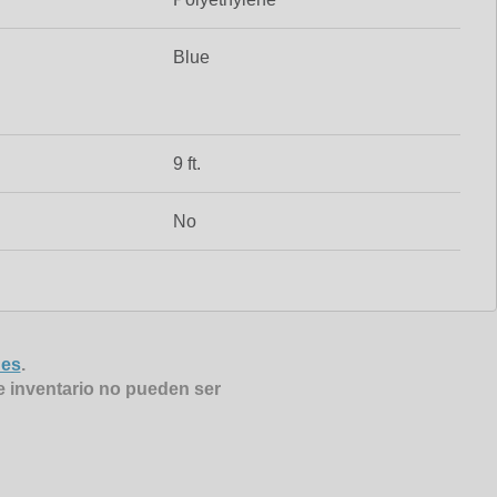
Blue
9 ft.
No
nes
.
e inventario no pueden ser