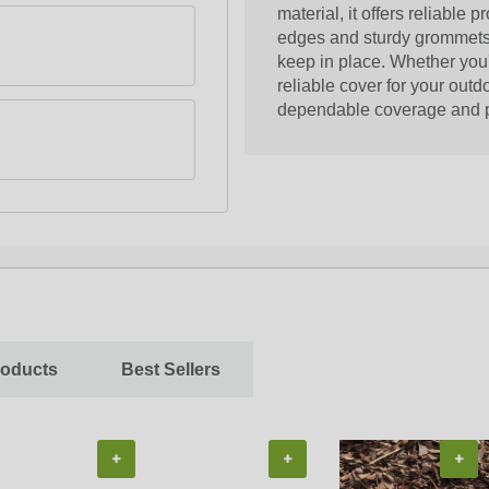
material, it offers reliable 
edges and sturdy grommets 
keep in place. Whether you
reliable cover for your outd
dependable coverage and p
roducts
Best Sellers
+
+
+