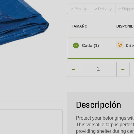
Pick-Up
Delivery
Shippi
TAMAÑO
DISPONIB
Cada
(1)
Disp
Descripción
Protect your belongings with 
This versatile tarp is perfec
providing shelter during ca