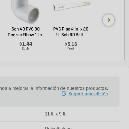
Sch 40 PVC 90
PVC Pipe 4 in. x 20
PVC Pipe 2-1/2 i
Degree Elbow 1 in.
ft. Sch 40 Bell...
20 ft. Sch 40 .
So...
$1.44
$5.16
$3.35
Each
Foot
Foot
os a mejorar la información de nuestros productos.
Sugerir una edición
11 ft. x 9 ft.
Polyethylene