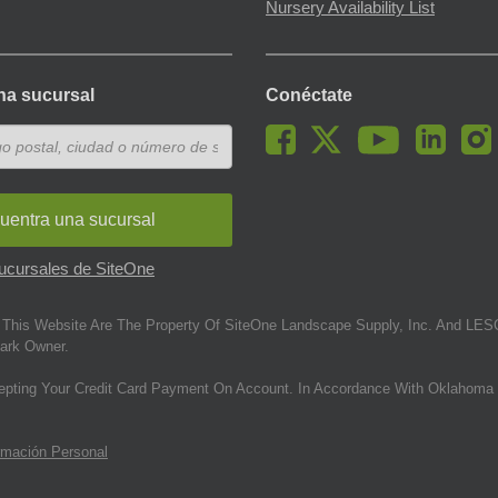
Nursery Availability List
na sucursal
Conéctate
uentra una sucursal
sucursales de SiteOne
This Website Are The Property Of SiteOne Landscape Supply, Inc. And LESC
ark Owner.
epting Your Credit Card Payment On Account. In Accordance With Oklahoma 
rmación Personal