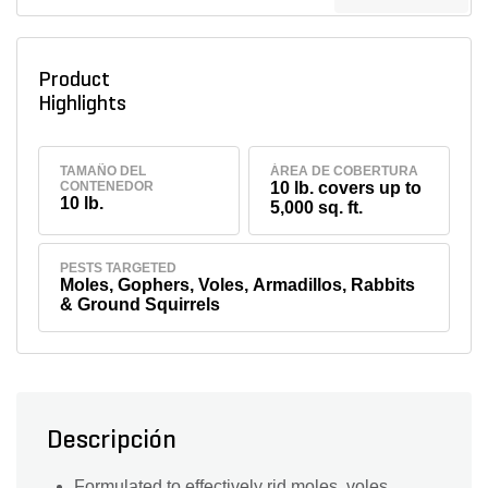
Product
Highlights
TAMAÑO DEL
ÁREA DE COBERTURA
CONTENEDOR
10 lb. covers up to
10 lb.
5,000 sq. ft.
PESTS TARGETED
Moles, Gophers, Voles, Armadillos, Rabbits
& Ground Squirrels
Descripción
Formulated to effectively rid moles, voles,