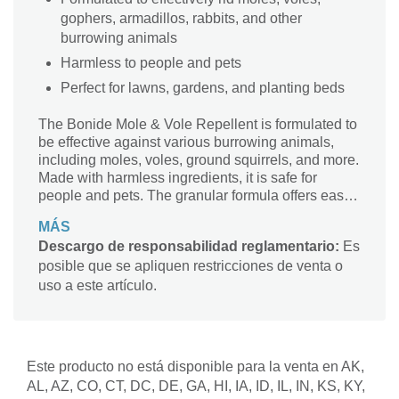
gophers, armadillos, rabbits, and other
burrowing animals
Harmless to people and pets
Perfect for lawns, gardens, and planting beds
The Bonide Mole & Vole Repellent is formulated to
be effective against various burrowing animals,
including moles, voles, ground squirrels, and more.
Made with harmless ingredients, it is safe for
people and pets. The granular formula offers easy
application. The repellent is suitable for lawns,
MÁS
gardens, and planting beds.
Descargo de responsabilidad reglamentario:
Es
posible que se apliquen restricciones de venta o
uso a este artículo.
Este producto no está disponible para la venta en AK,
AL, AZ, CO, CT, DC, DE, GA, HI, IA, ID, IL, IN, KS, KY,