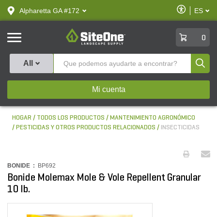
text.skipToContent
text.skipToNavigation
Habilitar
Alpharetta GA #172
ES
text.lan
Accesibilid
SiteOne
0
Produ
All
Mi cuenta
HOGAR
TODOS LOS PRODUCTOS
MANTENIMIENTO AGRONÓMICO
PESTICIDAS Y OTROS PRODUCTOS RELACIONADOS
INSECTICIDAS
BONIDE :
BP692
Bonide Molemax Mole & Vole Repellent Granular
10 lb.