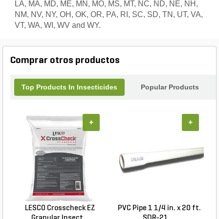
LA, MA, MD, ME, MN, MO, MS, MT, NC, ND, NE, NH,
NM, NV, NY, OH, OK, OR, PA, RI, SC, SD, TN, UT, VA,
VT, WA, WI, WV and WY.
Comprar otros productos
Top Products In Insecticides
Popular Products
+
+
LESCO Crosscheck EZ
PVC Pipe 1 1/4 in. x 20 ft.
P
Granular Insect...
SDR-21 ...