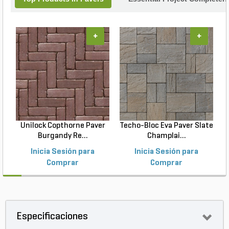
+
+
Unilock Copthorne Paver
Techo-Bloc Eva Paver Slate
Burgandy Re...
Champlai...
Inicia Sesión para
Inicia Sesión para
Comprar
Comprar
Especificaciones