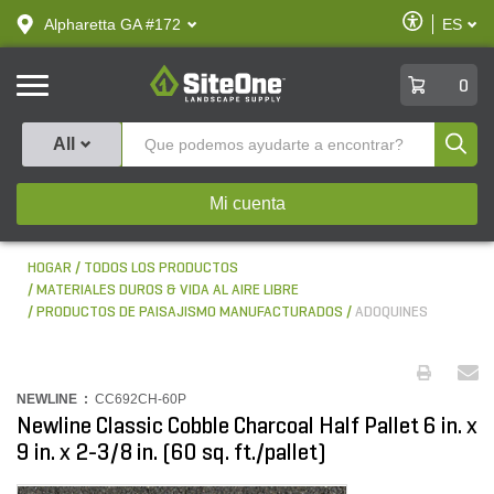
text.skipToContent
text.skipToNavigation
Habilitar
Alpharetta GA #172
ES
text.lan
Accesibilid
SiteOne
0
Produ
All
Mi cuenta
HOGAR
TODOS LOS PRODUCTOS
MATERIALES DUROS & VIDA AL AIRE LIBRE
PRODUCTOS DE PAISAJISMO MANUFACTURADOS
ADOQUINES
NEWLINE :
CC692CH-60P
Newline Classic Cobble Charcoal Half Pallet 6 in. x
9 in. x 2-3/8 in. (60 sq. ft./pallet)