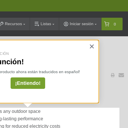
arch
Recursos
Listas
Iniciar sesión
0
×
celarias ⇢
CIÓN
unción!
 producto ahora están traducidos en español!
¡Entiendo!
k Finish CN51, ZD 6VA, K30,
IN-GRADE, COWLING
es any outdoor space
g-lasting performance
g for reduced electricity costs