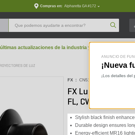
Compras en:
Alpharetta GA #172
Product Se
 últimas actualizaciones de la industria y perspectivas aran
ANUNCIO DE FUN
¡Nueva f
PROYECTORES DE LUZ
¡Los detalles del
FX :
CN51ZD6SFLCWFB
FX Luminaire Blac
FL, CW, FB MR16 
Stylish black finish enhanc
Durable design ensures lon
Energy-efficient MR16 lightin