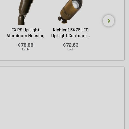
FX RS Up Light
Kichler 15475 LED
FX RS Up Ligh
Aluminum Housing
Up Light Centenni...
Bronze 4W LE
Bro...
2700K ...
$76.88
$72.63
$112.85
Each
Each
Each