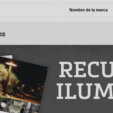
Nombre de la marca
os
RECU
ILUM