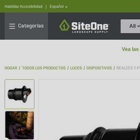
text.skipToContent
text.skipToNavigation
text.language
Habilitar Accesibilidad
|
Español
SiteOne
Categorías
All
Vea las
HOGAR
TODOS LOS PRODUCTOS
LUCES
DISPOSITIVOS
REALCES Y 