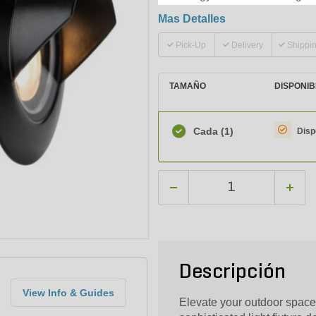
Mas Detalles
Pick-Up
Delivery
Shippi
TAMAÑO
DISPONIB
Cada
(1)
Disp
Descripción
View Info & Guides
Elevate your outdoor space