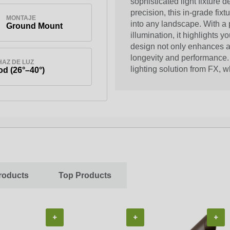
sophisticated light fixture d
precision, this in-grade fix
MONTAJE
into any landscape. With a 
Ground Mount
illumination, it highlights
design not only enhances a
longevity and performance.
HAZ DE LUZ
lighting solution from FX, 
d (26°–40°)
roducts
Top Products
+
+
+