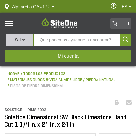
text.skipToContent
text.skipToNavigation
Habilitar
Alpharetta GA #172
ES
text.lan
Accesibilid
SiteOne
0
Produ
All
Mi cuenta
HOGAR
TODOS LOS PRODUCTOS
MATERIALES DUROS & VIDA AL AIRE LIBRE
PIEDRA NATURAL
PISOS DE PIEDRA DIMENSIONAL
SOLSTICE :
DIMS-8003
Solstice Dimensional SW Black Limestone Hand
Cut 1 1/4 in. x 24 in. x 24 in.