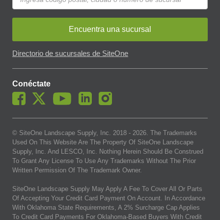
Encuentra una sucursal
Directorio de sucursales de SiteOne
Conéctate
© SiteOne Landscape Supply, Inc. 2018 -
2026
. The Trademarks
Used On This Website Are The Property Of SiteOne Landscape
Supply, Inc. And LESCO, Inc. Nothing Herein Should Be Construed
To Grant Any License To Use Any Trademarks Without The Prior
Written Permission Of The Trademark Owner.
SiteOne Landscape Supply May Apply A Fee To Cover All Or Parts
Of Accepting Your Credit Card Payment On Account. In Accordance
With Oklahoma State Requirements, A 2% Surcharge Cap Applies
To Credit Card Payments For Oklahoma-Based Buyers With Credit