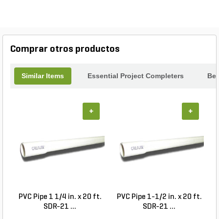
Comprar otros productos
Similar Items
Essential Project Completers
Bes
+
+
PVC Pipe 1 1/4 in. x 20 ft.
PVC Pipe 1-1/2 in. x 20 ft.
SDR-21 ...
SDR-21 ...