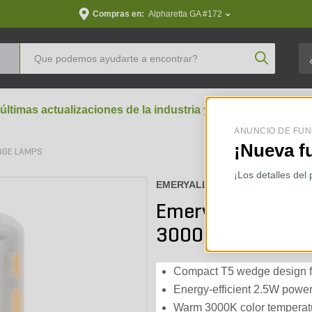
Compras en:
Alpharetta GA #172
Product Se
 últimas actualizaciones de la industria y perspectivas aran
ANUNCIO DE FUN
¡Nueva f
DGE LAMPS
¡Los detalles del
EMERYALLEN :
EA-T5-2.5W-00
Emery Allen T5 
3000K
Compact T5 wedge design for
Energy-efficient 2.5W power
Warm 3000K color temperat