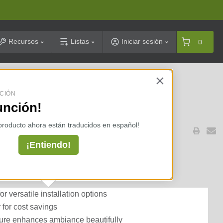
arch
Recursos
Listas
Iniciar sesión
0
×
celarias ⇢
CIÓN
unción!
 producto ahora están traducidos en español!
1-308W
¡Entiendo!
Wedge 2.5W 250 Lumen
 versatile installation options
 for cost savings
ure enhances ambiance beautifully