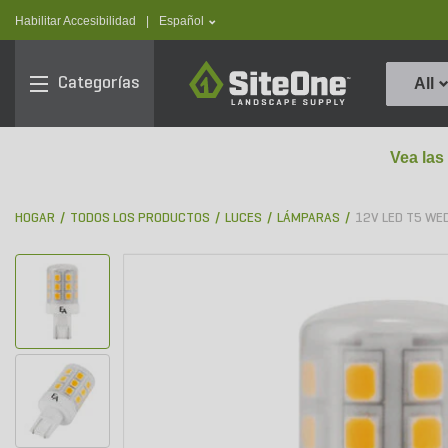
text.skipToContent
text.skipToNavigation
text.language
Habilitar Accesibilidad
|
Español
SiteOne
Categorías
All
Vea las
HOGAR
TODOS LOS PRODUCTOS
LUCES
LÁMPARAS
12V LED T5 WE