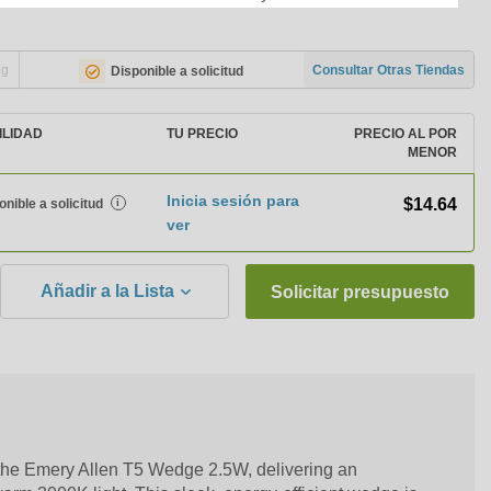
ng
Consultar Otras Tiendas
Disponible a solicitud
ILIDAD
TU PRECIO
PRECIO AL POR
MENOR
Inicia sesión para
$14.64
onible a solicitud
i
ver
Añadir a la Lista
Solicitar presupuesto
the Emery Allen T5 Wedge 2.5W, delivering an