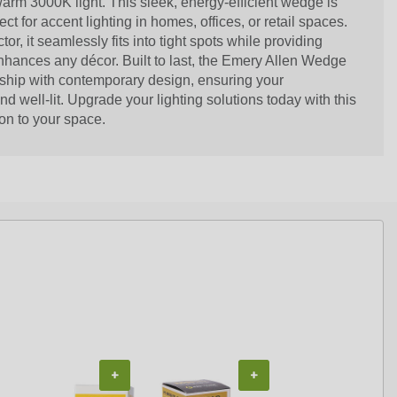
arm 3000K light. This sleek, energy-efficient wedge is
fect for accent lighting in homes, offices, or retail spaces.
or, it seamlessly fits into tight spots while providing
enhances any décor. Built to last, the Emery Allen Wedge
ship with contemporary design, ensuring your
nd well-lit. Upgrade your lighting solutions today with this
ion to your space.
+
+
+