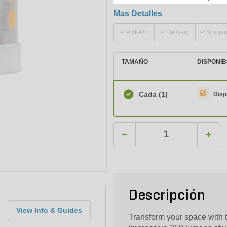
Mas Detalles
Pick-Up
Delivery
Shippi
TAMAÑO
DISPONIB
Cada
(1)
Disp
Descripción
View Info & Guides
Transform your space with 