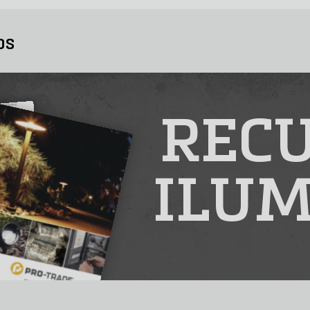
os
RECU
ILUM