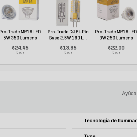
Pro-Trade MR16 LED
Pro-Trade G4 Bi-Pin
Pro-Trade MR16 LED
5W 350 Lumens
Base 2.5W 180 L...
3W 250 Lumens
27...
27...
$24.45
$13.85
$22.00
Each
Each
Each
Ayúdan
Tecnología de Ilumina
Type