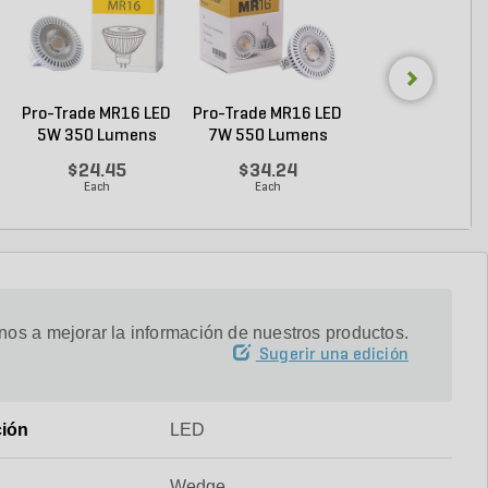
Pro-Trade MR16 LED
Pro-Trade MR16 LED
Pro-Trade MR16
5W 350 Lumens
7W 550 Lumens
7W 550 Lume
27...
27...
27...
$24.45
$34.24
$34.24
Each
Each
Each
os a mejorar la información de nuestros productos.
Sugerir una edición
ción
LED
Wedge