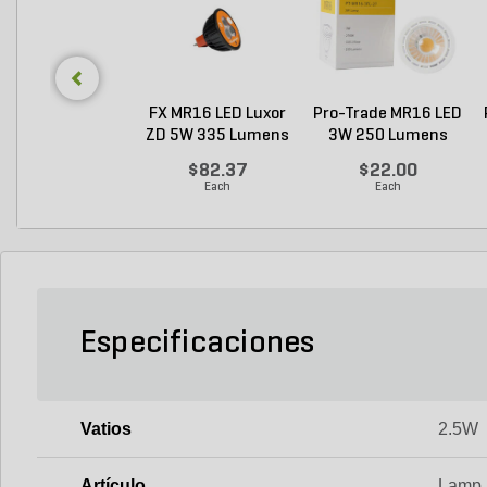
FX MR16 LED Luxor
Pro-Trade MR16 LED
ZD 5W 335 Lumens
3W 250 Lumens
...
27...
$82.37
$22.00
Each
Each
Especificaciones
Vatios
2.5W
Artículo
Lamp