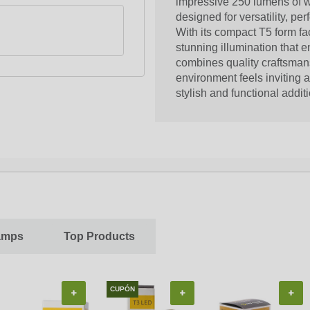
impressive 250 lumens of w
designed for versatility, per
With its compact T5 form fact
stunning illumination that 
combines quality craftsman
environment feels inviting a
stylish and functional addit
Lamps
Top Products
CUPÓN
+
+
+