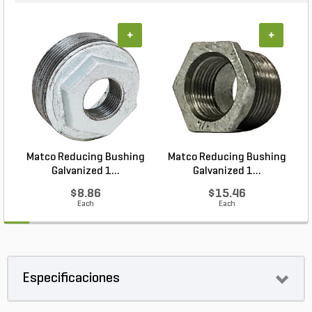
+
+
Matco Reducing Bushing
Matco Reducing Bushing
M
Galvanized 1...
Galvanized 1...
$8.86
$15.46
Each
Each
Especificaciones