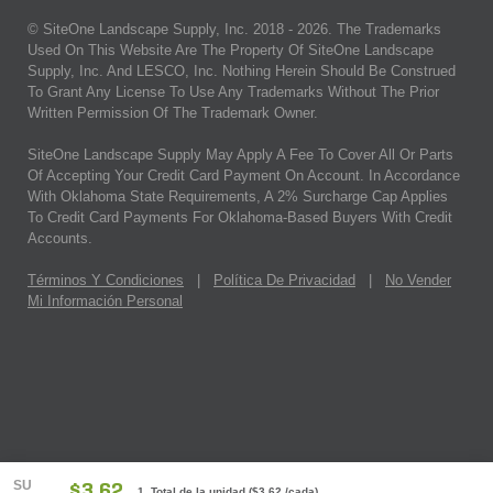
© SiteOne Landscape Supply, Inc. 2018 -
2026
. The Trademarks
Used On This Website Are The Property Of SiteOne Landscape
Supply, Inc. And LESCO, Inc. Nothing Herein Should Be Construed
To Grant Any License To Use Any Trademarks Without The Prior
Written Permission Of The Trademark Owner.
SiteOne Landscape Supply May Apply A Fee To Cover All Or Parts
Of Accepting Your Credit Card Payment On Account. In Accordance
With Oklahoma State Requirements, A 2% Surcharge Cap Applies
To Credit Card Payments For Oklahoma-Based Buyers With Credit
Accounts.
Términos Y Condiciones
|
Política De Privacidad
|
No Vender
Mi Información Personal
SU
$3.62
1 Total de la unidad
(
$3.62
/cada)