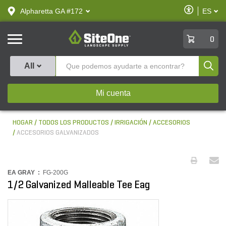
text.skipToContent
text.skipToNavigation
Habilitar
Alpharetta GA #172
ES
text.lan
Accesibilid
SiteOne
0
Produ
All
Mi cuenta
HOGAR
TODOS LOS PRODUCTOS
IRRIGACIÓN
ACCESORIOS
ACCESORIOS GALVANIZADOS
EA GRAY :
FG-200G
1/2 Galvanized Malleable Tee Eag