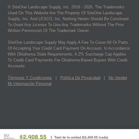
© SiteOne Landscape Supply, Inc. 2018 -
2026
. The Trademarks
Used On This Website Are The Property Of SiteOne Landscape
Supply, Inc. And LESCO, Inc. Nothing Herein Should Be Construed
To Grant Any License To Use Any Trademarks Without The Prior
Written Permission Of The Trademark Owner.
SiteOne Landscape Supply May Apply A Fee To Cover All Or Parts
Of Accepting Your Credit Card Payment On Account. In Accordance
With Oklahoma State Requirements, A 2% Surcharge Cap Applies
To Credit Card Payments For Oklahoma-Based Buyers With Credit
Accounts.
Términos Y Condiciones
|
Política De Privacidad
|
No Vender
Mi Información Personal
SU
$2,408.55
1 Total de la unidad
(
$2,408.55
/cada)