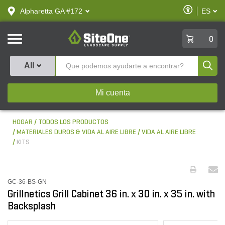
text.skipToContent
text.skipToNavigation
Habilitar
Alpharetta GA #172
ES
text.lan
Accesibilid
SiteOne
0
Produ
All
Mi cuenta
HOGAR
TODOS LOS PRODUCTOS
MATERIALES DUROS & VIDA AL AIRE LIBRE
VIDA AL AIRE LIBRE
KITS
GC-36-BS-GN
Grillnetics Grill Cabinet 36 in. x 30 in. x 35 in. with
Backsplash