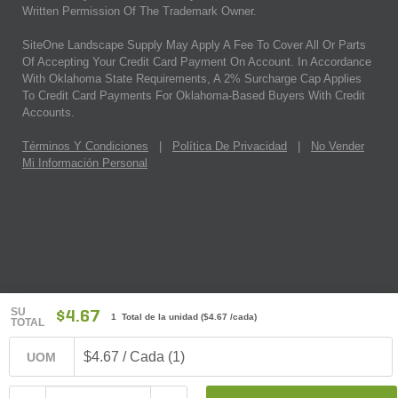
Written Permission Of The Trademark Owner.
SiteOne Landscape Supply May Apply A Fee To Cover All Or Parts
Of Accepting Your Credit Card Payment On Account. In Accordance
With Oklahoma State Requirements, A 2% Surcharge Cap Applies
To Credit Card Payments For Oklahoma-Based Buyers With Credit
Accounts.
Términos Y Condiciones
|
Política De Privacidad
|
No Vender
Mi Información Personal
SU
$4.67
1 Total de la unidad
(
$4.67
/cada)
TOTAL
$4.67 / Cada (1)
UOM