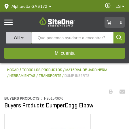
text.skipToContent
text.skipToNavigation
Habilitar
Alpharetta GA #172
ES
text.lan
Accesibilid
SiteOne
0
Produ
All
Mi cuenta
HOGAR
TODOS LOS PRODUCTOS
MATERIAL DE JARDINERÍA
HERRAMIENTAS
TRANSPORTE
DUMP INSERTS
BUYERS PRODUCTS :
H9515X6X6
Buyers Products DumperDogg Elbow