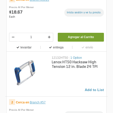
Precio Al Por Menor
$18.67
Inicia sesión y ve tu precio.
Each
Agregar al Carrito
levantar
entrega
envío
12132HT50
|
1 Option
Lenox HT50 Hacksaw High
Tension 12 in. Blade 24 TPI
Add to List
2
Cerca en
Branch #57
Precio Al Por Menor