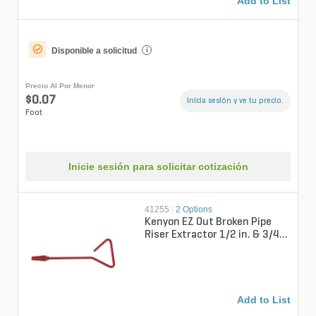
Add to List
Disponible a solicitud
i
Precio Al Por Menor
$0.07
Inicia sesión y ve tu precio.
Foot
Inicie sesión para solicitar cotización
41255
|
2 Options
Kenyon EZ Out Broken Pipe
Riser Extractor 1/2 in. & 3/4
in. Aluminum Head
Add to List