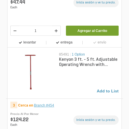
$47.44
Inicia sesión y ve tu precio.
Each
Agregar al Carrito
levantar
entrega
envío
85491
|
1 Option
Kenyon 3 ft. - 5 ft. Adjustable
Operating Wrench with
SP50162 / SP50163 /
SP50164 End...
Add to List
3
Cerca en
Branch #454
Precio Al Por Menor
$124.22
Inicia sesión y ve tu precio.
Each