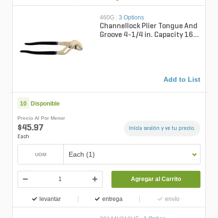
460G
|
3 Options
Channellock Plier Tongue And
Groove 4-1/4 in. Capacity 16
in.
Add to List
10
Disponible
Precio Al Por Menor
$45.97
Inicia sesión y ve tu precio.
Each
Each (1)
UOM
Agregar al Carrito
levantar
entrega
envío