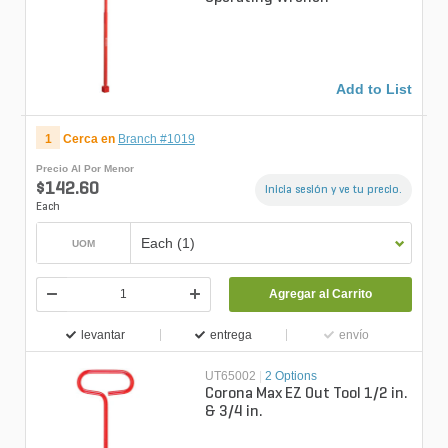
Add to List
1
Cerca en
Branch #1019
Precio Al Por Menor
$142.60
Inicia sesión y ve tu precio.
Each
Each (1)
UOM
Agregar al Carrito
levantar
entrega
envío
UT65002
|
2 Options
Corona Max EZ Out Tool 1/2 in.
& 3/4 in.