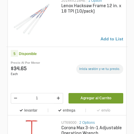
20144V218HE
|
1 Option
Lenox Hacksaw Frame 12 in. x
18 TPI (10/pack)
Add to List
5
Disponible
Precio Al Por Menor
$34.65
Inicia sesión y ve tu precio.
Each
Agregar al Carrito
levantar
entrega
envío
UT69000
|
2 Options
Corona Max 3-in-1 Adjustable
Operating Wrench