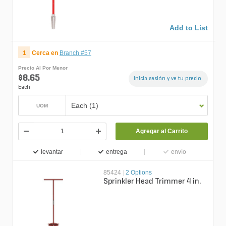
Add to List
1
Cerca en
Branch #57
Precio Al Por Menor
$8.65
Inicia sesión y ve tu precio.
Each
Each (1)
UOM
Agregar al Carrito
levantar
entrega
envío
85424
|
2 Options
Sprinkler Head Trimmer 4 in.