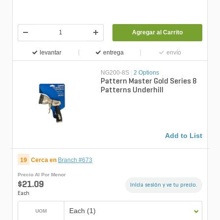
Agregar al Carrito
levantar
entrega
envío
NG200-8S
|
2 Options
Pattern Master Gold Series 8
Patterns Underhill
Add to List
19
Cerca en
Branch #673
Precio Al Por Menor
$21.09
Inicia sesión y ve tu precio.
Each
Each (1)
UOM