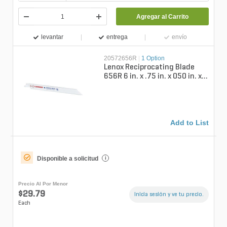
Agregar al Carrito
levantar
entrega
envío
20572656R
|
1 Option
Lenox Reciprocating Blade
656R 6 in. x .75 in. x 050 in. x 6
TPI
Add to List
Disponible a solicitud
i
Precio Al Por Menor
$29.79
Inicia sesión y ve tu precio.
Each