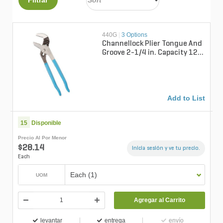
440G
|
3 Options
Channellock Plier Tongue And
Groove 2-1/4 in. Capacity 12
in.
Add to List
15
Disponible
Precio Al Por Menor
$28.14
Inicia sesión y ve tu precio.
Each
Each (1)
UOM
Agregar al Carrito
levantar
entrega
envío