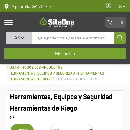
text.skipToContent
text.skipToNavigation
Habilitar
Alpharetta GA #172
ES
text.lan
Accesibilid
SiteOne
0
Produ
All
Mi cuenta
HOGAR
TODOS LOS PRODUCTOS
HERRAMIENTAS, EQUIPOS Y SEGURIDAD
HERRAMIENTAS
HERRAMIENTAS DE RIEGO
OTHER IRRIGATION TOOLS
Herramientas, Equipos y Seguridad
Herramientas de Riego
54
Filtrar