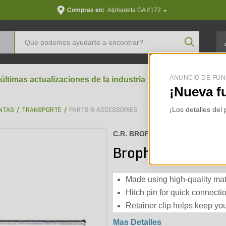
Compras en:
Alpharetta GA #172
Product Se
ANUNCIO DE FUN
 últimas actualizaciones de la industria y perspectivas aran
¡Nueva f
¡Los detalles del
NTAS
TRANSPORTE
PARTS & ACCESSORIES
C.R. BROPHY :
HPHC
Brophy Retainer Cl
Made using high-quality mater
Hitch pin for quick connecti
Retainer clip helps keep yo
Mas Detalles