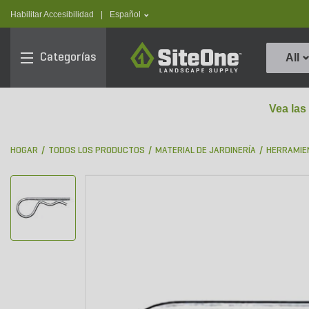
text.skipToContent
text.skipToNavigation
text.language
Habilitar Accesibilidad
|
Español
SiteOne
Categorías
All
Vea las
HOGAR
TODOS LOS PRODUCTOS
MATERIAL DE JARDINERÍA
HERRAMIE