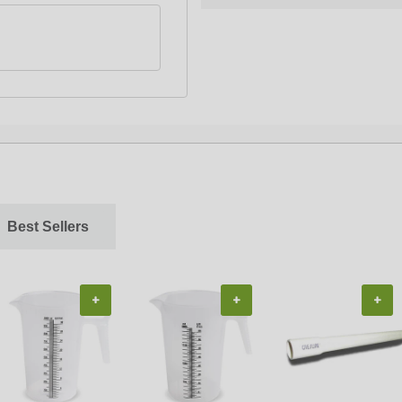
Best Sellers
+
+
+