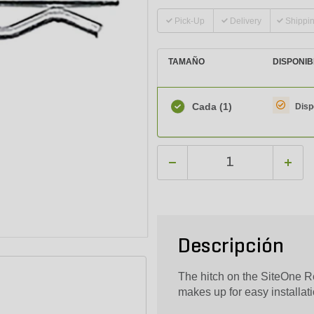
Pick-Up
Delivery
Shippi
TAMAÑO
DISPONIB
Cada
(1)
Disp
Descripción
The hitch on the SiteOne Re
makes up for easy installatio