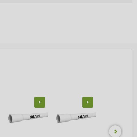
+
+
+