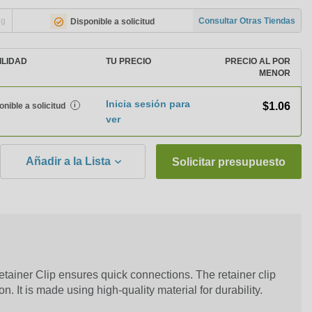
ng
Consultar Otras Tiendas
Disponible a solicitud
ILIDAD
TU PRECIO
PRECIO AL POR
MENOR
Inicia sesión para
$1.06
onible a solicitud
i
ver
Añadir a la Lista
Solicitar presupuesto
tainer Clip ensures quick connections. The retainer clip
n. It is made using high-quality material for durability.