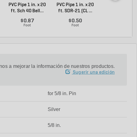
PVC Pipe 1 in. x 20
PVC Pipe 1 in. x 20
Channellock Pli
ft. Sch 40 Bell...
ft. SDR-21 (CL ...
Tongue And
Groove...
$0.87
$0.50
$28.14
Foot
Foot
Each
os a mejorar la información de nuestros productos.
Sugerir una edición
for 5/8 in. Pin
Silver
5/8 in.