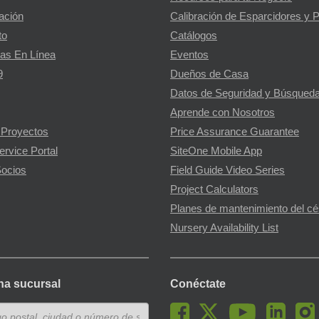
gación
Calibración de Esparcidores y 
to
Catálogos
as En Línea
Eventos
9
Dueños de Casa
Datos de Seguridad y Búsqueda
Aprende con Nosotros
 Proyectos
Price Assurance Guarantee
ervice Portal
SiteOne Mobile App
ocios
Field Guide Video Series
Project Calculators
Planes de mantenimiento del c
Nursery Availability List
na sucursal
Conéctate