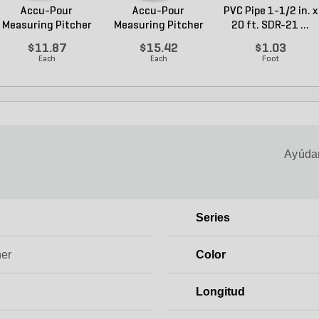
Accu-Pour
Accu-Pour
PVC Pipe 1-1/2 in. x
Measuring Pitcher
Measuring Pitcher
20 ft. SDR-21 ...
Plastic...
Clear P...
$11.87
$15.42
$1.03
Each
Each
Foot
Ayúdan
Series
ner
Color
Longitud