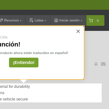
arch
Recursos
Listas
Iniciar sesión
0
×
CIÓN
celarias ⇢
unción!
 producto ahora están traducidos en español!
¡Entiendo!
ip for 5/8 in. Pin
ial for durability
ons
ur vehicle secure