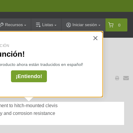
arch
Recursos
Listas
Iniciar sesión
0
×
CIÓN
celarias ⇢
unción!
 producto ahora están traducidos en español!
¡Entiendo!
ch Pin Zinc 5/8 in.
ent to hitch-mounted clevis
ity and corrosion resistance