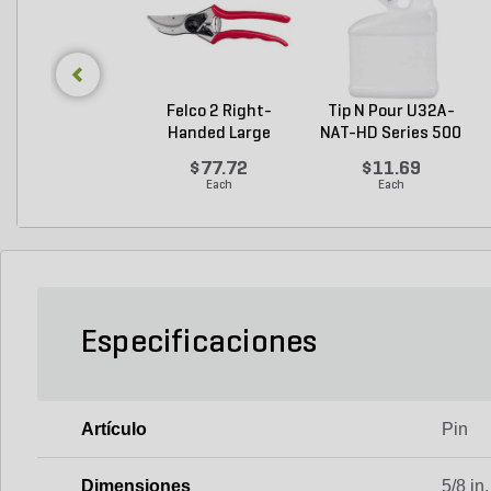
Felco 2 Right-
Tip N Pour U32A-
Handed Large
NAT-HD Series 500
Bypass P...
M...
$77.72
$11.69
Each
Each
Especificaciones
Artículo
Pin
Dimensiones
5/8 in.