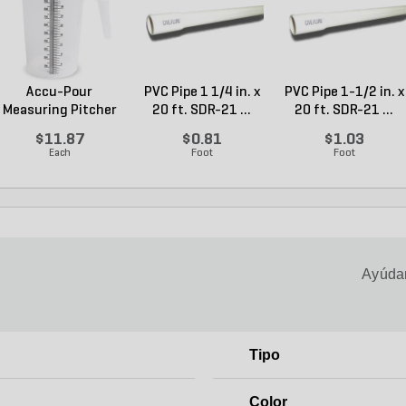
Accu-Pour
PVC Pipe 1 1/4 in. x
PVC Pipe 1-1/2 in. x
Measuring Pitcher
20 ft. SDR-21 ...
20 ft. SDR-21 ...
Plastic...
$11.87
$0.81
$1.03
Each
Foot
Foot
Ayúdan
Tipo
Color