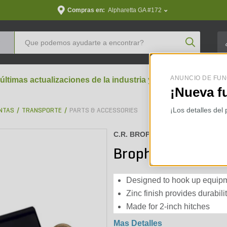
Compras en:
Alpharetta GA #172
Product Se
ANUNCIO DE FUN
 últimas actualizaciones de la industria y perspectivas aran
¡Nueva f
¡Los detalles del
NTAS
TRANSPORTE
PARTS & ACCESSORIES
C.R. BROPHY :
HPXL
Brophy Locking Hit
Designed to hook up equipm
Zinc finish provides durabil
Made for 2-inch hitches
Mas Detalles