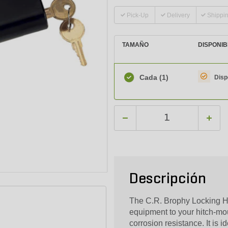
Pick-Up
Delivery
Shippi
TAMAÑO
DISPONIB
Cada
(1)
Disp
Descripción
The C.R. Brophy Locking Hi
equipment to your hitch-mou
corrosion resistance. It is i