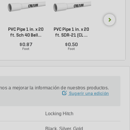
PVC Pipe 1 in. x 20
PVC Pipe 1 in. x 20
Channellock Pli
ft. Sch 40 Bell...
ft. SDR-21 (CL ...
Tongue And
Groove...
$0.87
$0.50
$28.14
Foot
Foot
Each
os a mejorar la información de nuestros productos.
Sugerir una edición
Locking Hitch
Black, Silver, Gold