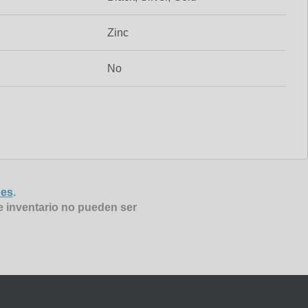
Zinc
No
nes
.
e inventario no pueden ser