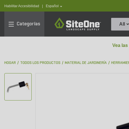
text.skipToContent
text.skipToNavigation
text.language
Habilitar Accesibilidad
|
Español
SiteOne
Categorías
All
Vea las
HOGAR
TODOS LOS PRODUCTOS
MATERIAL DE JARDINERÍA
HERRAMIE