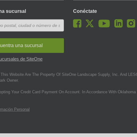
na sucursal
Conéctate
uentra una sucursal
sucursales de SiteOne
This Website Are The Property Of SiteOne Landscape Supply, Inc. And LESC
ark Owner.
epting Your Credit Card Payment On Account. In Accordance With Oklahoma 
rmación Personal