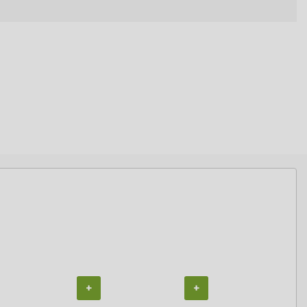
+
+
+