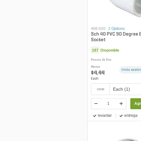
406-020
|
2 Options
Sch 40 PVC 90 Degree E
Socket
197
Disponible
Precio Al Por
Menor
Inicia sesión
$4.44
Each
Each (1)
UOM
Agr
levantar
entrega