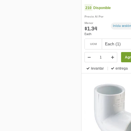
210
Disponible
Precio Al Por
Menor
Inicia sesión
$1.34
Each
Each (1)
UOM
Agr
levantar
entrega