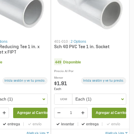
tions
401-010
|
2 Options
Reducing Tee 1 in. x
Sch 40 PVC Tee 1 in. Socket
et x FIPT
le
449
Disponible
Precio Al Por
Menor
Inicia sesión y ve tu precio.
Inicia sesión y ve tu precio.
$1.91
Each
ach (1)
Each (1)
UOM
Agregar al Carrito
Agregar al Carrito
entrega
envío
levantar
entrega
envío
Añadir a la
Lista
Añadir a la
Lista