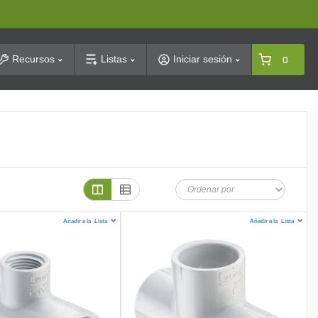
arch
Recursos
Listas
Iniciar sesión
0
Añadir a la
Lista
Añadir a la
Lista