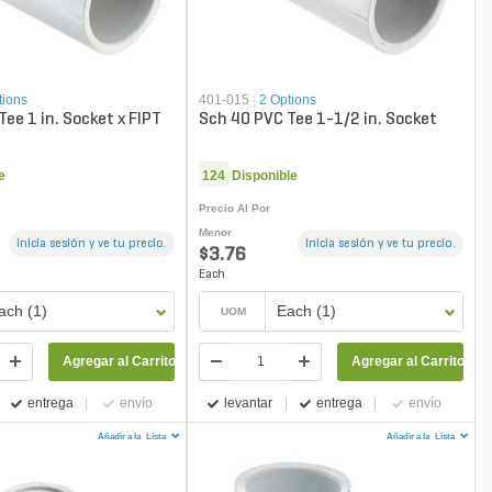
tions
401-015
|
2 Options
ee 1 in. Socket x FIPT
Sch 40 PVC Tee 1-1/2 in. Socket
e
124
Disponible
Precio Al Por
Menor
Inicia sesión y ve tu precio.
Inicia sesión y ve tu precio.
$3.76
Each
ach (1)
Each (1)
UOM
Agregar al Carrito
Agregar al Carrito
entrega
envío
levantar
entrega
envío
Añadir a la
Lista
Añadir a la
Lista