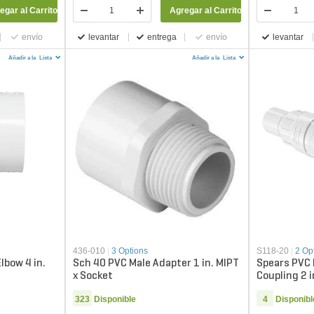
egar al Carrito
Agregar al Carrito
envío
levantar
entrega
envío
levantar
Añadir a la
Lista
Añadir a la
Lista
436-010
|
3 Options
S118-20
|
2 Op
lbow 4 in.
Sch 40 PVC Male Adapter 1 in. MIPT
Spears PVC 
x Socket
Coupling 2 i
323
Disponible
4
Disponibl