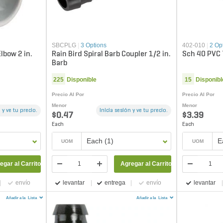
SBCPLG
|
3 Options
402-010
|
2 Op
lbow 2 in.
Rain Bird Spiral Barb Coupler 1/2 in.
Sch 40 PVC T
Barb
225
Disponible
15
Disponibl
Precio Al Por
Precio Al Por
Menor
Menor
 y ve tu precio.
Inicia sesión y ve tu precio.
$0.47
$3.39
Each
Each
Each (1)
E
UOM
UOM
egar al Carrito
Agregar al Carrito
envío
levantar
entrega
envío
levantar
Añadir a la
Lista
Añadir a la
Lista