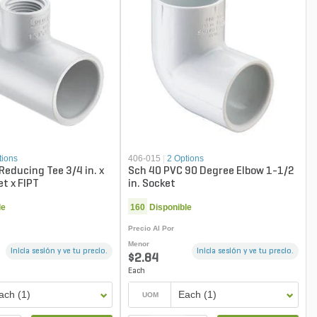
tions
406-015
|
2 Options
Reducing Tee 3/4 in. x
Sch 40 PVC 90 Degree Elbow 1-1/2
et x FIPT
in. Socket
le
160
Disponible
Precio Al Por
Menor
Inicia sesión y ve tu precio.
Inicia sesión y ve tu precio.
$2.84
Each
ach (1)
Each (1)
UOM