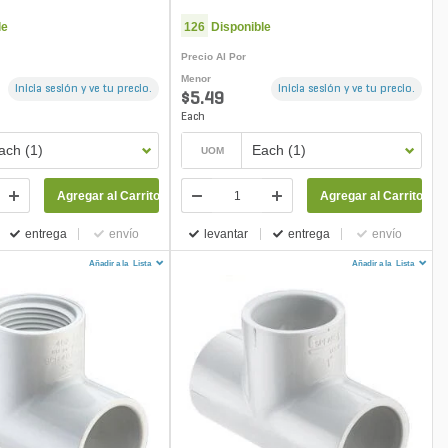
le
126
Disponible
Precio Al Por
Menor
Inicia sesión y ve tu precio.
Inicia sesión y ve tu precio.
$5.49
Each
ach (1)
Each (1)
UOM
Agregar al Carrito
Agregar al Carrito
entrega
envío
levantar
entrega
envío
Añadir a la
Lista
Añadir a la
Lista