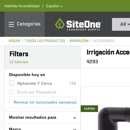
text.skipToContent
text.skipToNavigation
text.language
Habilitar Accesibilidad
|
Español
SiteOne
Categorías
All
HOGAR
TODOS LOS PRODUCTOS
IRRIGACIÓN
ACCESORIOS
Irrigación Acce
Filters
4293
19
Selected
Disponible hoy en
Alpharetta Y Cerca
748
Envío por Paquetería
Revisar en sucursales cercanas
CUPÓN
Mostrar resultados para
Marca