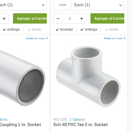
ach (1)
Each (1)
UOM
Agregar al Carrito
Agregar al Carrito
entrega
envío
levantar
entrega
envío
Añadir a la
Lista
Añadir a la
Lista
tions
401-020
|
2 Options
Coupling 1 in. Socket
Sch 40 PVC Tee 2 in. Socket