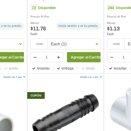
72
Disponible
244
Disponib
Precio Al Por
Precio Al Por
Menor
Menor
 y ve tu precio.
Inicia sesión y ve tu precio.
$11.76
$1.13
Each
Each
Each (1)
E
UOM
UOM
egar al Carrito
Agregar al Carrito
envío
levantar
entrega
envío
levantar
Añadir a la
Lista
Añadir a la
Lista
CUPÓN