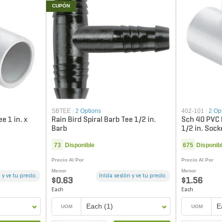
CUPÓN
SBTEE
|
2 Options
402-101
|
2 Op
 1 in. x
Rain Bird Spiral Barb Tee 1/2 in.
Sch 40 PVC 
Barb
1/2 in. Sock
73
Disponible
675
Disponib
Precio Al Por
Precio Al Por
Menor
Menor
 y ve tu precio.
Inicia sesión y ve tu precio.
$0.63
$1.56
Each
Each
Each (1)
E
UOM
UOM