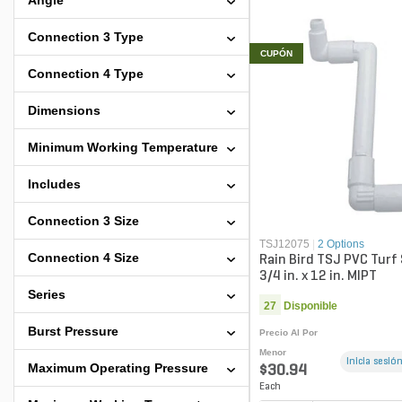
Angle
Connection 3 Type
CUPÓN
Connection 4 Type
Dimensions
Minimum Working Temperature
Includes
Connection 3 Size
TSJ12075
|
2 Options
Connection 4 Size
Rain Bird TSJ PVC Turf
3/4 in. x 12 in. MIPT
Series
27
Disponible
Burst Pressure
Precio Al Por
Menor
Inicia sesión
Maximum Operating Pressure
$30.94
Each