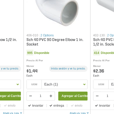
406-010
|
2 Options
402-130
|
2 Op
bow 1/2 in.
Sch 40 PVC 90 Degree Elbow 1 in.
Sch 40 PVC 
Socket
1/2 in. Sock
995
Disponible
414
Disponib
Precio Al Por
Precio Al Por
Menor
Menor
 y ve tu precio.
Inicia sesión y ve tu precio.
$1.44
$2.36
Each
Each
Each (1)
E
UOM
UOM
egar al Carrito
Agregar al Carrito
envío
levantar
entrega
envío
levantar
Añadir a la
Lista
Añadir a la
Lista