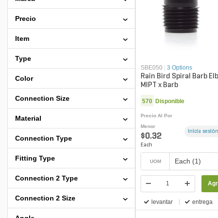
Precio
Item
Type
SBE050
|
3 Options
Rain Bird Spiral Barb El
Color
MIPT x Barb
Connection Size
570
Disponible
Precio Al Por
Material
Menor
Inicia sesión
$0.32
Connection Type
Each
Fitting Type
Each (1)
UOM
Connection 2 Type
Agr
Connection 2 Size
levantar
entrega