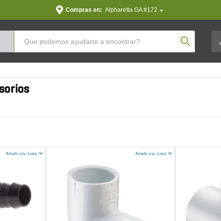
Compras en:
Alpharetta GA #172
Product Se
sorios
Añadir a la
Lista
Añadir a la
Lista