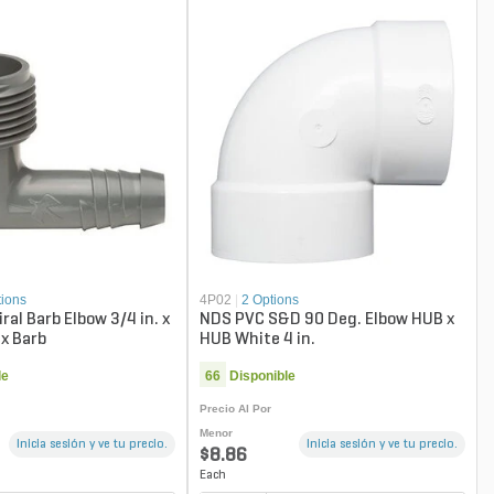
tions
4P02
|
2 Options
iral Barb Elbow 3/4 in. x
NDS PVC S&D 90 Deg. Elbow HUB x
 x Barb
HUB White 4 in.
le
66
Disponible
Precio Al Por
Menor
Inicia sesión y ve tu precio.
Inicia sesión y ve tu precio.
$8.86
Each