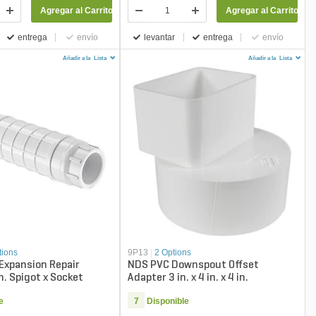
Agregar al Carrito
Agregar al Carrito
entrega
envío
levantar
entrega
envío
Añadir a la
Lista
Añadir a la
Lista
tions
9P13
|
2 Options
Expansion Repair
NDS PVC Downspout Offset
n. Spigot x Socket
Adapter 3 in. x 4 in. x 4 in.
e
7
Disponible