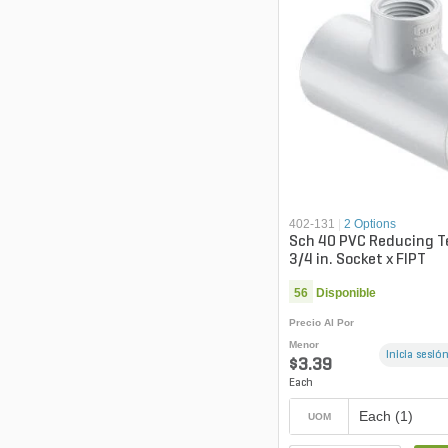
402-131
|
2 Options
Sch 40 PVC Reducing Tee
3/4 in. Socket x FIPT
56
Disponible
Precio Al Por
Menor
Inicia sesión
$3.39
Each
Each (1)
UOM