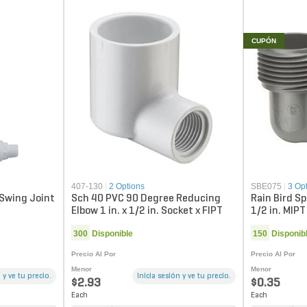
CUPÓN
407-130
|
2 Options
SBE075
|
3 Op
 Swing Joint
Sch 40 PVC 90 Degree Reducing
Rain Bird Sp
Elbow 1 in. x 1/2 in. Socket x FIPT
1/2 in. MIPT
300
Disponible
150
Disponib
Precio Al Por
Precio Al Por
Menor
Menor
 y ve tu precio.
Inicia sesión y ve tu precio.
$2.93
$0.35
Each
Each