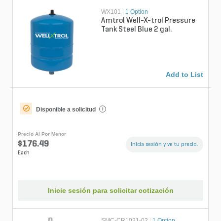
WX101
|
1 Option
Amtrol Well-X-trol Pressure
Tank Steel Blue 2 gal.
Add to List
Disponible a solicitud
i
Precio Al Por Menor
$176.49
Inicia sesión y ve tu precio.
Each
Inicie sesión para solicitar cotización
SMC-CR1021-02
|
1 Option