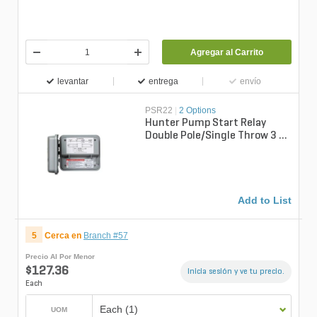
Agregar al Carrito
levantar
entrega
envío
PSR22
|
2 Options
Hunter Pump Start Relay
Double Pole/Single Throw 3 -
1/2 HP 240 V 1 Phase Nema
3R Wal...
Add to List
5
Cerca en
Branch #57
Precio Al Por Menor
$127.36
Inicia sesión y ve tu precio.
Each
Each (1)
UOM