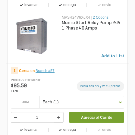
levantar
entrega
envío
MPSR24V6X6X4
|
2 Options
Munro Start Relay Pump 24V
1 Phase 40 Amps
Add to List
1
Cerca en
Branch #57
Precio Al Por Menor
$95.59
Inicia sesión y ve tu precio.
Each
Each (1)
UOM
Agregar al Carrito
levantar
entrega
envío