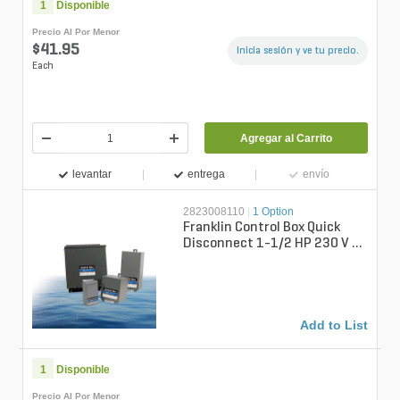
1
Disponible
Precio Al Por Menor
$41.95
Inicia sesión y ve tu precio.
Each
Agregar al Carrito
levantar
entrega
envío
2823008110
|
1 Option
Franklin Control Box Quick
Disconnect 1-1/2 HP 230 V 1
Phase
Add to List
1
Disponible
Precio Al Por Menor