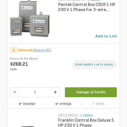
Pentek Control Box CSCR 1 HP
230 V 1 Phase For 3-wire
Submersible Motors
Add to List
1
Cerca en
Branch #57
Precio Al Por Menor
$268.21
Inicia sesión y ve tu precio.
Each
Agregar al Carrito
levantar
entrega
envío
2821139310
|
1 Option
Franklin Control Box Deluxe 5
HP 230 V 1 Phase