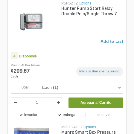
PSR52
|
2 Options
Hunter Pump Start Relay
Double Pole/Single Throw 7 -
1/2 HP 240 V 1 Phase Nema
3R Wal...
Add to List
4
Disponible
Precio Al Por Menor
$209.87
Inicia sesión y ve tu precio.
Each
Each (1)
UOM
Agregar al Carrito
levantar
entrega
envío
MPLC24T
|
2 Options
Munro Smart Box Pressure