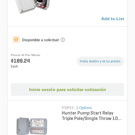
Add to List
Disponible a solicitud
i
Precio Al Por Menor
$189.24
Inicia sesión y ve tu precio.
Each
Inicie sesión para solicitar cotización
PSR53
|
2 Options
Hunter Pump Start Relay
Triple Pole/Single Throw 10
HP 240 V 3 Phase Nema 3R
Wall Mou...