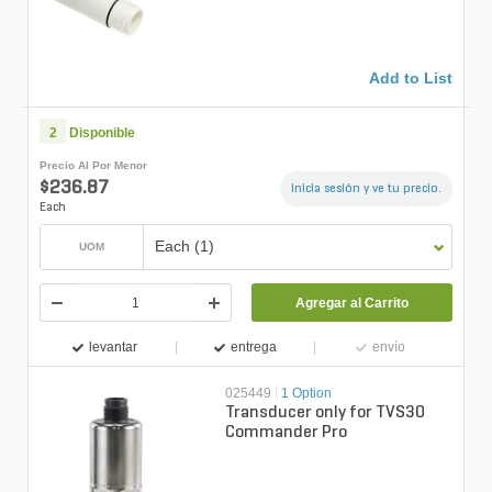
Add to List
2
Disponible
Precio Al Por Menor
$236.87
Inicia sesión y ve tu precio.
Each
Each (1)
UOM
Agregar al Carrito
levantar
entrega
envío
025449
|
1 Option
Transducer only for TVS30
Commander Pro