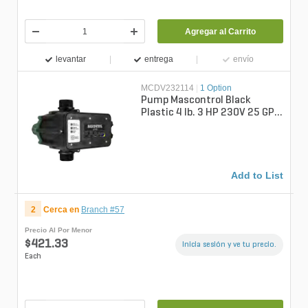
Agregar al Carrito
levantar
entrega
envío
MCDV232114
|
1 Option
Pump Mascontrol Black
Plastic 4 lb. 3 HP 230V 25 GPM
1-1/4 in. 32 PSI Male
Add to List
2
Cerca en
Branch #57
Precio Al Por Menor
$421.33
Inicia sesión y ve tu precio.
Each