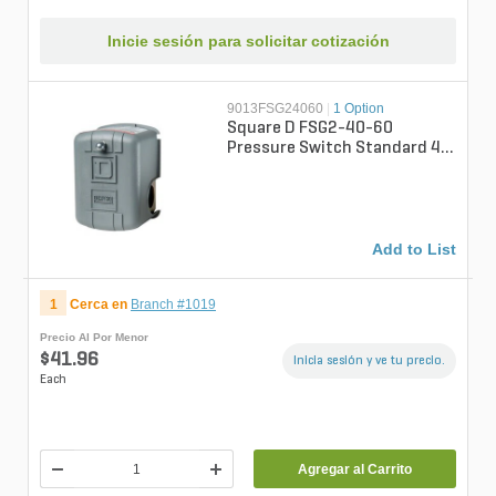
Inicie sesión para solicitar cotización
9013FSG24060
|
1 Option
Square D FSG2-40-60
Pressure Switch Standard 40
PSI/60 PSI
Add to List
1
Cerca en
Branch #1019
Precio Al Por Menor
$41.96
Inicia sesión y ve tu precio.
Each
Agregar al Carrito