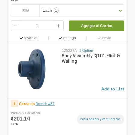
Each (1)
UOM
Agregar al Carrito
levantar
entrega
envío
125227A
|
1 Option
Body Assembly Cj101 Flint &
Walling
Add to List
1
Cerca en
Branch #57
Precio Al Por Menor
$201.14
Inicia sesión y ve tu precio.
Each