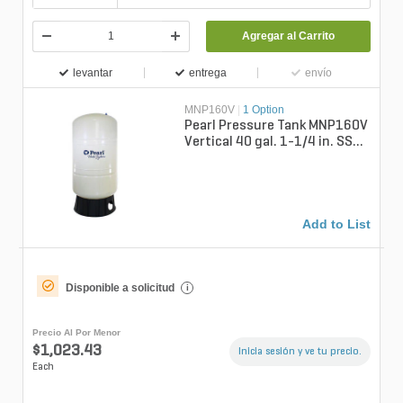
Agregar al Carrito
levantar
entrega
envío
MNP160V
|
1 Option
Pearl Pressure Tank MNP160V
Vertical 40 gal. 1-1/4 in. SS
Female Connection
Add to List
Disponible a solicitud
i
Precio Al Por Menor
$1,023.43
Inicia sesión y ve tu precio.
Each