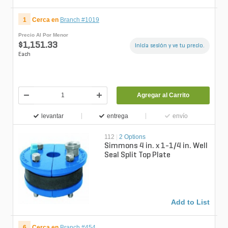
1
Cerca en
Branch #1019
Precio Al Por Menor
$1,151.33
Inicia sesión y ve tu precio.
Each
Agregar al Carrito
levantar
entrega
envío
112
|
2 Options
Simmons 4 in. x 1-1/4 in. Well
Seal Split Top Plate
Add to List
6
Cerca en
Branch #454