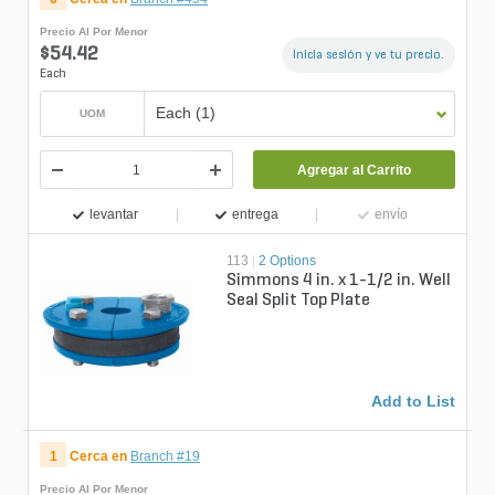
Precio Al Por Menor
$54.42
Inicia sesión y ve tu precio.
Each
Each (1)
UOM
Agregar al Carrito
levantar
entrega
envío
113
|
2 Options
Simmons 4 in. x 1-1/2 in. Well
Seal Split Top Plate
Add to List
1
Cerca en
Branch #19
Precio Al Por Menor