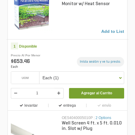
Monitor w/ Heat Sensor
Add to List
1
Disponible
Precio Al Por Menor
$653.46
Inicia sesión y ve tu precio.
Each
Each (1)
UOM
Agregar al Carrito
levantar
entrega
envío
OES4040005010P
|
2 Options
Well Screen 4 ft. x 5 ft. 0.010
in. Slot w/ Plug