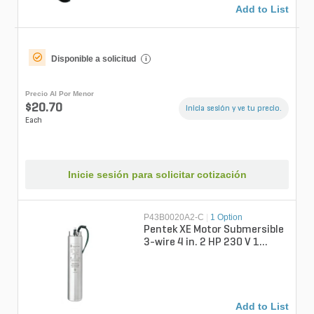
Add to List
Disponible a solicitud
i
Precio Al Por Menor
$20.70
Inicia sesión y ve tu precio.
Each
Inicie sesión para solicitar cotización
P43B0020A2-C
|
1 Option
Pentek XE Motor Submersible
3-wire 4 in. 2 HP 230 V 1
Phase
Add to List