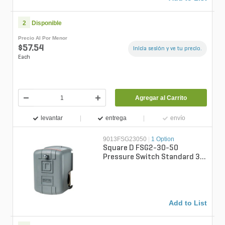
2
Disponible
Precio Al Por Menor
$57.54
Inicia sesión y ve tu precio.
Each
Agregar al Carrito
levantar
entrega
envío
9013FSG23050
|
1 Option
Square D FSG2-30-50
Pressure Switch Standard 30
PSI/50 PSI
Add to List