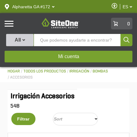
text.skipToContent
text.skipToNavigation
Habilitar
Alpharetta GA #172
ES
text.lan
Accesibilid
SiteOne
0
Produ
All
Mi cuenta
HOGAR
TODOS LOS PRODUCTOS
IRRIGACIÓN
BOMBAS
ACCESORIOS
Irrigación Accesorios
548
Filtrar