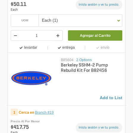
$50.11
Inicia sesión y ve tu precio.
Each
Each (1)
UOM
Agregar al Carrito
levantar
entrega
envío
B85604
|
2 Options
Berkeley SSHM-2 Pump
Rebuild Kit For B82456
Add to List
1
Cerca en
Branch #19
Precio Al Por Menor
$417.75
Inicia sesión y ve tu precio.
Each