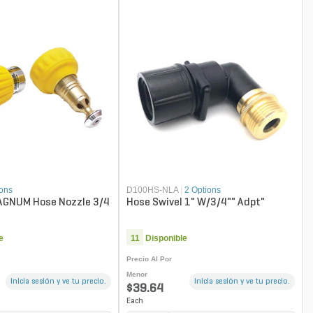
ions
D100HS-NLA
|
2 Options
MAGNUM Hose Nozzle 3/4
Hose Swivel 1" W/3/4"" Adpt"
e
11
Disponible
Precio Al Por
Menor
Inicia sesión y ve tu precio.
Inicia sesión y ve tu precio.
$39.64
Each