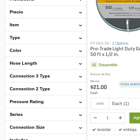
Precio
Item
Type
PT-GH1-50
|
2 Options
Pro-Trade Light Duty 
Color
50 ft x 1/2 in.
Hose Length
42
Disponible
Precio Al Por
Connection 3 Type
Menor
Inicia sesión
$21.00
Connection 2 Type
Each
Pressure Rating
Each (1)
UOM
Series
Agr
Connection Size
levantar
entrega