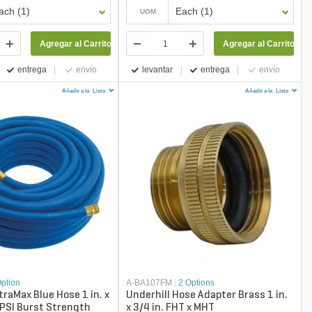
ach (1)
Each (1)
UOM
Agregar al Carrito
Agregar al Carrito
entrega
envío
levantar
entrega
envío
Añadir a la
Lista
Añadir a la
Lista
Option
A-BA107FM
|
2 Options
traMax Blue Hose 1 in. x
Underhill Hose Adapter Brass 1 in.
 PSI Burst Strength
x 3/4 in. FHT x MHT