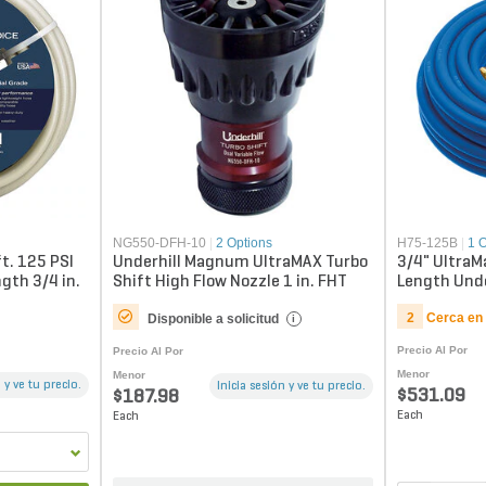
NG550-DFH-10
|
2 Options
H75-125B
|
1 
t. 125 PSI
Underhill Magnum UltraMAX Turbo
3/4" UltraM
gth 3/4 in.
Shift High Flow Nozzle 1 in. FHT
Length Unde
2
Cerca en
Disponible a solicitud
i
Precio Al Por
Precio Al Por
Menor
Menor
 y ve tu precio.
Inicia sesión y ve tu precio.
$531.09
$187.98
Each
Each