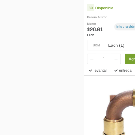
39
Disponible
Precio Al Por
Menor
Inicia sesión
$20.61
Each
Each (1)
UOM
Agr
levantar
entrega