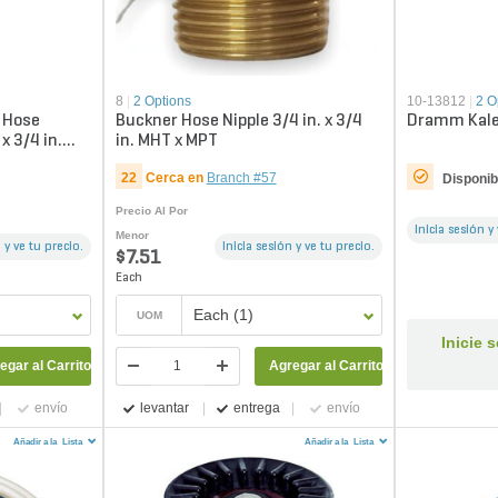
8
|
2 Options
10-13812
|
2 O
r Hose
Buckner Hose Nipple 3/4 in. x 3/4
Dramm Kale
x 3/4 in.
in. MHT x MPT
22
Cerca en
Branch #57
Disponibl
Precio Al Por
Inicia sesión y
Menor
 y ve tu precio.
Inicia sesión y ve tu precio.
$7.51
Each
Each (1)
UOM
Inicie 
egar al Carrito
Agregar al Carrito
envío
levantar
entrega
envío
Añadir a la
Lista
Añadir a la
Lista