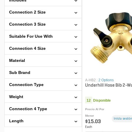
Includes
Connection 2 Size
Connection 3 Size
Suitable For Use With
Connection 4 Size
Material
Sub Brand
A-HB2
|
2 Options
Connection Type
Underhill Hose Bib 2-Wa
Weight
12
Disponible
Connection 4 Type
Precio Al Por
Menor
Inicia sesión
Length
$15.03
Each