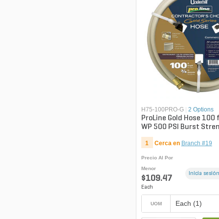
H75-100PRO-G
|
2 Options
ProLine Gold Hose 100 f
WP 500 PSI Burst Stren
1
Cerca en
Branch #19
Precio Al Por
Menor
Inicia sesión
$109.47
Each
Each (1)
UOM