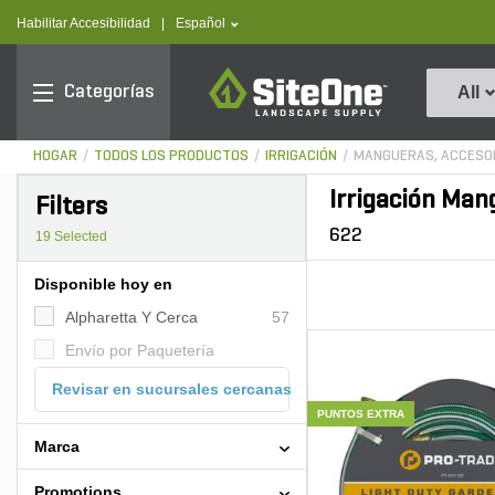
text.skipToContent
text.skipToNavigation
text.language
Habilitar Accesibilidad
|
Español
SiteOne
Categorías
All
HOGAR
TODOS LOS PRODUCTOS
IRRIGACIÓN
MANGUERAS, ACCESOR
Irrigación Man
Filters
622
19
Selected
Disponible hoy en
Alpharetta Y Cerca
57
Envío por Paquetería
Revisar en sucursales cercanas
PUNTOS EXTRA
Marca
Promotions