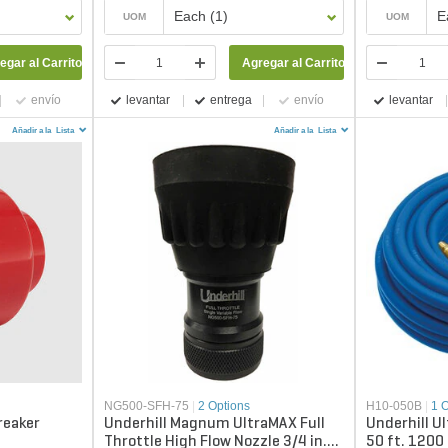
Each (1)
E
UOM
UOM
egar al Carrito
Agregar al Carrito
envío
levantar
entrega
envío
levantar
Añadir a la
Lista
Añadir a la
Lista
NG500-SFH-75
|
2 Options
H10-050B
|
1 
reaker
Underhill Magnum UltraMAX Full
Underhill Ul
Throttle High Flow Nozzle 3/4 in.
50 ft. 1200