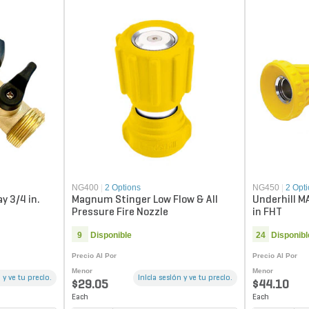
NG400
|
2 Options
NG450
|
2 Opt
y 3/4 in.
Magnum Stinger Low Flow & All
Underhill 
Pressure Fire Nozzle
in FHT
9
Disponible
24
Disponibl
Precio Al Por
Precio Al Por
Menor
Menor
 y ve tu precio.
Inicia sesión y ve tu precio.
$29.05
$44.10
Each
Each