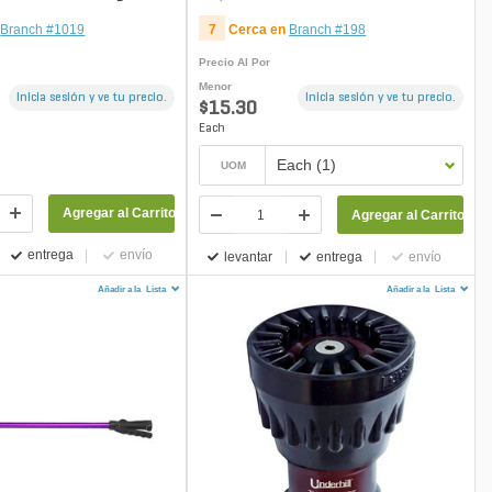
Branch #1019
7
Cerca en
Branch #198
Precio Al Por
Menor
Inicia sesión y ve tu precio.
Inicia sesión y ve tu precio.
$15.30
Each
Each (1)
UOM
Agregar al Carrito
Agregar al Carrito
entrega
envío
levantar
entrega
envío
Añadir a la
Lista
Añadir a la
Lista