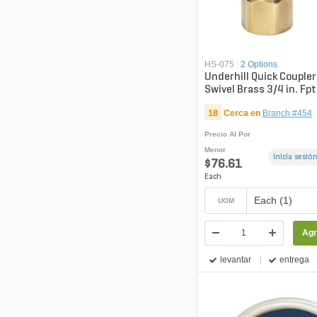
HS-075
|
2 Options
Underhill Quick Couple
Swivel Brass 3/4 in. Fpt 
Mht
18
Cerca en
Branch #454
Precio Al Por
Menor
Inicia sesión
$76.61
Each
Each (1)
UOM
Agr
levantar
entrega