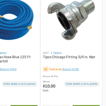
Option
AM7
|
1 Option
ax Hose Blue 125 Ft
Tipco Chicago Fitting 3/4 in. Mpt
rhill
Branch #454
10
Cerca en
Branch #198
Precio Al Por
Menor
Inicia sesión y ve tu precio.
Inicia sesión y ve tu precio.
$10.00
Each