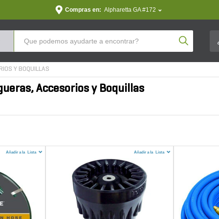
Compras en:
Alpharetta GA #172
Product Se
IOS Y BOQUILLAS
gueras, Accesorios y Boquillas
Añadir a la
Lista
Añadir a la
Lista