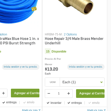
Option
HRBM-75-M
|
2 Options
traMax Blue Hose 1 in. x
Hose Repair 3/4 Male Brass Mender
00 PSI Burst Strength
Underhill
e
15
Disponible
Precio Al Por
Menor
Inicia sesión y ve tu precio.
Inicia sesión y ve tu precio.
$13.20
Each
Each (1)
UOM
Agregar al Carrito
Agregar al Carrito
entrega
envío
levantar
entrega
envío
Añadir a la
Lista
Añadir a la
Lista