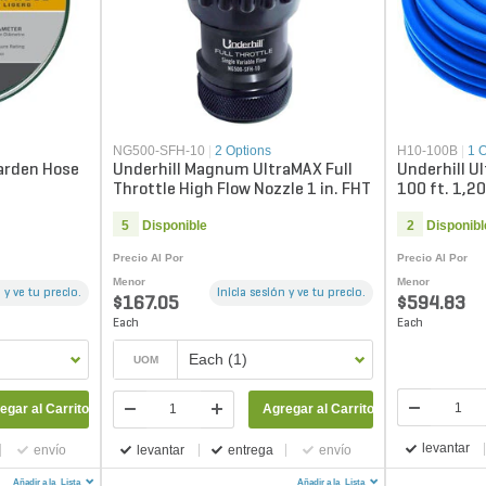
NG500-SFH-10
|
2 Options
H10-100B
|
1 
Garden Hose
Underhill Magnum UltraMAX Full
Underhill Ul
Throttle High Flow Nozzle 1 in. FHT
100 ft. 1,2
5
Disponible
2
Disponibl
Precio Al Por
Precio Al Por
Menor
Menor
 y ve tu precio.
Inicia sesión y ve tu precio.
$167.05
$594.83
Each
Each
Each (1)
UOM
egar al Carrito
Agregar al Carrito
levantar
envío
levantar
entrega
envío
Añadir a la
Lista
Añadir a la
Lista