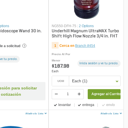
ptions
NG550-DFH-75
|
2 Options
idoscope Wand 30 in.
Underhill Magnum UltraMAX Turbo
Shift High Flow Nozzle 3/4 in. FHT
1
Cerca en
Branch #454
e a solicitud
i
Precio Al Por
 ve tu precio.
Menor
Inicia sesión y ve tu precio.
$187.98
Each
Each (1)
UOM
sesión para solicitar
cotización
Agregar al Carrito
levantar
entrega
envío
Añadir a la
Lista
Añadir a la
Lista