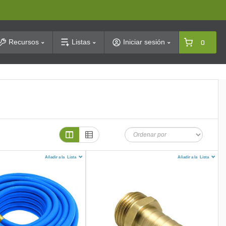
arch
Recursos
Listas
Iniciar sesión
0
Añadir a la
Lista
Añadir a la
Lista