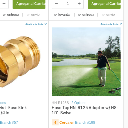
Agregar al Carrito
Agregar al Carrito
entrega
envío
levantar
entrega
envío
Añadir a la
Lista
Añadir a la
Lista
ions
HN-R125S
|
2 Options
wist-Ease Kink
Hose Tap HN-R125 Adapter w/ HS-
/4 in.
101 Swivel
Branch #57
4
Cerca en
Branch #198