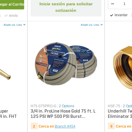
Inicie sesión para solicitar
egar al Carrito
cotización
levantar
envío
Añadir a la
Lista
Añadir a la
Lista
H75-075PRO-G
|
2 Options
HSF-75
|
2 Opt
uper
3/4 in. ProLine Hose Gold 75 ft. L
Underhill T
4 in. FHT
125 PSI WP 500 PSI Burst
Eliminator 3
Strength
2
Cerca en
Branch #454
6
Cerca en