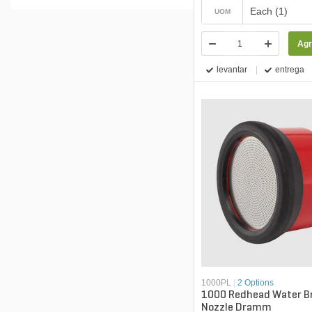
Each (1)
UOM
Agr
levantar
entrega
1000PL
|
2 Options
1000 Redhead Water B
Nozzle Dramm