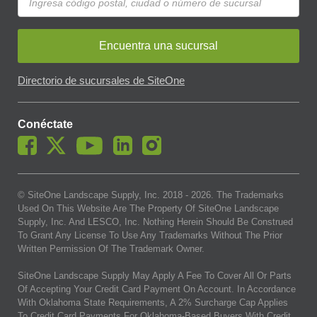
Encuentra una sucursal
Directorio de sucursales de SiteOne
Conéctate
© SiteOne Landscape Supply, Inc. 2018 -
2026
. The Trademarks
Used On This Website Are The Property Of SiteOne Landscape
Supply, Inc. And LESCO, Inc. Nothing Herein Should Be Construed
To Grant Any License To Use Any Trademarks Without The Prior
Written Permission Of The Trademark Owner.
SiteOne Landscape Supply May Apply A Fee To Cover All Or Parts
Of Accepting Your Credit Card Payment On Account. In Accordance
With Oklahoma State Requirements, A 2% Surcharge Cap Applies
To Credit Card Payments For Oklahoma-Based Buyers With Credit