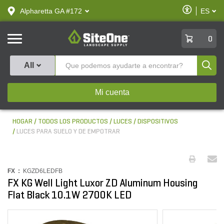
text.skipToContent
text.skipToNavigation
Habilitar
Alpharetta GA #172
ES
text.lan
Accesibilid
SiteOne
0
Produ
All
Mi cuenta
HOGAR
TODOS LOS PRODUCTOS
LUCES
DISPOSITIVOS
LUCES PARA SUELO Y DE EMPOTRAR
FX :
KGZD6LEDFB
FX KG Well Light Luxor ZD Aluminum Housing
Flat Black 10.1W 2700K LED