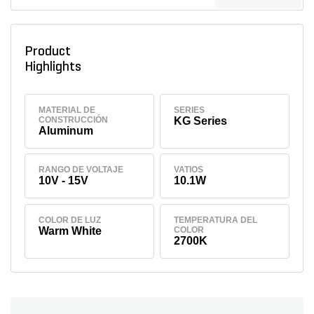
Product
Highlights
MATERIAL DE
SERIES
CONSTRUCCIÓN
KG Series
Aluminum
RANGO DE VOLTAJE
VATIOS
10V - 15V
10.1W
COLOR DE LUZ
TEMPERATURA DEL
Warm White
COLOR
2700K