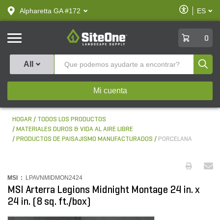
text.skipToContent
text.skipToNavigation
Habilitar
Alpharetta GA #172
ES
text.lan
Accesibilid
SiteOne
0
Produ
All
Mi cuenta
HOGAR
TODOS LOS PRODUCTOS
MATERIALES DUROS & VIDA AL AIRE LIBRE
PRODUCTOS DE PAISAJISMO MANUFACTURADOS
PORCELANA
MSI :
LPAVNMIDMON2424
MSI Arterra Legions Midnight Montage 24 in. x
24 in. (8 sq. ft./box)