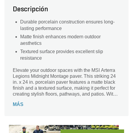
Descripción
Durable porcelain construction ensures long-
lasting performance
Matte finish enhances modern outdoor
aesthetics
Textured surface provides excellent slip
resistance
Elevate your outdoor spaces with the MSI Arterra
Legions Midnight Montage paver. This striking 24
in. x 24 in. porcelain paver features a matte black
finish and a textured surface, making it perfect for
creating stylish floors, pathways, and patios. With a
thickness of 7/9 inches, its durability meets
MÁS
aesthetic appeal, ensuring your outdoor areas
remain both functional and visually stunning. Part
of the renowned Arterra Series, this paver is
designed to withstand the elements while adding a
touch of sophistication to your landscape.