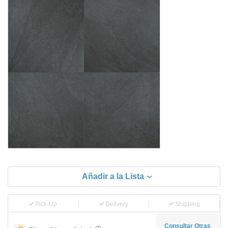
Añadir a la Lista
Pick-Up
Delivery
Shipping
Consultar Otras