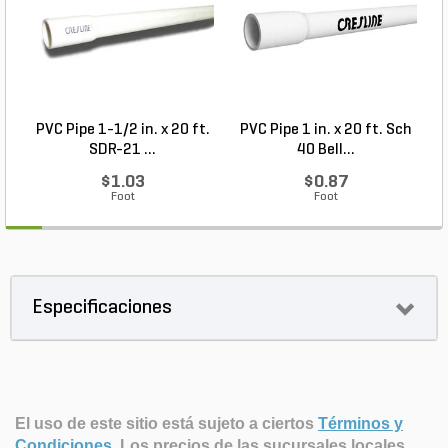
PVC Pipe 1-1/2 in. x 20 ft.
PVC Pipe 1 in. x 20 ft. Sch
P
SDR-21 ...
40 Bell...
$1.03
$0.87
Foot
Foot
Especificaciones
El uso de este sitio está sujeto a ciertos
Términos y
Condiciones
.
Los precios de las sucursales locales